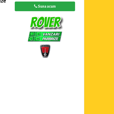
ize
Suna acum