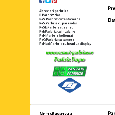
Pre
Abrevieri parbrize:
P:Parbriz clar
P+V:Parbriz cu tenta verde
Dat
P+S:Parbriz cu parasolar
P+SE:Parbriz cu senzor
P+I:Parbriz cu incalzire
P+H:Parbriz heliomat
P+C:Parbriz cu camera
P+Hud:Parbriz cu head up display
Pa
Nr : 1589941244