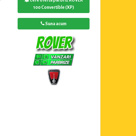
Cere oferta parbriz ROVER
100 Convertible (XP)
Suna acum