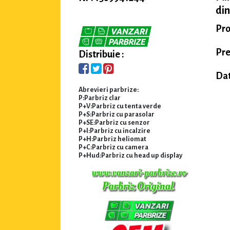
din
Pro
Pre
Distribuie :
Dat
Abrevieri parbrize:
P:Parbriz clar
P+V:Parbriz cu tenta verde
P+S:Parbriz cu parasolar
P+SE:Parbriz cu senzor
P+I:Parbriz cu incalzire
P+H:Parbriz heliomat
P+C:Parbriz cu camera
P+Hud:Parbriz cu head up display