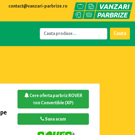
contact@vanzari-parbrize.ro
Cauta
Cere oferta parbriz ROVER
100 Convertible (XP)
 pe
Suna acum