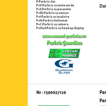
P:Parbriz clar
P+V:Parbriz cu tenta verde
Dat
P+S:Parbriz cu parasolar
P+SE:Parbriz cu senzor
P+I:Parbriz cu incalzire
P+H:Parbriz heliomat
P+C:Parbriz cu camera
P+Hud:Parbriz cu head up display
Par
Nr : 1590027126
Pa