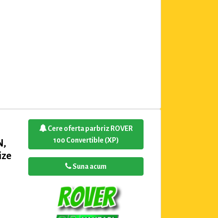
Cere oferta parbriz ROVER
100 Convertible (XP)
N,
ize
Suna acum