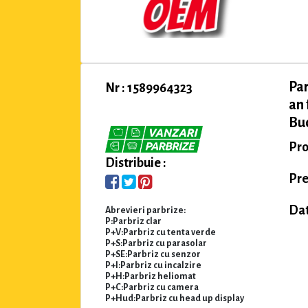
Pa
Nr : 1589964323
an 
Buc
Pro
Distribuie :
Pre
Dat
Abrevieri parbrize:
P:Parbriz clar
P+V:Parbriz cu tenta verde
P+S:Parbriz cu parasolar
P+SE:Parbriz cu senzor
P+I:Parbriz cu incalzire
P+H:Parbriz heliomat
P+C:Parbriz cu camera
P+Hud:Parbriz cu head up display