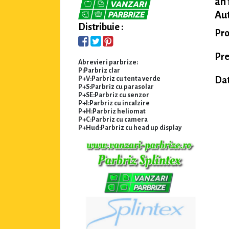
an 
Aut
Distribuie :
Pro
Pre
Abrevieri parbrize:
P:Parbriz clar
P+V:Parbriz cu tenta verde
Dat
P+S:Parbriz cu parasolar
P+SE:Parbriz cu senzor
P+I:Parbriz cu incalzire
P+H:Parbriz heliomat
P+C:Parbriz cu camera
P+Hud:Parbriz cu head up display