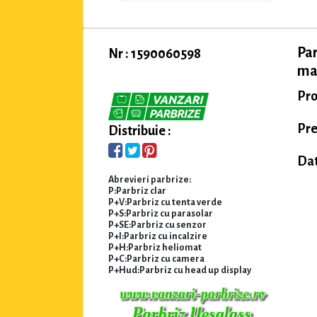
Par
Nr : 1590060598
mar
Pro
Pre
Distribuie :
Dat
Abrevieri parbrize:
P:Parbriz clar
P+V:Parbriz cu tenta verde
P+S:Parbriz cu parasolar
P+SE:Parbriz cu senzor
P+I:Parbriz cu incalzire
P+H:Parbriz heliomat
P+C:Parbriz cu camera
P+Hud:Parbriz cu head up display