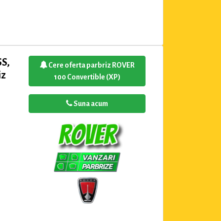
SS,
Cere oferta parbriz ROVER
iz
100 Convertible (XP)
Suna acum