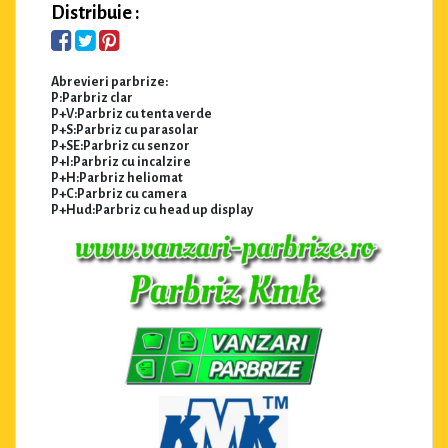
Distribuie :
Abrevieri parbrize:
P:Parbriz clar
P+V:Parbriz cu tenta verde
P+S:Parbriz cu parasolar
P+SE:Parbriz cu senzor
P+I:Parbriz cu incalzire
P+H:Parbriz heliomat
P+C:Parbriz cu camera
P+Hud:Parbriz cu head up display