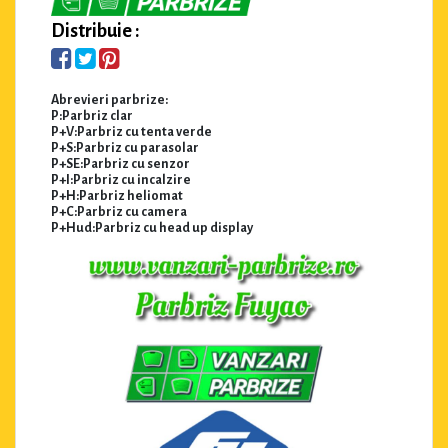
Distribuie :
Abrevieri parbrize:
P:Parbriz clar
P+V:Parbriz cu tenta verde
P+S:Parbriz cu parasolar
P+SE:Parbriz cu senzor
P+I:Parbriz cu incalzire
P+H:Parbriz heliomat
P+C:Parbriz cu camera
P+Hud:Parbriz cu head up display