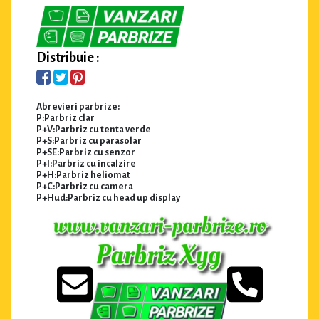
Distribuie :
Abrevieri parbrize:
P:Parbriz clar
P+V:Parbriz cu tenta verde
P+S:Parbriz cu parasolar
P+SE:Parbriz cu senzor
P+I:Parbriz cu incalzire
P+H:Parbriz heliomat
P+C:Parbriz cu camera
P+Hud:Parbriz cu head up display