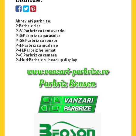
Distribuie :
Abrevieri parbrize:
P:Parbriz clar
P+V:Parbriz cu tenta verde
P+S:Parbriz cu parasolar
P+SE:Parbriz cu senzor
P+I:Parbriz cu incalzire
P+H:Parbriz heliomat
P+C:Parbriz cu camera
P+Hud:Parbriz cu head up display