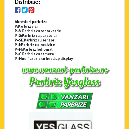
Distribuie :
Abrevieri parbrize:
P:Parbriz clar
P+V:Parbriz cu tenta verde
P+S:Parbriz cu parasolar
P+SE:Parbriz cu senzor
P+I:Parbriz cu incalzire
P+H:Parbriz heliomat
P+C:Parbriz cu camera
P+Hud:Parbriz cu head up display