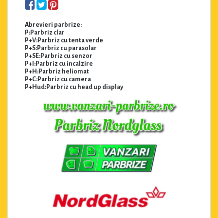
Abrevieri parbrize:
P:Parbriz clar
P+V:Parbriz cu tenta verde
P+S:Parbriz cu parasolar
P+SE:Parbriz cu senzor
P+I:Parbriz cu incalzire
P+H:Parbriz heliomat
P+C:Parbriz cu camera
P+Hud:Parbriz cu head up display