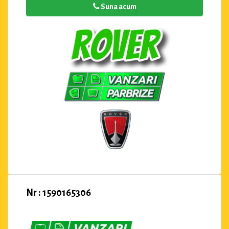
Suna acum
Nr : 1590165306