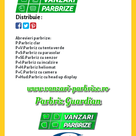
Distribuie :
Abrevieri parbrize:
P:Parbriz clar
P+V:Parbriz cu tenta verde
P+S:Parbriz cu parasolar
P+SE:Parbriz cu senzor
P+I:Parbriz cu incalzire
P+H:Parbriz heliomat
P+C:Parbriz cu camera
P+Hud:Parbriz cu head up display