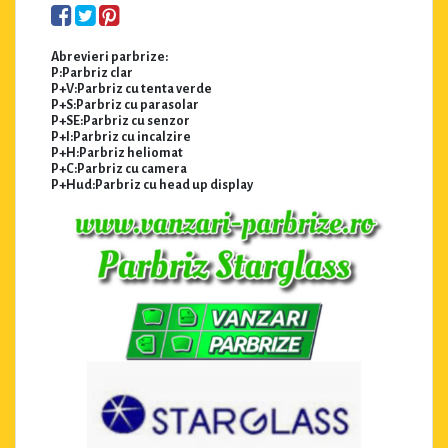
Abrevieri parbrize:
P:Parbriz clar
P+V:Parbriz cu tenta verde
P+S:Parbriz cu parasolar
P+SE:Parbriz cu senzor
P+I:Parbriz cu incalzire
P+H:Parbriz heliomat
P+C:Parbriz cu camera
P+Hud:Parbriz cu head up display