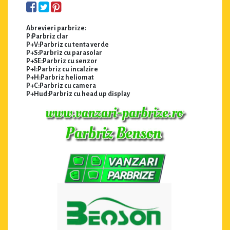
Abrevieri parbrize:
P:Parbriz clar
P+V:Parbriz cu tenta verde
P+S:Parbriz cu parasolar
P+SE:Parbriz cu senzor
P+I:Parbriz cu incalzire
P+H:Parbriz heliomat
P+C:Parbriz cu camera
P+Hud:Parbriz cu head up display