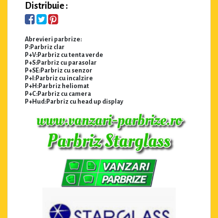
Distribuie :
Abrevieri parbrize:
P:Parbriz clar
P+V:Parbriz cu tenta verde
P+S:Parbriz cu parasolar
P+SE:Parbriz cu senzor
P+I:Parbriz cu incalzire
P+H:Parbriz heliomat
P+C:Parbriz cu camera
P+Hud:Parbriz cu head up display