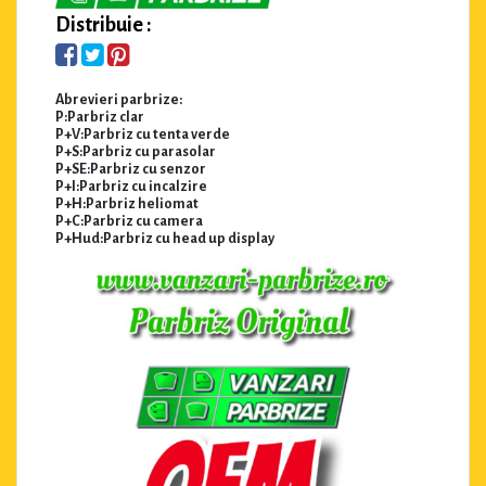
Distribuie :
Abrevieri parbrize:
P:Parbriz clar
P+V:Parbriz cu tenta verde
P+S:Parbriz cu parasolar
P+SE:Parbriz cu senzor
P+I:Parbriz cu incalzire
P+H:Parbriz heliomat
P+C:Parbriz cu camera
P+Hud:Parbriz cu head up display