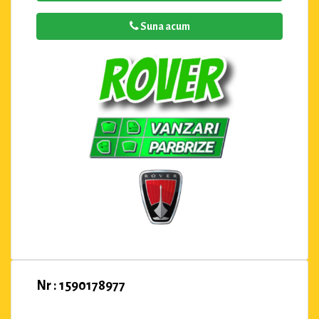
Suna acum
Nr : 1590178977