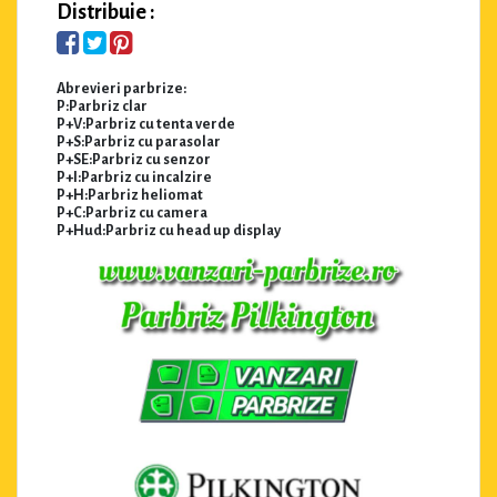
Distribuie :
Abrevieri parbrize:
P:Parbriz clar
P+V:Parbriz cu tenta verde
P+S:Parbriz cu parasolar
P+SE:Parbriz cu senzor
P+I:Parbriz cu incalzire
P+H:Parbriz heliomat
P+C:Parbriz cu camera
P+Hud:Parbriz cu head up display