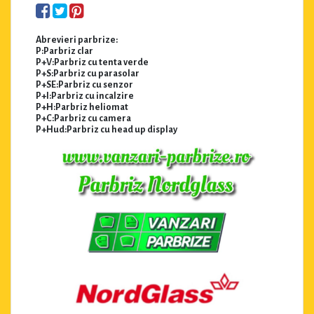
Abrevieri parbrize:
P:Parbriz clar
P+V:Parbriz cu tenta verde
P+S:Parbriz cu parasolar
P+SE:Parbriz cu senzor
P+I:Parbriz cu incalzire
P+H:Parbriz heliomat
P+C:Parbriz cu camera
P+Hud:Parbriz cu head up display