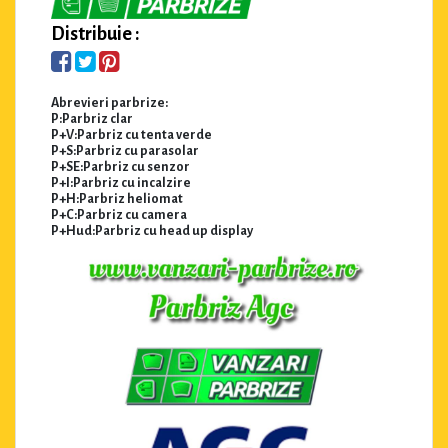
Distribuie :
Abrevieri parbrize:
P:Parbriz clar
P+V:Parbriz cu tenta verde
P+S:Parbriz cu parasolar
P+SE:Parbriz cu senzor
P+I:Parbriz cu incalzire
P+H:Parbriz heliomat
P+C:Parbriz cu camera
P+Hud:Parbriz cu head up display