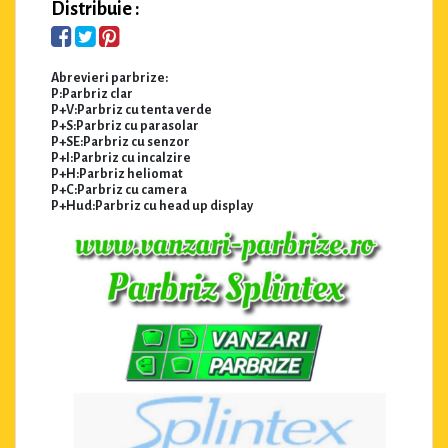
Distribuie :
Abrevieri parbrize:
P:Parbriz clar
P+V:Parbriz cu tenta verde
P+S:Parbriz cu parasolar
P+SE:Parbriz cu senzor
P+I:Parbriz cu incalzire
P+H:Parbriz heliomat
P+C:Parbriz cu camera
P+Hud:Parbriz cu head up display