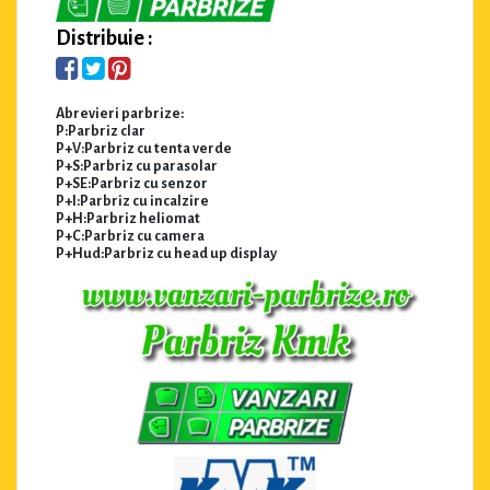
Distribuie :
Abrevieri parbrize:
P:Parbriz clar
P+V:Parbriz cu tenta verde
P+S:Parbriz cu parasolar
P+SE:Parbriz cu senzor
P+I:Parbriz cu incalzire
P+H:Parbriz heliomat
P+C:Parbriz cu camera
P+Hud:Parbriz cu head up display