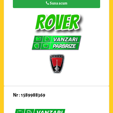
Suna acum
Nr : 1589988369