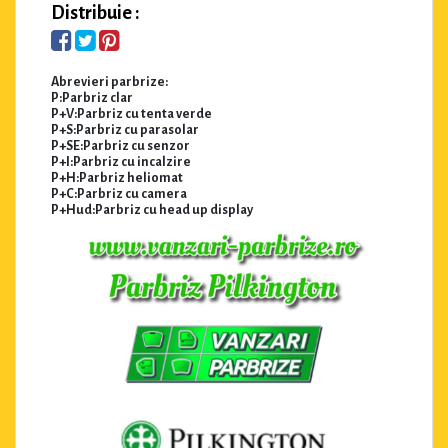
Distribuie :
Abrevieri parbrize:
P:Parbriz clar
P+V:Parbriz cu tenta verde
P+S:Parbriz cu parasolar
P+SE:Parbriz cu senzor
P+I:Parbriz cu incalzire
P+H:Parbriz heliomat
P+C:Parbriz cu camera
P+Hud:Parbriz cu head up display