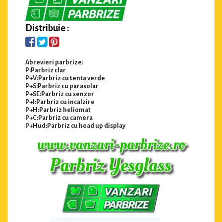
Distribuie :
Abrevieri parbrize:
P:Parbriz clar
P+V:Parbriz cu tenta verde
P+S:Parbriz cu parasolar
P+SE:Parbriz cu senzor
P+I:Parbriz cu incalzire
P+H:Parbriz heliomat
P+C:Parbriz cu camera
P+Hud:Parbriz cu head up display