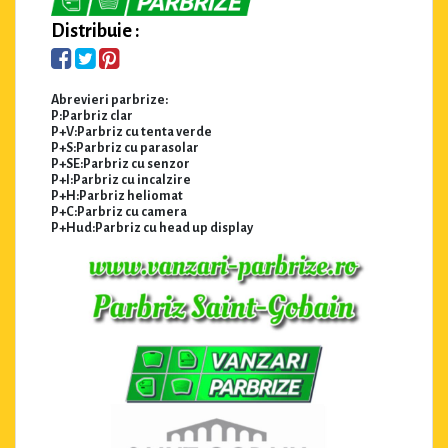
Distribuie :
Abrevieri parbrize:
P:Parbriz clar
P+V:Parbriz cu tenta verde
P+S:Parbriz cu parasolar
P+SE:Parbriz cu senzor
P+I:Parbriz cu incalzire
P+H:Parbriz heliomat
P+C:Parbriz cu camera
P+Hud:Parbriz cu head up display