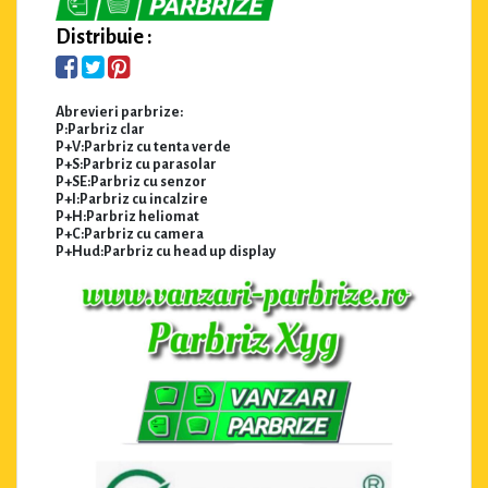
Distribuie :
Abrevieri parbrize:
P:Parbriz clar
P+V:Parbriz cu tenta verde
P+S:Parbriz cu parasolar
P+SE:Parbriz cu senzor
P+I:Parbriz cu incalzire
P+H:Parbriz heliomat
P+C:Parbriz cu camera
P+Hud:Parbriz cu head up display