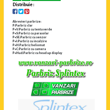
Distribuie :
Abrevieri parbrize:
P:Parbriz clar
P+V:Parbriz cu tenta verde
P+S:Parbriz cu parasolar
P+SE:Parbriz cu senzor
P+I:Parbriz cu incalzire
P+H:Parbriz heliomat
P+C:Parbriz cu camera
P+Hud:Parbriz cu head up display