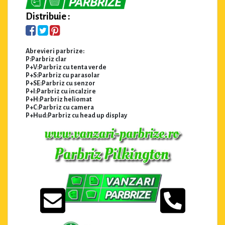
Distribuie :
Abrevieri parbrize:
P:Parbriz clar
P+V:Parbriz cu tenta verde
P+S:Parbriz cu parasolar
P+SE:Parbriz cu senzor
P+I:Parbriz cu incalzire
P+H:Parbriz heliomat
P+C:Parbriz cu camera
P+Hud:Parbriz cu head up display