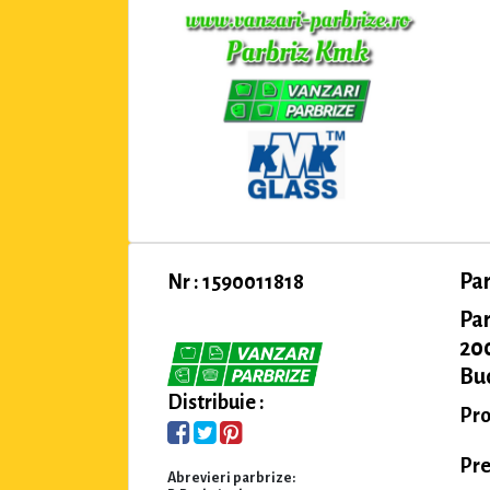
Pa
Nr : 1590011818
Pa
200
Buc
Distribuie :
Pro
Pre
Abrevieri parbrize: