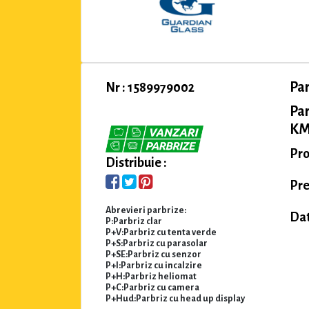
Pa
Nr : 1589979002
Pa
KMK
Pro
Distribuie :
Pre
Abrevieri parbrize:
Dat
P:Parbriz clar
P+V:Parbriz cu tenta verde
P+S:Parbriz cu parasolar
P+SE:Parbriz cu senzor
P+I:Parbriz cu incalzire
P+H:Parbriz heliomat
P+C:Parbriz cu camera
P+Hud:Parbriz cu head up display