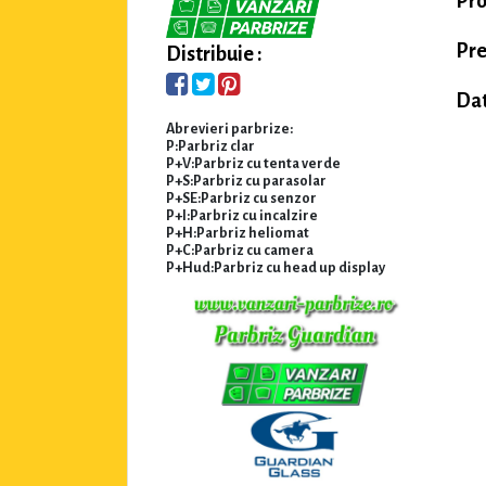
Pro
Pre
Distribuie :
Dat
Abrevieri parbrize:
P:Parbriz clar
P+V:Parbriz cu tenta verde
P+S:Parbriz cu parasolar
P+SE:Parbriz cu senzor
P+I:Parbriz cu incalzire
P+H:Parbriz heliomat
P+C:Parbriz cu camera
P+Hud:Parbriz cu head up display