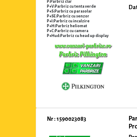
P:Parbriz clar
P+V:Parbriz cu tenta verde
Dat
P+S:Parbriz cu parasolar
P+SE:Parbriz cu senzor
P+I:Parbriz cu incalzire
P+H:Parbriz heliomat
P+C:Parbriz cu camera
P+Hud:Parbriz cu head up display
Pa
Nr : 1590023083
Pro