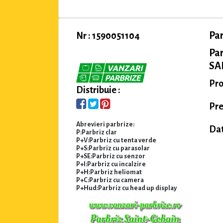
Pa
Nr : 1590051104
Pa
SAI
Pro
Distribuie :
Pre
Abrevieri parbrize:
Dat
P:Parbriz clar
P+V:Parbriz cu tenta verde
P+S:Parbriz cu parasolar
P+SE:Parbriz cu senzor
P+I:Parbriz cu incalzire
P+H:Parbriz heliomat
P+C:Parbriz cu camera
P+Hud:Parbriz cu head up display