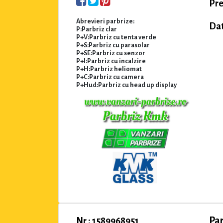
Pre
Abrevieri parbrize:
Dat
P:Parbriz clar
P+V:Parbriz cu tenta verde
P+S:Parbriz cu parasolar
P+SE:Parbriz cu senzor
P+I:Parbriz cu incalzire
P+H:Parbriz heliomat
P+C:Parbriz cu camera
P+Hud:Parbriz cu head up display
Pa
Nr : 1589968951