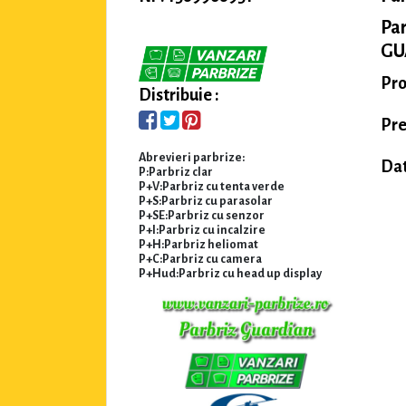
Pa
GU
Pro
Distribuie :
Pre
Abrevieri parbrize:
Dat
P:Parbriz clar
P+V:Parbriz cu tenta verde
P+S:Parbriz cu parasolar
P+SE:Parbriz cu senzor
P+I:Parbriz cu incalzire
P+H:Parbriz heliomat
P+C:Parbriz cu camera
P+Hud:Parbriz cu head up display