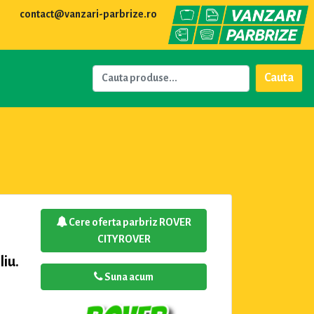
contact@vanzari-parbrize.ro
Cauta
Cere oferta parbriz ROVER
CITYROVER
liu.
Suna acum