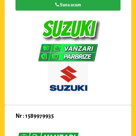
Suna acum
Nr : 1589979935