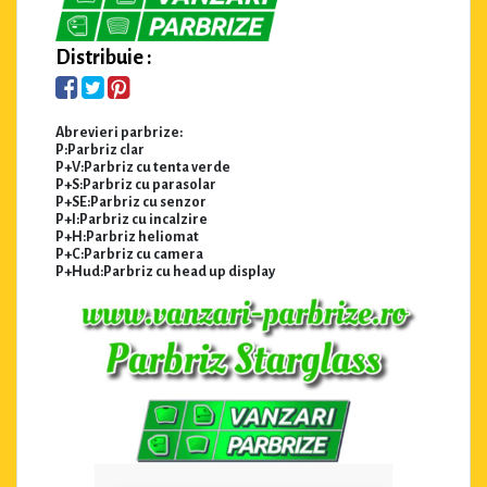
Distribuie :
Abrevieri parbrize:
P:Parbriz clar
P+V:Parbriz cu tenta verde
P+S:Parbriz cu parasolar
P+SE:Parbriz cu senzor
P+I:Parbriz cu incalzire
P+H:Parbriz heliomat
P+C:Parbriz cu camera
P+Hud:Parbriz cu head up display