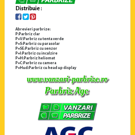
Distribuie :
Abrevieri parbrize:
P:Parbriz clar
P+V:Parbriz cu tenta verde
P+S:Parbriz cu parasolar
P+SE:Parbriz cu senzor
P+I:Parbriz cu incalzire
P+H:Parbriz heliomat
P+C:Parbriz cu camera
P+Hud:Parbriz cu head up display