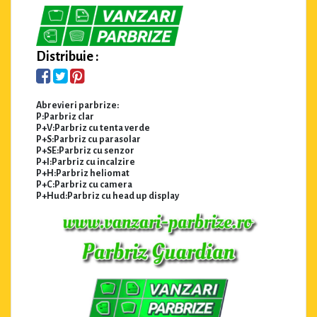
Distribuie :
Abrevieri parbrize:
P:Parbriz clar
P+V:Parbriz cu tenta verde
P+S:Parbriz cu parasolar
P+SE:Parbriz cu senzor
P+I:Parbriz cu incalzire
P+H:Parbriz heliomat
P+C:Parbriz cu camera
P+Hud:Parbriz cu head up display