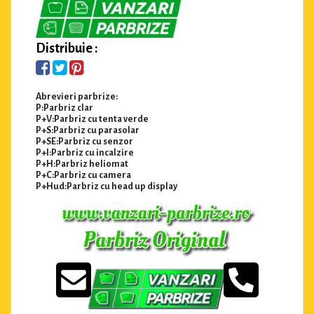
Distribuie :
Abrevieri parbrize:
P:Parbriz clar
P+V:Parbriz cu tenta verde
P+S:Parbriz cu parasolar
P+SE:Parbriz cu senzor
P+I:Parbriz cu incalzire
P+H:Parbriz heliomat
P+C:Parbriz cu camera
P+Hud:Parbriz cu head up display