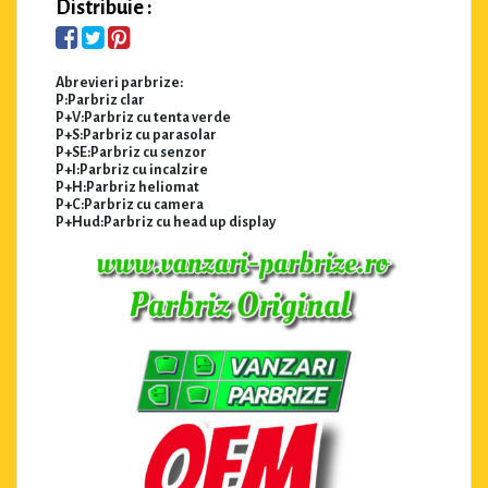
Distribuie :
Abrevieri parbrize:
P:Parbriz clar
P+V:Parbriz cu tenta verde
P+S:Parbriz cu parasolar
P+SE:Parbriz cu senzor
P+I:Parbriz cu incalzire
P+H:Parbriz heliomat
P+C:Parbriz cu camera
P+Hud:Parbriz cu head up display