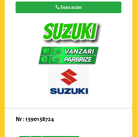
Suna acum
Nr : 1590158724