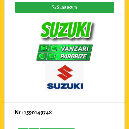
Suna acum
Nr : 1590149748