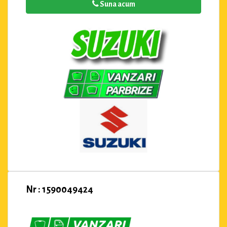
Suna acum
Nr : 1590049424