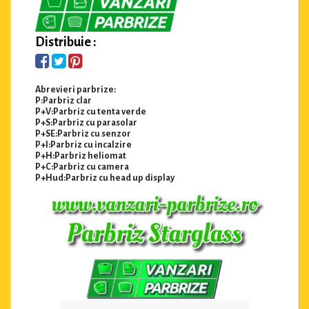
Distribuie :
Abrevieri parbrize:
P:Parbriz clar
P+V:Parbriz cu tenta verde
P+S:Parbriz cu parasolar
P+SE:Parbriz cu senzor
P+I:Parbriz cu incalzire
P+H:Parbriz heliomat
P+C:Parbriz cu camera
P+Hud:Parbriz cu head up display