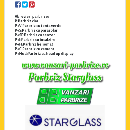
Abrevieri parbrize:
P:Parbriz clar
P+V:Parbriz cu tenta verde
P+S:Parbriz cu parasolar
P+SE:Parbriz cu senzor
P+I:Parbriz cu incalzire
P+H:Parbriz heliomat
P+C:Parbriz cu camera
P+Hud:Parbriz cu head up display