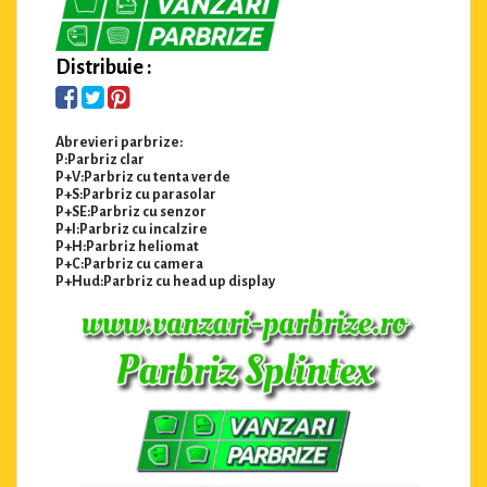
Distribuie :
Abrevieri parbrize:
P:Parbriz clar
P+V:Parbriz cu tenta verde
P+S:Parbriz cu parasolar
P+SE:Parbriz cu senzor
P+I:Parbriz cu incalzire
P+H:Parbriz heliomat
P+C:Parbriz cu camera
P+Hud:Parbriz cu head up display