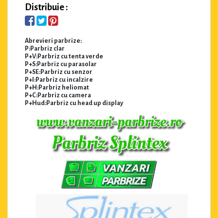
Distribuie :
Abrevieri parbrize:
P:Parbriz clar
P+V:Parbriz cu tenta verde
P+S:Parbriz cu parasolar
P+SE:Parbriz cu senzor
P+I:Parbriz cu incalzire
P+H:Parbriz heliomat
P+C:Parbriz cu camera
P+Hud:Parbriz cu head up display