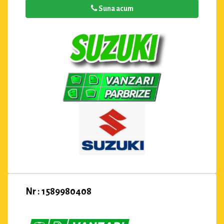
Suna acum
Nr : 1589980408