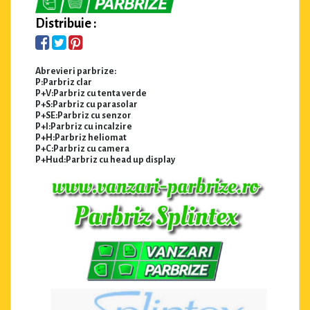
Distribuie :
Abrevieri parbrize:
P:Parbriz clar
P+V:Parbriz cu tenta verde
P+S:Parbriz cu parasolar
P+SE:Parbriz cu senzor
P+I:Parbriz cu incalzire
P+H:Parbriz heliomat
P+C:Parbriz cu camera
P+Hud:Parbriz cu head up display