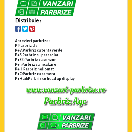
Distribuie :
Abrevieri parbrize:
P:Parbriz clar
P+V:Parbriz cu tenta verde
P+S:Parbriz cu parasolar
P+SE:Parbriz cu senzor
P+I:Parbriz cu incalzire
P+H:Parbriz heliomat
P+C:Parbriz cu camera
P+Hud:Parbriz cu head up display