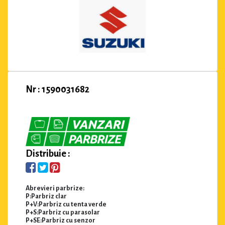
Nr : 1590031682
Distribuie :
Abrevieri parbrize:
P:Parbriz clar
P+V:Parbriz cu tenta verde
P+S:Parbriz cu parasolar
P+SE:Parbriz cu senzor