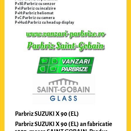
P+SE:Parbriz cu senzor
P+I:Parbriz cu incalzire
P+H:Parbriz heliomat
P+C:Parbriz cu camera
P+Hud:Parbriz cu head up display
Parbriz SUZUKI X 90 (EL)
Parbriz SUZUKI X 90 (EL) an fabricatie