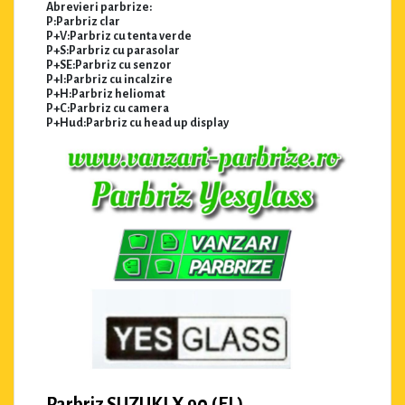
Abrevieri parbrize:
P:Parbriz clar
P+V:Parbriz cu tenta verde
P+S:Parbriz cu parasolar
P+SE:Parbriz cu senzor
P+I:Parbriz cu incalzire
P+H:Parbriz heliomat
P+C:Parbriz cu camera
P+Hud:Parbriz cu head up display
Parbriz SUZUKI X 90 (EL)