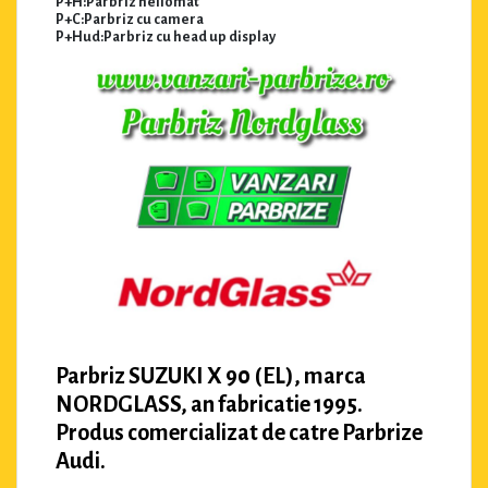
P+H:Parbriz heliomat
P+C:Parbriz cu camera
P+Hud:Parbriz cu head up display
Parbriz SUZUKI X 90 (EL), marca
NORDGLASS, an fabricatie 1995.
Produs comercializat de catre Parbrize
Audi.