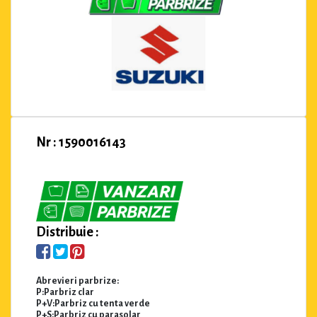
Nr : 1590016143
Distribuie :
Abrevieri parbrize:
P:Parbriz clar
P+V:Parbriz cu tenta verde
P+S:Parbriz cu parasolar