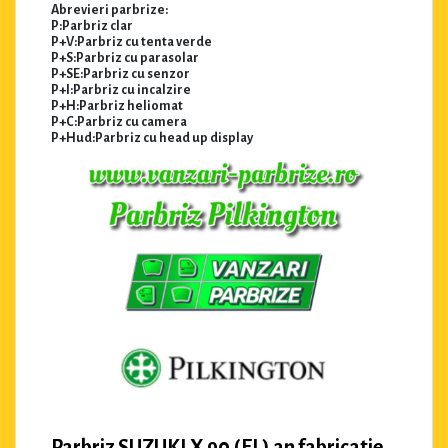
Abrevieri parbrize:
P:Parbriz clar
P+V:Parbriz cu tenta verde
P+S:Parbriz cu parasolar
P+SE:Parbriz cu senzor
P+I:Parbriz cu incalzire
P+H:Parbriz heliomat
P+C:Parbriz cu camera
P+Hud:Parbriz cu head up display
Parbriz SUZUKI X 90 (EL) an fabricatie