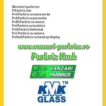
Abrevieri parbrize:
P:Parbriz clar
P+V:Parbriz cu tenta verde
P+S:Parbriz cu parasolar
P+SE:Parbriz cu senzor
P+I:Parbriz cu incalzire
P+H:Parbriz heliomat
P+C:Parbriz cu camera
P+Hud:Parbriz cu head up display