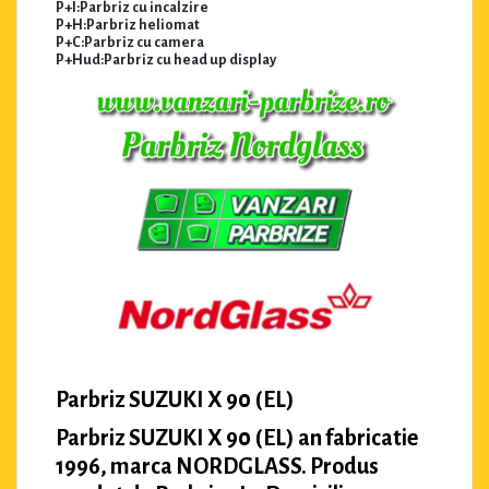
P+I:Parbriz cu incalzire
P+H:Parbriz heliomat
P+C:Parbriz cu camera
P+Hud:Parbriz cu head up display
Parbriz SUZUKI X 90 (EL)
Parbriz SUZUKI X 90 (EL) an fabricatie
1996, marca NORDGLASS. Produs