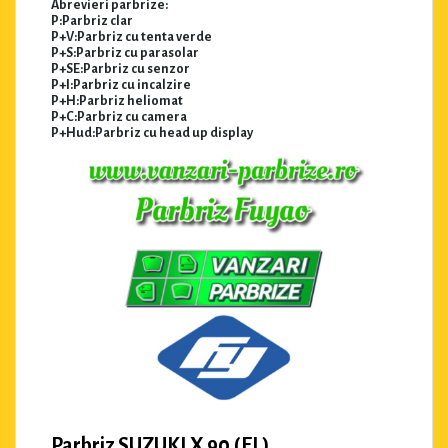
Abrevieri parbrize:
P:Parbriz clar
P+V:Parbriz cu tenta verde
P+S:Parbriz cu parasolar
P+SE:Parbriz cu senzor
P+I:Parbriz cu incalzire
P+H:Parbriz heliomat
P+C:Parbriz cu camera
P+Hud:Parbriz cu head up display
Parbriz SUZUKI X 90 (EL)