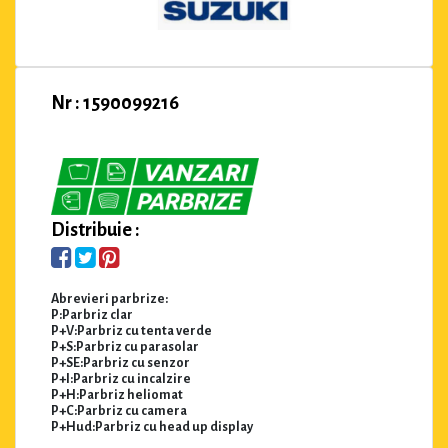
Nr : 1590099216
Distribuie :
Abrevieri parbrize:
P:Parbriz clar
P+V:Parbriz cu tenta verde
P+S:Parbriz cu parasolar
P+SE:Parbriz cu senzor
P+I:Parbriz cu incalzire
P+H:Parbriz heliomat
P+C:Parbriz cu camera
P+Hud:Parbriz cu head up display