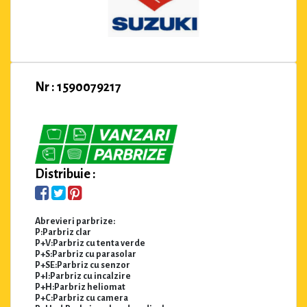
Nr : 1590079217
Distribuie :
Abrevieri parbrize:
P:Parbriz clar
P+V:Parbriz cu tenta verde
P+S:Parbriz cu parasolar
P+SE:Parbriz cu senzor
P+I:Parbriz cu incalzire
P+H:Parbriz heliomat
P+C:Parbriz cu camera