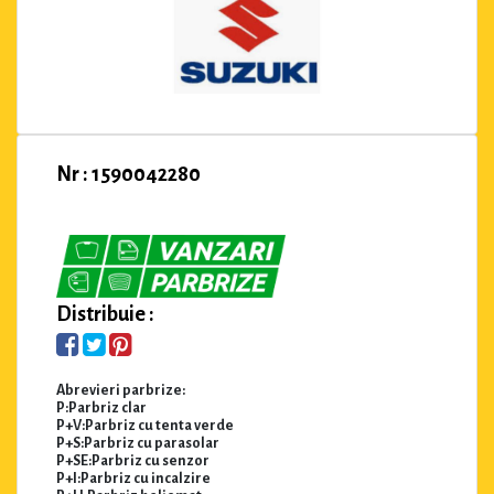
Nr : 1590042280
Distribuie :
Abrevieri parbrize:
P:Parbriz clar
P+V:Parbriz cu tenta verde
P+S:Parbriz cu parasolar
P+SE:Parbriz cu senzor
P+I:Parbriz cu incalzire