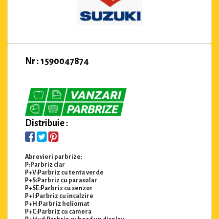
Nr : 1590047874
Distribuie :
Abrevieri parbrize:
P:Parbriz clar
P+V:Parbriz cu tenta verde
P+S:Parbriz cu parasolar
P+SE:Parbriz cu senzor
P+I:Parbriz cu incalzire
P+H:Parbriz heliomat
P+C:Parbriz cu camera