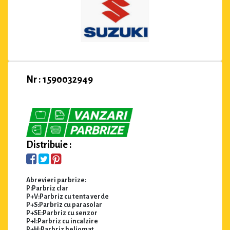
Nr : 1590032949
Distribuie :
Abrevieri parbrize:
P:Parbriz clar
P+V:Parbriz cu tenta verde
P+S:Parbriz cu parasolar
P+SE:Parbriz cu senzor
P+I:Parbriz cu incalzire
P+H:Parbriz heliomat