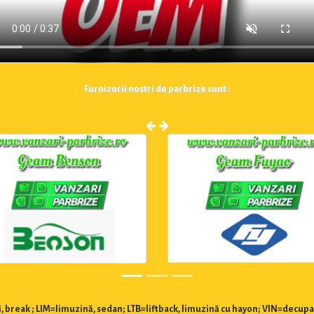
Furnizorii nostri de parbrize sunt :
 break ; LIM=limuzină, sedan; LTB=liftback, limuzină cu hayon; VIN=decupa