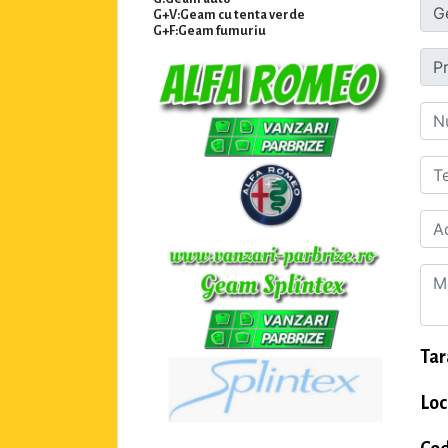
G+V:Geam cu tenta verde
G+F:Geam fumuriu
Tar
Loc