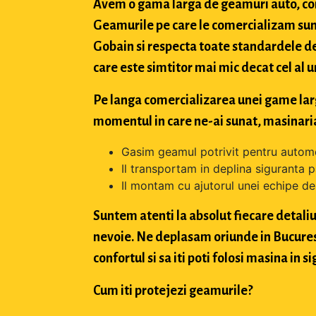
Avem o gama larga de geamuri auto, con
Geamurile pe care le comercializam sun
Gobain si respecta toate standardele de
care este simtitor mai mic decat cel al u
Pe langa comercializarea unei game largi 
momentul in care ne-ai sunat, masinaria
Gasim geamul potrivit pentru automo
Il transportam in deplina siguranta p
Il montam cu ajutorul unei echipe de 
Suntem atenti la absolut fiecare detaliu 
nevoie. Ne deplasam oriunde in Bucuresti,
confortul si sa iti poti folosi masina in
Cum iti protejezi geamurile?