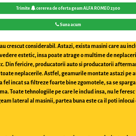
Trimite
cererea de oferta geam ALFA ROMEO 2300
Suna acum
u crescut considerabil. Astazi, exista masini care au inclu
 vedere estetic, insa poate atrage o multime de neplaceri
etc. Din fericire, producatorii auto si producatorii after
toate neplacerile. Astfel, geamurile montate astazi pe a
 fel incat sa filtreze foarte bine zgomotele, sa se sparga
ima. Toate tehnologiile pe care le includ insa, nu le feres
eam lateral al masinii, partea buna este ca il poti inlocui 