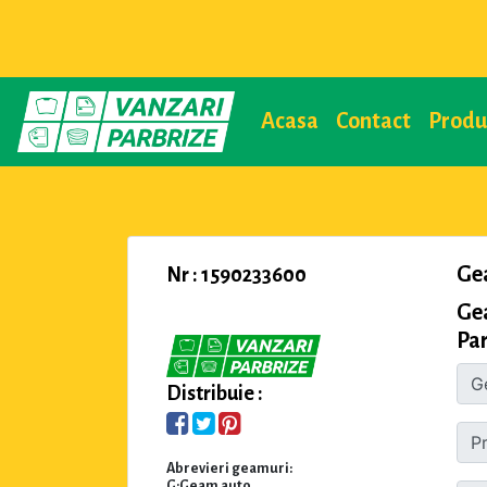
Acasa
Contact
Prod
Ge
Nr : 1590233600
Ge
Par
Distribuie :
Abrevieri geamuri:
G:Geam auto