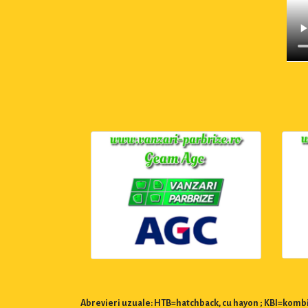
Abrevieri uzuale: HTB=hatchback, cu hayon ; KBI=kombi,