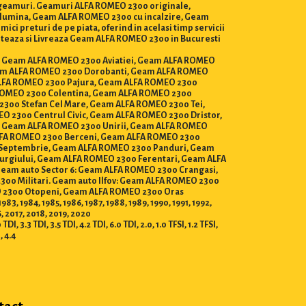
e geamuri. Geamuri ALFA ROMEO 2300 originale,
r lumina, Geam ALFA ROMEO 2300 cu incalzire, Geam
i preturi de pe piata, oferind in acelasi timp servicii
onteaza si Livreaza Geam ALFA ROMEO 2300 in Bucuresti
lor, Geam ALFA ROMEO 2300 Aviatiei, Geam ALFA ROMEO
eam ALFA ROMEO 2300 Dorobanti, Geam ALFA ROMEO
ALFA ROMEO 2300 Pajura, Geam ALFA ROMEO 2300
 ROMEO 2300 Colentina, Geam ALFA ROMEO 2300
300 Stefan Cel Mare, Geam ALFA ROMEO 2300 Tei,
 2300 Centrul Civic, Geam ALFA ROMEO 2300 Dristor,
, Geam ALFA ROMEO 2300 Unirii, Geam ALFA ROMEO
ALFA ROMEO 2300 Berceni, Geam ALFA ROMEO 2300
3 Septembrie, Geam ALFA ROMEO 2300 Panduri, Geam
urgiului, Geam ALFA ROMEO 2300 Ferentari, Geam ALFA
am auto Sector 6: Geam ALFA ROMEO 2300 Crangasi,
0 Militari. Geam auto Ilfov: Geam ALFA ROMEO 2300
O 2300 Otopeni, Geam ALFA ROMEO 2300 Oras
984, 1985, 1986, 1987, 1988, 1989, 1990, 1991, 1992,
6, 2017, 2018, 2019, 2020
, 3.3 TDI, 3.5 TDI, 4.2 TDI, 6.0 TDI, 2.0, 1.0 TFSI, 1.2 TFSI,
I, 4.4