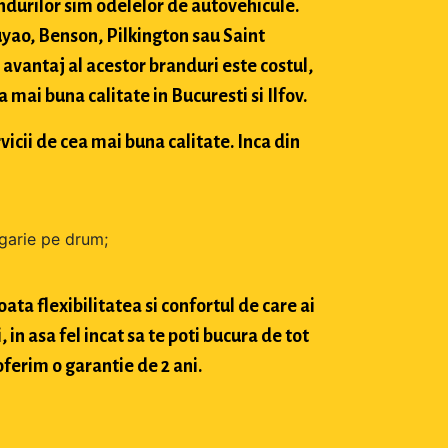
durilor sim odelelor de autovehicule.
ao, Benson, Pilkington sau Saint
avantaj al acestor branduri este costul,
mai buna calitate in Bucuresti si Ilfov.
vicii de cea mai buna calitate. Inca din
zgarie pe drum;
ta flexibilitatea si confortul de care ai
in asa fel incat sa te poti bucura de tot
oferim o garantie de 2 ani.