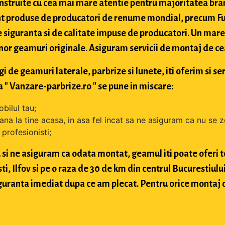
struite cu cea mai mare atentie pentru majoritatea bran
t produse de producatori de renume mondial, precum Fuy
 siguranta si de calitate impuse de producatori. Un mare 
nor geamuri originale. Asiguram servicii de montaj de cea 
de geamuri laterale, parbrize si lunete, iti oferim si ser
 " Vanzare-parbrize.ro " se pune in miscare:
bilul tau;
ana la tine acasa, in asa fel incat sa ne asiguram ca nu se 
profesionisti;
si ne asiguram ca odata montat, geamul iti poate oferi toa
 Ilfov si pe o raza de 30 de km din centrul Bucurestiului, 
 siguranta imediat dupa ce am plecat. Pentru orice montaj 