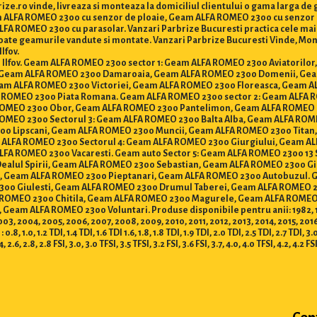
e.ro vinde, livreaza si monteaza la domiciliul clientului o gama larga d
eam ALFA ROMEO 2300 cu senzor de ploaie, Geam ALFA ROMEO 2300 cu senzo
 ROMEO 2300 cu parasolar. Vanzari Parbrize Bucuresti practica cele mai mic
u toate geamurile vandute si montate. Vanzari Parbrize Bucuresti Vinde, M
Ilfov.
i si Ilfov. Geam ALFA ROMEO 2300 sector 1: Geam ALFA ROMEO 2300 Aviatori
i, Geam ALFA ROMEO 2300 Damaroaia, Geam ALFA ROMEO 2300 Domenii, G
eam ALFA ROMEO 2300 Victoriei, Geam ALFA ROMEO 2300 Floreasca, Geam 
A ROMEO 2300 Piata Romana. Geam ALFA ROMEO 2300 sector 2: Geam ALFA
ROMEO 2300 Obor, Geam ALFA ROMEO 2300 Pantelimon, Geam ALFA ROMEO 2
MEO 2300 Sectorul 3: Geam ALFA ROMEO 2300 Balta Alba, Geam ALFA ROMEO
0 Lipscani, Geam ALFA ROMEO 2300 Muncii, Geam ALFA ROMEO 2300 Titan
 ALFA ROMEO 2300 Sectorul 4: Geam ALFA ROMEO 2300 Giurgiului, Geam 
ALFA ROMEO 2300 Vacaresti. Geam auto Sector 5: Geam ALFA ROMEO 2300 1
alul Spirii, Geam ALFA ROMEO 2300 Sebastian, Geam ALFA ROMEO 2300 Gi
Geam ALFA ROMEO 2300 Pieptanari, Geam ALFA ROMEO 2300 Autobuzul. Ge
0 Giulesti, Geam ALFA ROMEO 2300 Drumul Taberei, Geam ALFA ROMEO 230
 ROMEO 2300 Chitila, Geam ALFA ROMEO 2300 Magurele, Geam ALFA ROME
 ALFA ROMEO 2300 Voluntari. Produse disponibile pentru anii: 1982, 1983, 1
2003, 2004, 2005, 2006, 2007, 2008, 2009, 2010, 2011, 2012, 2013, 2014, 2015, 201
.2 TDI, 1.4 TDI, 1.6 TDI 1.6, 1.8, 1.8 TDI, 1.9 TDI, 2.0 TDI, 2.5 TDI, 2.7 TDI, 3.0 TDI
.4, 2.6, 2.8, 2.8 FSI, 3.0, 3.0 TFSI, 3.5 TFSI, 3.2 FSI, 3.6 FSI, 3.7, 4.0, 4.0 TFSI, 4.2, 4.2 FS