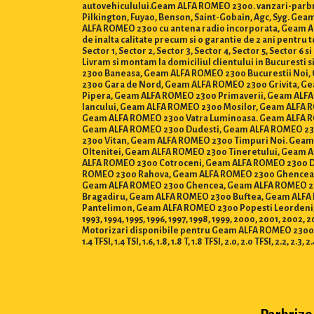
autovehiculului.Geam ALFA ROMEO 2300. vanzari-parbriz
Pilkington, Fuyao, Benson, Saint-Gobain, Agc, Syg. G
ALFA ROMEO 2300 cu antena radio incorporata, Geam ALFA
de inalta calitate precum si o garantie de 2 ani pentr
Sector 1, Sector 2, Sector 3, Sector 4, Sector 5, Sector 6 si 
Livram si montam la domiciliul clientului in Bucurest
2300 Baneasa, Geam ALFA ROMEO 2300 Bucurestii No
2300 Gara de Nord, Geam ALFA ROMEO 2300 Grivita, G
Pipera, Geam ALFA ROMEO 2300 Primaverii, Geam ALF
Iancului, Geam ALFA ROMEO 2300 Mosilor, Geam ALFA 
Geam ALFA ROMEO 2300 Vatra Luminoasa. Geam ALFA RO
Geam ALFA ROMEO 2300 Dudesti, Geam ALFA ROMEO 230
2300 Vitan, Geam ALFA ROMEO 2300 Timpuri Noi. Geam
Oltenitei, Geam ALFA ROMEO 2300 Tineretului, Geam 
ALFA ROMEO 2300 Cotroceni, Geam ALFA ROMEO 2300 De
ROMEO 2300 Rahova, Geam ALFA ROMEO 2300 Ghencea, 
Geam ALFA ROMEO 2300 Ghencea, Geam ALFA ROMEO 230
Bragadiru, Geam ALFA ROMEO 2300 Buftea, Geam ALFA
Pantelimon, Geam ALFA ROMEO 2300 Popesti Leordeni, Geam
1993, 1994, 1995, 1996, 1997, 1998, 1999, 2000, 2001, 2002, 
Motorizari disponibile pentru Geam ALFA ROMEO 2300 : 0.8, 1.0, 1
1.4 TFSI, 1.4 TSI, 1.6, 1.8, 1.8 T, 1.8 TFSI, 2.0, 2.0 TFSI, 2.2, 2.3, 2