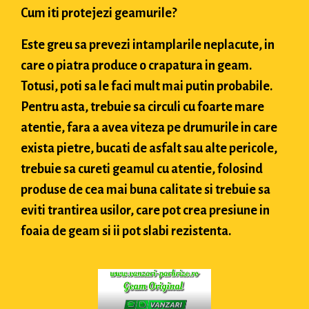
Cum iti protejezi geamurile?
Este greu sa prevezi intamplarile neplacute, in
care o piatra produce o crapatura in geam.
Totusi, poti sa le faci mult mai putin probabile.
Pentru asta, trebuie sa circuli cu foarte mare
atentie, fara a avea viteza pe drumurile in care
exista pietre, bucati de asfalt sau alte pericole,
trebuie sa cureti geamul cu atentie, folosind
produse de cea mai buna calitate si trebuie sa
eviti trantirea usilor, care pot crea presiune in
foaia de geam si ii pot slabi rezistenta.