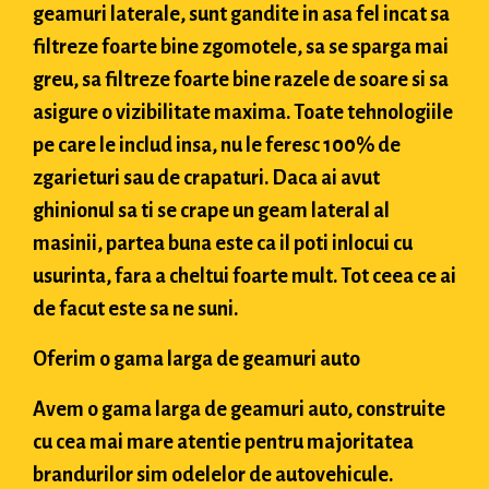
geamuri laterale, sunt gandite in asa fel incat sa
filtreze foarte bine zgomotele, sa se sparga mai
greu, sa filtreze foarte bine razele de soare si sa
asigure o vizibilitate maxima. Toate tehnologiile
pe care le includ insa, nu le feresc 100% de
zgarieturi sau de crapaturi. Daca ai avut
ghinionul sa ti se crape un geam lateral al
masinii, partea buna este ca il poti inlocui cu
usurinta, fara a cheltui foarte mult. Tot ceea ce ai
de facut este sa ne suni.
Oferim o gama larga de geamuri auto
Avem o gama larga de geamuri auto, construite
cu cea mai mare atentie pentru majoritatea
brandurilor sim odelelor de autovehicule.