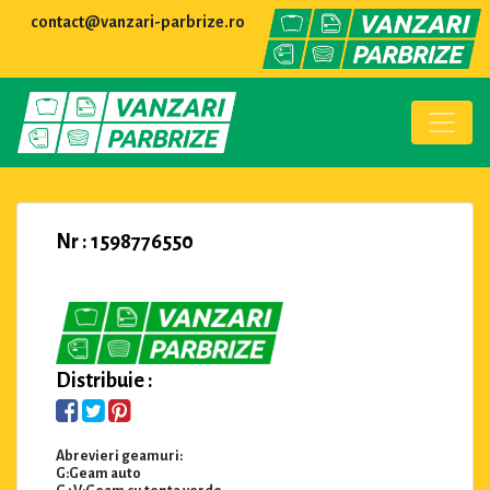
contact@vanzari-parbrize.ro
Nr : 1598776550
Distribuie :
Abrevieri geamuri:
G:Geam auto