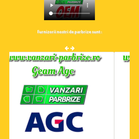
Furnizorii nostri de parbrize sunt :