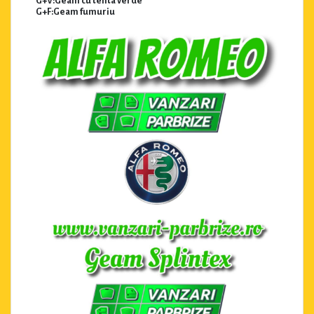
G+V:Geam cu tenta verde
G+F:Geam fumuriu