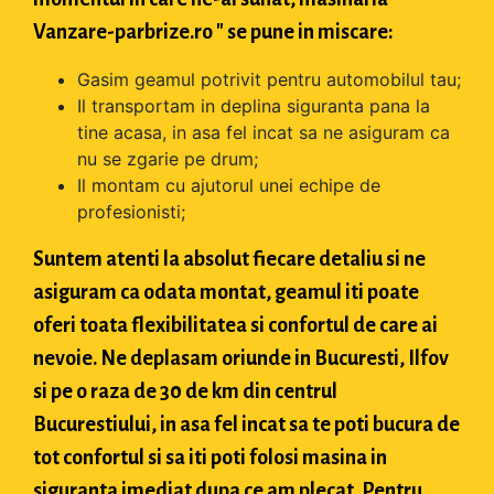
Vanzare-parbrize.ro " se pune in miscare:
Gasim geamul potrivit pentru automobilul tau;
Il transportam in deplina siguranta pana la
tine acasa, in asa fel incat sa ne asiguram ca
nu se zgarie pe drum;
Il montam cu ajutorul unei echipe de
profesionisti;
Suntem atenti la absolut fiecare detaliu si ne
asiguram ca odata montat, geamul iti poate
oferi toata flexibilitatea si confortul de care ai
nevoie. Ne deplasam oriunde in Bucuresti, Ilfov
si pe o raza de 30 de km din centrul
Bucurestiului, in asa fel incat sa te poti bucura de
tot confortul si sa iti poti folosi masina in
siguranta imediat dupa ce am plecat. Pentru