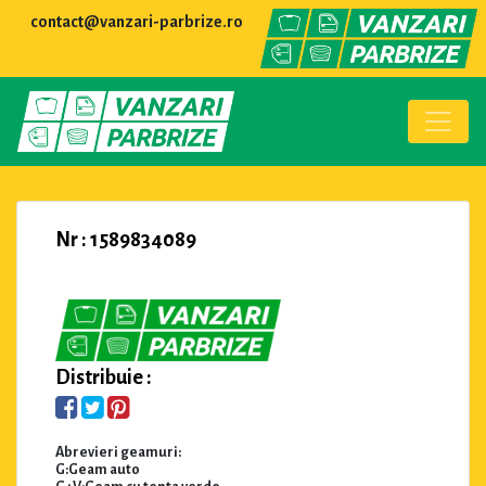
contact@vanzari-parbrize.ro
Nr : 1589834089
Distribuie :
Abrevieri geamuri:
G:Geam auto