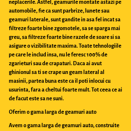
neplacerile. Astfel, geamurile montate astazi pe
automobile, fie ca sunt parbrize, lunete sau
geamuri laterale, sunt gandite in asa fel incat sa
filtreze foarte bine zgomotele, sa se sparga mai
greu, sa filtreze foarte bine razele de soare si sa
asigure o vizibilitate maxima. Toate tehnologiile
pe care le includ insa, nu le feresc 100% de
zgarieturi sau de crapaturi. Daca ai avut
ghinionul sa ti se crape un geam lateral al
masinii, partea buna este ca il poti inlocui cu
usurinta, fara a cheltui foarte mult. Tot ceea ce ai
de facut este sa ne suni.
Oferim o gama larga de geamuri auto
Avem o gama larga de geamuri auto, construite