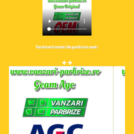
Furnizorii nostri de parbrize sunt :