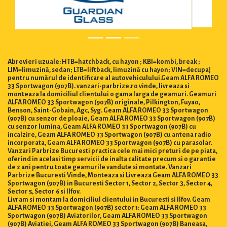
Abrevieri uzuale: HTB=hatchback, cu hayon ; KBI=kombi, break ;
LIM=limuzină, sedan; LTB=liftback, limuzină cu hayon; VIN=decupaj
pentru numărul de identificare al autovehiculului.Geam ALFA ROMEO
33 Sportwagon (907B). vanzari-parbrize.ro vinde, livreaza si
monteaza la domiciliul clientului o gama larga de geamuri. Geamuri
ALFA ROMEO 33 Sportwagon (907B) originale, Pilkington, Fuyao,
Benson, Saint-Gobain, Agc, Syg. Geam ALFA ROMEO 33 Sportwagon
(907B) cu senzor de ploaie, Geam ALFA ROMEO 33 Sportwagon (907B)
cu senzor lumina, Geam ALFA ROMEO 33 Sportwagon (907B) cu
incalzire, Geam ALFA ROMEO 33 Sportwagon (907B) cu antena radio
incorporata, Geam ALFA ROMEO 33 Sportwagon (907B) cu parasolar.
Vanzari Parbrize Bucuresti practica cele mai mici preturi de pe piata,
oferind in acelasi timp servicii de inalta calitate precum si o garantie
de 2 ani pentru toate geamurile vandute si montate. Vanzari
Parbrize Bucuresti Vinde, Monteaza si Livreaza Geam ALFA ROMEO 33
Sportwagon (907B) in Bucuresti Sector 1, Sector 2, Sector 3, Sector 4,
Sector 5, Sector 6 si Ilfov.
Livram si montam la domiciliul clientului in Bucuresti si Ilfov. Geam
ALFA ROMEO 33 Sportwagon (907B) sector 1: Geam ALFA ROMEO 33
Sportwagon (907B) Aviatorilor, Geam ALFA ROMEO 33 Sportwagon
(907B) Aviatiei, Geam ALFA ROMEO 33 Sportwagon (907B) Baneasa,