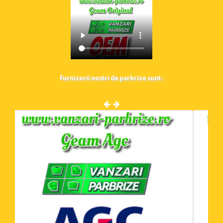
Furnizorii nostri de parbrize sunt :