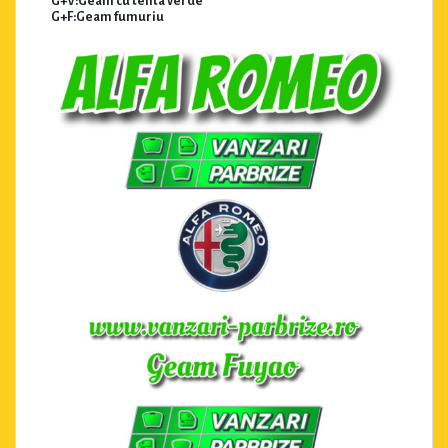
G+V:Geam cu tenta verde
G+F:Geam fumuriu