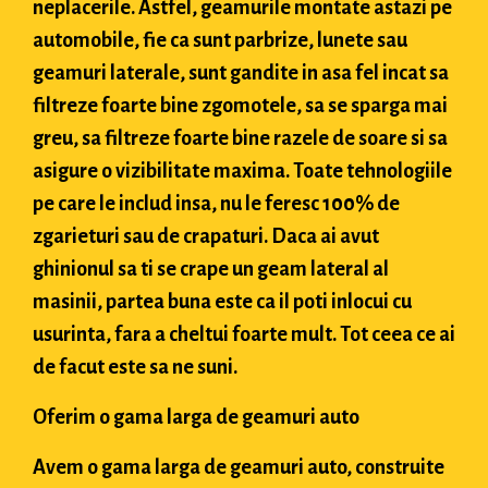
neplacerile. Astfel, geamurile montate astazi pe
automobile, fie ca sunt parbrize, lunete sau
geamuri laterale, sunt gandite in asa fel incat sa
filtreze foarte bine zgomotele, sa se sparga mai
greu, sa filtreze foarte bine razele de soare si sa
asigure o vizibilitate maxima. Toate tehnologiile
pe care le includ insa, nu le feresc 100% de
zgarieturi sau de crapaturi. Daca ai avut
ghinionul sa ti se crape un geam lateral al
masinii, partea buna este ca il poti inlocui cu
usurinta, fara a cheltui foarte mult. Tot ceea ce ai
de facut este sa ne suni.
Oferim o gama larga de geamuri auto
Avem o gama larga de geamuri auto, construite