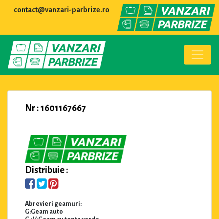
contact@vanzari-parbrize.ro
Nr : 1601167667
Distribuie :
Abrevieri geamuri:
G:Geam auto