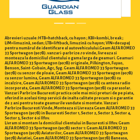
Abrevieri uzuale: HTB=hatchback, cu hayon ; KBI=kombi, break ;
LIM=limuzină, sedan; LTB=liftback, limuzină cu hayon; VIN=decupaj
pentru numărul de identificare al autovehiculului.Geam ALFA ROMEO
33 Sportwagon (907B). vanzari-parbrize.ro vinde, livreaza si
monteaza la domiciliul clientului o gama larga de geamuri. Geamuri
ALFA ROMEO 33 Sportwagon (907B) originale, Pilkington, Fuyao,
Benson, Saint-Gobain, Agc, Syg. Geam ALFA ROMEO 33 Sportwagon
(907B) cu senzor de ploaie, Geam ALFA ROMEO 33 Sportwagon (907B)
cu senzor lumina, Geam ALFA ROMEO 33 Sportwagon (907B) cu
incalzire, Geam ALFA ROMEO 33 Sportwagon (907B) cu antena radio
incorporata, Geam ALFA ROMEO 33 Sportwagon (907B) cu parasolar.
Vanzari Parbrize Bucuresti practica cele mai mici preturi de pe piata,
oferind in acelasi timp servicii de inalta calitate precum si o garantie
de 2 ani pentru toate geamurile vandute si montate. Vanzari
Parbrize Bucuresti Vinde, Monteaza si Livreaza Geam ALFA ROMEO 33
Sportwagon (907B) in Bucuresti Sector 1, Sector 2, Sector 3, Sector 4,
Sector 5, Sector 6 si Ilfov.
Livram si montam la domiciliul clientului in Bucuresti si Ilfov. Geam
ALFA ROMEO 33 Sportwagon (907B) sector 1: Geam ALFA ROMEO 33
Sportwagon (907B) Aviatorilor, Geam ALFA ROMEO 33 Sportwagon
(907B) Aviatiei, Geam ALFA ROMEO 33 Sportwagon (907B) Baneasa,