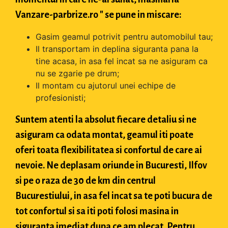
Vanzare-parbrize.ro " se pune in miscare:
Gasim geamul potrivit pentru automobilul tau;
Il transportam in deplina siguranta pana la
tine acasa, in asa fel incat sa ne asiguram ca
nu se zgarie pe drum;
Il montam cu ajutorul unei echipe de
profesionisti;
Suntem atenti la absolut fiecare detaliu si ne
asiguram ca odata montat, geamul iti poate
oferi toata flexibilitatea si confortul de care ai
nevoie. Ne deplasam oriunde in Bucuresti, Ilfov
si pe o raza de 30 de km din centrul
Bucurestiului, in asa fel incat sa te poti bucura de
tot confortul si sa iti poti folosi masina in
siguranta imediat dupa ce am plecat. Pentru