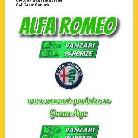
G+V:Geam cu tenta verde
G+F:Geam fumuriu