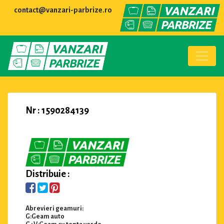
contact@vanzari-parbrize.ro
Nr : 1590284139
Distribuie :
Abrevieri geamuri:
G:Geam auto