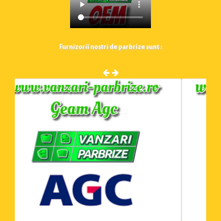
Furnizorii nostri de parbrize sunt :