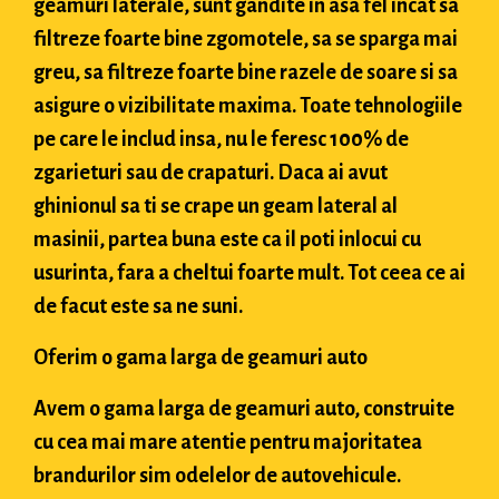
geamuri laterale, sunt gandite in asa fel incat sa
filtreze foarte bine zgomotele, sa se sparga mai
greu, sa filtreze foarte bine razele de soare si sa
asigure o vizibilitate maxima. Toate tehnologiile
pe care le includ insa, nu le feresc 100% de
zgarieturi sau de crapaturi. Daca ai avut
ghinionul sa ti se crape un geam lateral al
masinii, partea buna este ca il poti inlocui cu
usurinta, fara a cheltui foarte mult. Tot ceea ce ai
de facut este sa ne suni.
Oferim o gama larga de geamuri auto
Avem o gama larga de geamuri auto, construite
cu cea mai mare atentie pentru majoritatea
brandurilor sim odelelor de autovehicule.