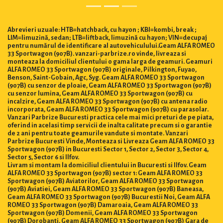
Abrevieri uzuale: HTB=hatchback, cu hayon ; KBI=kombi, break ;
LIM=limuzină, sedan; LTB=liftback, limuzină cu hayon; VIN=decupaj
pentru numărul de identificare al autovehiculului.Geam ALFA ROMEO
33 Sportwagon (907B). vanzari-parbrize.ro vinde, livreaza si
monteaza la domiciliul clientului o gama larga de geamuri. Geamuri
ALFA ROMEO 33 Sportwagon (907B) originale, Pilkington, Fuyao,
Benson, Saint-Gobain, Agc, Syg. Geam ALFA ROMEO 33 Sportwagon
(907B) cu senzor de ploaie, Geam ALFA ROMEO 33 Sportwagon (907B)
cu senzor lumina, Geam ALFA ROMEO 33 Sportwagon (907B) cu
incalzire, Geam ALFA ROMEO 33 Sportwagon (907B) cu antena radio
incorporata, Geam ALFA ROMEO 33 Sportwagon (907B) cu parasolar.
Vanzari Parbrize Bucuresti practica cele mai mici preturi de pe piata,
oferind in acelasi timp servicii de inalta calitate precum si o garantie
de 2 ani pentru toate geamurile vandute si montate. Vanzari
Parbrize Bucuresti Vinde, Monteaza si Livreaza Geam ALFA ROMEO 33
Sportwagon (907B) in Bucuresti Sector 1, Sector 2, Sector 3, Sector 4,
Sector 5, Sector 6 si Ilfov.
Livram si montam la domiciliul clientului in Bucuresti si Ilfov. Geam
ALFA ROMEO 33 Sportwagon (907B) sector 1: Geam ALFA ROMEO 33
Sportwagon (907B) Aviatorilor, Geam ALFA ROMEO 33 Sportwagon
(907B) Aviatiei, Geam ALFA ROMEO 33 Sportwagon (907B) Baneasa,
Geam ALFA ROMEO 33 Sportwagon (907B) Bucurestii Noi, Geam ALFA
ROMEO 33 Sportwagon (907B) Damaroaia, Geam ALFA ROMEO 33
Sportwagon (907B) Domenii, Geam ALFA ROMEO 33 Sportwagon
(907B) Dorobanti, Geam ALFA ROMEO 33 Sportwagon (907B) Gara de