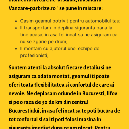
Vanzare-parbrize.ro " se pune in miscare:
Gasim geamul potrivit pentru automobilul tau;
Il transportam in deplina siguranta pana la
tine acasa, in asa fel incat sa ne asiguram ca
nu se zgarie pe drum;
Il montam cu ajutorul unei echipe de
profesionisti;
Suntem atenti la absolut fiecare detaliu si ne
asiguram ca odata montat, geamul iti poate
oferi toata flexibilitatea si confortul de care ai
nevoie. Ne deplasam oriunde in Bucuresti, Ilfov
si pe o raza de 30 de km din centrul
Bucurestiului, in asa fel incat sa te poti bucura de
tot confortul si sa iti poti folosi masina in
siguranta imediat dupa ce am plecat. Pentru