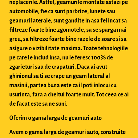
neplacerile. Astfel, geamurile montate astazi pe
automobile, fie ca sunt parbrize, lunete sau
geamuri laterale, sunt gandite in asa fel incat sa
filtreze foarte bine zgomotele, sa se sparga mai
greu, sa filtreze foarte bine razele de soare si sa
asigure o vizibilitate maxima. Toate tehnologiile
pe care le includ insa, nu le feresc 100% de
zgarieturi sau de crapaturi. Daca ai avut
ghinionul sa ti se crape un geam lateral al
masinii, partea buna este ca il poti inlocui cu
usurinta, fara a cheltui foarte mult. Tot ceea ce ai
de facut este sa ne suni.
Oferim o gama larga de geamuri auto
Avem o gama larga de geamuri auto, construite