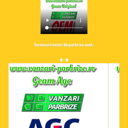
Furnizorii nostri de parbrize sunt :