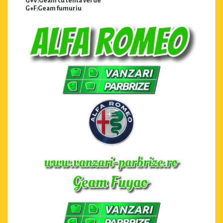
G+V:Geam cu tenta verde
G+F:Geam fumuriu