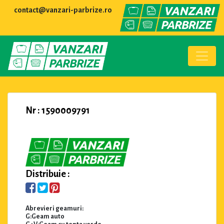
contact@vanzari-parbrize.ro
Nr : 1590009791
Distribuie :
Abrevieri geamuri:
G:Geam auto