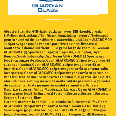
Abrevieri uzuale: HTB=hatchback, cu hayon ; KBI=kombi, break ;
LIM=limuzină, sedan; LTB=liftback, limuzină cu hayon; VIN=decupaj
pentru numărul de identificare al autovehiculului.Geam ALFA ROMEO
33 Sportwagon (907B). vanzari-parbrize.ro vinde, livreaza si
monteaza la domiciliul clientului o gama larga de geamuri. Geamuri
ALFA ROMEO 33 Sportwagon (907B) originale, Pilkington, Fuyao,
Benson, Saint-Gobain, Agc, Syg. Geam ALFA ROMEO 33 Sportwagon
(907B) cu senzor de ploaie, Geam ALFA ROMEO 33 Sportwagon (907B)
cu senzor lumina, Geam ALFA ROMEO 33 Sportwagon (907B) cu
incalzire, Geam ALFA ROMEO 33 Sportwagon (907B) cu antena radio
incorporata, Geam ALFA ROMEO 33 Sportwagon (907B) cu parasolar.
Vanzari Parbrize Bucuresti practica cele mai mici preturi de pe piata,
oferind in acelasi timp servicii de inalta calitate precum si o garantie
de 2 ani pentru toate geamurile vandute si montate. Vanzari
Parbrize Bucuresti Vinde, Monteaza si Livreaza Geam ALFA ROMEO 33
Sportwagon (907B) in Bucuresti Sector 1, Sector 2, Sector 3, Sector 4,
Sector 5, Sector 6 si Ilfov.
Livram si montam la domiciliul clientului in Bucuresti si Ilfov. Geam
ALFA ROMEO 33 Sportwagon (907B) sector 1: Geam ALFA ROMEO 33
Sportwagon (907B) Aviatorilor, Geam ALFA ROMEO 33 Sportwagon
(907B) Aviatiei, Geam ALFA ROMEO 33 Sportwagon (907B) Baneasa,