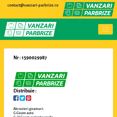
contact@vanzari-parbrize.ro
Nr : 1590029987
Distribuie :
Abrevieri geamuri:
G:Geam auto