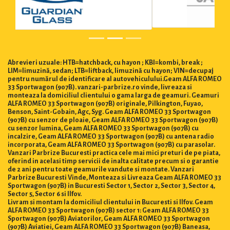
Abrevieri uzuale: HTB=hatchback, cu hayon ; KBI=kombi, break ;
LIM=limuzină, sedan; LTB=liftback, limuzină cu hayon; VIN=decupaj
pentru numărul de identificare al autovehiculului.Geam ALFA ROMEO
33 Sportwagon (907B). vanzari-parbrize.ro vinde, livreaza si
monteaza la domiciliul clientului o gama larga de geamuri. Geamuri
ALFA ROMEO 33 Sportwagon (907B) originale, Pilkington, Fuyao,
Benson, Saint-Gobain, Agc, Syg. Geam ALFA ROMEO 33 Sportwagon
(907B) cu senzor de ploaie, Geam ALFA ROMEO 33 Sportwagon (907B)
cu senzor lumina, Geam ALFA ROMEO 33 Sportwagon (907B) cu
incalzire, Geam ALFA ROMEO 33 Sportwagon (907B) cu antena radio
incorporata, Geam ALFA ROMEO 33 Sportwagon (907B) cu parasolar.
Vanzari Parbrize Bucuresti practica cele mai mici preturi de pe piata,
oferind in acelasi timp servicii de inalta calitate precum si o garantie
de 2 ani pentru toate geamurile vandute si montate. Vanzari
Parbrize Bucuresti Vinde, Monteaza si Livreaza Geam ALFA ROMEO 33
Sportwagon (907B) in Bucuresti Sector 1, Sector 2, Sector 3, Sector 4,
Sector 5, Sector 6 si Ilfov.
Livram si montam la domiciliul clientului in Bucuresti si Ilfov. Geam
ALFA ROMEO 33 Sportwagon (907B) sector 1: Geam ALFA ROMEO 33
Sportwagon (907B) Aviatorilor, Geam ALFA ROMEO 33 Sportwagon
(907B) Aviatiei, Geam ALFA ROMEO 33 Sportwagon (907B) Baneasa,