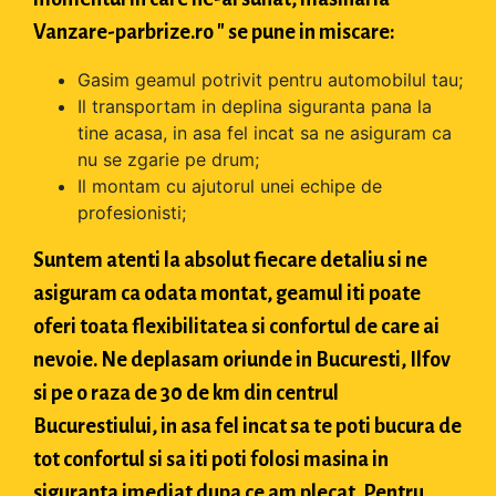
Vanzare-parbrize.ro " se pune in miscare:
Gasim geamul potrivit pentru automobilul tau;
Il transportam in deplina siguranta pana la
tine acasa, in asa fel incat sa ne asiguram ca
nu se zgarie pe drum;
Il montam cu ajutorul unei echipe de
profesionisti;
Suntem atenti la absolut fiecare detaliu si ne
asiguram ca odata montat, geamul iti poate
oferi toata flexibilitatea si confortul de care ai
nevoie. Ne deplasam oriunde in Bucuresti, Ilfov
si pe o raza de 30 de km din centrul
Bucurestiului, in asa fel incat sa te poti bucura de
tot confortul si sa iti poti folosi masina in
siguranta imediat dupa ce am plecat. Pentru