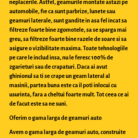
neplacerile. Astfel, geamurile montate astazi pe
automobile, fie ca sunt parbrize, lunete sau
geamuri laterale, sunt gandite in asa fel incat sa
filtreze foarte bine zgomotele, sa se sparga mai
greu, sa filtreze foarte bine razele de soare si sa
asigure o vizibilitate maxima. Toate tehnologiile
pe care le includ insa, nu le feresc 100% de
zgarieturi sau de crapaturi. Daca ai avut
ghinionul sa ti se crape un geam lateral al
masinii, partea buna este ca il poti inlocui cu
usurinta, fara a cheltui foarte mult. Tot ceea ce ai
de facut este sa ne suni.
Oferim o gama larga de geamuri auto
Avem o gama larga de geamuri auto, construite