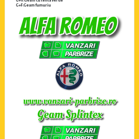
G+V:Geam cu tenta verde
G+F:Geam fumuriu