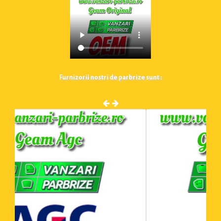
Furnizorii nostri de parbrize sunt :