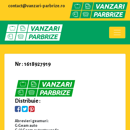
contact@vanzari-parbrize.ro
Nr : 1618927919
Distribuie :
Abrevieri geamuri:
G:Geam auto