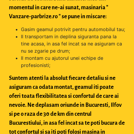
momentul in care ne-ai sunat, masinaria "
Vanzare-parbrize.ro " se pune in miscare:
Gasim geamul potrivit pentru automobilul tau;
Il transportam in deplina siguranta pana la
tine acasa, in asa fel incat sa ne asiguram ca
nu se zgarie pe drum;
Il montam cu ajutorul unei echipe de
profesionisti;
Suntem atenti la absolut fiecare detaliu si ne
asiguram ca odata montat, geamul iti poate
oferi toata flexibilitatea si confortul de care ai
nevoie. Ne deplasam oriunde in Bucuresti, Ilfov
si pe o raza de 30 de km din centrul
Bucurestiului, in asa fel incat sa te poti bucura de
tot confortul si sa iti poti folosi masina in