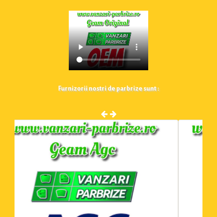
Furnizorii nostri de parbrize sunt :