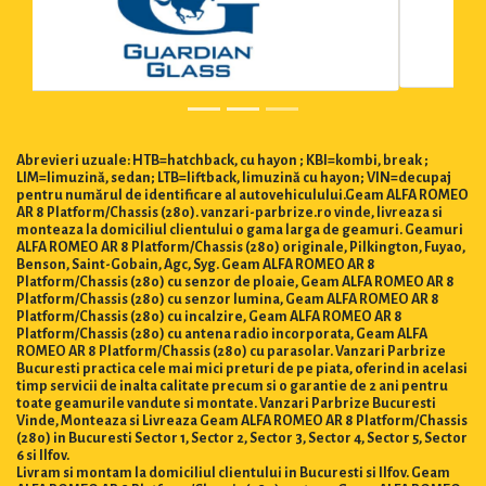
Abrevieri uzuale: HTB=hatchback, cu hayon ; KBI=kombi, break ;
LIM=limuzină, sedan; LTB=liftback, limuzină cu hayon; VIN=decupaj
pentru numărul de identificare al autovehiculului.Geam ALFA ROMEO
AR 8 Platform/Chassis (280). vanzari-parbrize.ro vinde, livreaza si
monteaza la domiciliul clientului o gama larga de geamuri. Geamuri
ALFA ROMEO AR 8 Platform/Chassis (280) originale, Pilkington, Fuyao,
Benson, Saint-Gobain, Agc, Syg. Geam ALFA ROMEO AR 8
Platform/Chassis (280) cu senzor de ploaie, Geam ALFA ROMEO AR 8
Platform/Chassis (280) cu senzor lumina, Geam ALFA ROMEO AR 8
Platform/Chassis (280) cu incalzire, Geam ALFA ROMEO AR 8
Platform/Chassis (280) cu antena radio incorporata, Geam ALFA
ROMEO AR 8 Platform/Chassis (280) cu parasolar. Vanzari Parbrize
Bucuresti practica cele mai mici preturi de pe piata, oferind in acelasi
timp servicii de inalta calitate precum si o garantie de 2 ani pentru
toate geamurile vandute si montate. Vanzari Parbrize Bucuresti
Vinde, Monteaza si Livreaza Geam ALFA ROMEO AR 8 Platform/Chassis
(280) in Bucuresti Sector 1, Sector 2, Sector 3, Sector 4, Sector 5, Sector
6 si Ilfov.
Livram si montam la domiciliul clientului in Bucuresti si Ilfov. Geam