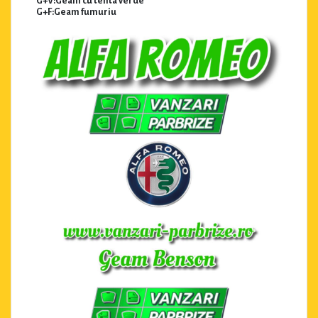
G+V:Geam cu tenta verde
G+F:Geam fumuriu