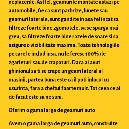
neplacerile. Astfel, geamurile montate astazi pe
automobile, fie ca sunt parbrize, lunete sau
geamuri laterale, sunt gandite in asa fel incat sa
filtreze foarte bine zgomotele, sa se sparga mai
greu, sa filtreze foarte bine razele de soare si sa
asigure o vizibilitate maxima. Toate tehnologiile
pe care le includ insa, nu le feresc 100% de
zgarieturi sau de crapaturi. Daca ai avut
ghinionul sa ti se crape un geam lateral al
masinii, partea buna este ca il poti inlocui cu
usurinta, fara a cheltui foarte mult. Tot ceea ce ai
de facut este sa ne suni.
Oferim o gama larga de geamuri auto
Avem o gama larga de geamuri auto, construite