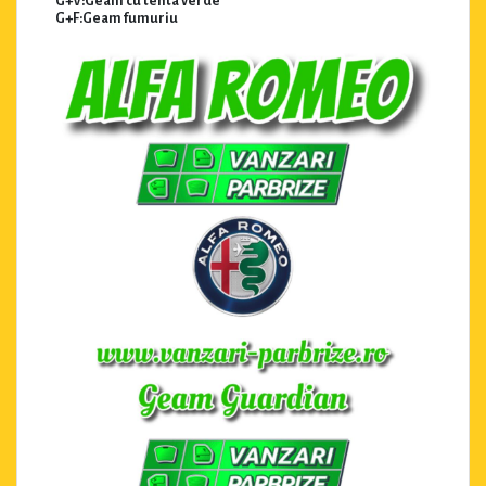
G+V:Geam cu tenta verde
G+F:Geam fumuriu