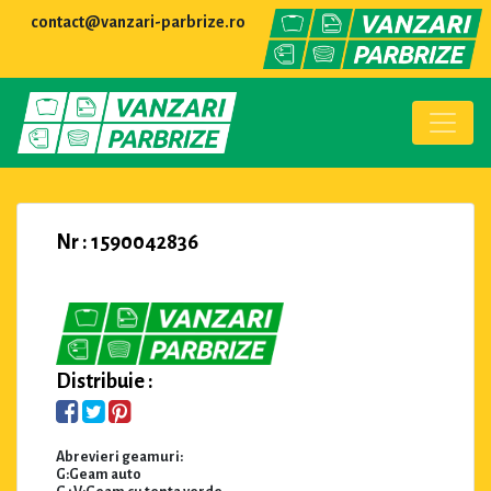
contact@vanzari-parbrize.ro
Nr : 1590042836
Distribuie :
Abrevieri geamuri:
G:Geam auto