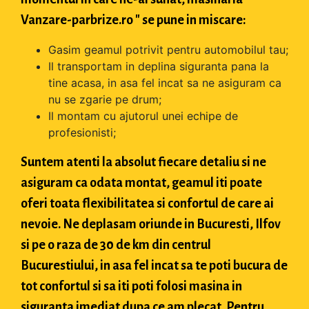
Vanzare-parbrize.ro " se pune in miscare:
Gasim geamul potrivit pentru automobilul tau;
Il transportam in deplina siguranta pana la
tine acasa, in asa fel incat sa ne asiguram ca
nu se zgarie pe drum;
Il montam cu ajutorul unei echipe de
profesionisti;
Suntem atenti la absolut fiecare detaliu si ne
asiguram ca odata montat, geamul iti poate
oferi toata flexibilitatea si confortul de care ai
nevoie. Ne deplasam oriunde in Bucuresti, Ilfov
si pe o raza de 30 de km din centrul
Bucurestiului, in asa fel incat sa te poti bucura de
tot confortul si sa iti poti folosi masina in
siguranta imediat dupa ce am plecat. Pentru