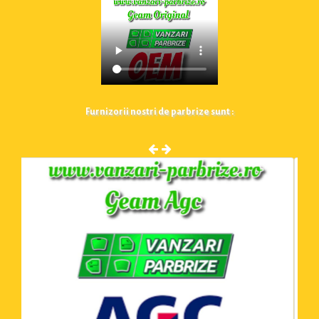
Furnizorii nostri de parbrize sunt :