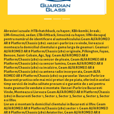
Abrevieri uzuale: HTB=hatchback, cu hayon ; KBI=kombi, break ;
LIM=limuzină, sedan; LTB=liftback, limuzină cu hayon; VIN=decupaj
pentru numărul de identificare al autovehiculului.Geam ALFA ROMEO
AR 8 Platform/Chassis (280). vanzari-parbrize.ro vinde, livreaza si
monteaza la domiciliul clientului o gama larga de geamuri. Geamuri
ALFA ROMEO AR 8 Platform/Chassis (280) originale, Pilkington, Fuyao,
Benson, Saint-Gobain, Agc, Syg. Geam ALFA ROMEO AR 8
Platform/Chassis (280) cu senzor de ploaie, Geam ALFA ROMEO AR 8
Platform/Chassis (280) cu senzor lumina, Geam ALFA ROMEO AR 8
Platform/Chassis (280) cu incalzire, Geam ALFA ROMEO AR 8
Platform/Chassis (280) cu antena radio incorporata, Geam ALFA
ROMEO AR 8 Platform/Chassis (280) cu parasolar. Vanzari Parbrize
Bucuresti practica cele mai mici preturi de pe piata, oferind in acelasi
timp servicii de inalta calitate precum si o garantie de 2 ani pentru
toate geamurile vandute si montate. Vanzari Parbrize Bucuresti
Vinde, Monteaza si Livreaza Geam ALFA ROMEO AR 8 Platform/Chassis
(280) in Bucuresti Sector 1, Sector 2, Sector 3, Sector 4, Sector 5, Sector
6 si Ilfov.
Livram si montam la domiciliul clientului in Bucuresti si Ilfov. Geam
ALFA ROMEO AR 8 Platform/Chassis (280) sector 1: Geam ALFA ROMEO
AR 8 Platform/Chassis (280) Aviatorilor, Geam ALFA ROMEO AR 8