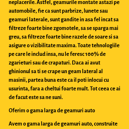
neplacerile. Astfel, geamurile montate astazi pe
automobile, fie ca sunt parbrize, lunete sau
geamuri laterale, sunt gandite in asa fel incat sa
filtreze foarte bine zgomotele, sa se sparga mai
greu, sa filtreze foarte bine razele de soare si sa
asigure o vizibilitate maxima. Toate tehnologiile
pe care le includ insa, nu le feresc 100% de
zgarieturi sau de crapaturi. Daca ai avut
ghinionul sa ti se crape un geam lateral al
masinii, partea buna este ca il poti inlocui cu
usurinta, fara a cheltui foarte mult. Tot ceea ce ai
de facut este sa ne suni.
Oferim o gama larga de geamuri auto
Avem o gama larga de geamuri auto, construite