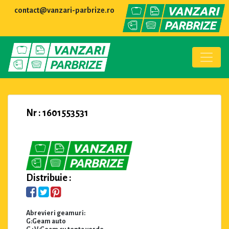
contact@vanzari-parbrize.ro
Nr : 1601553531
Distribuie :
Abrevieri geamuri:
G:Geam auto