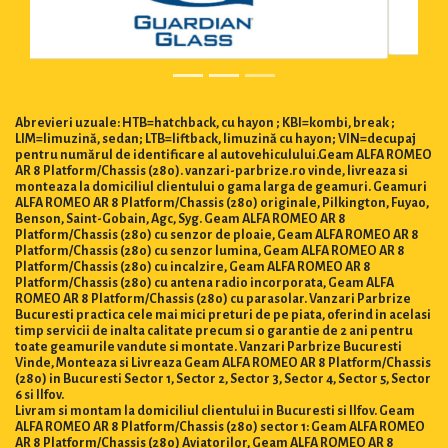
Abrevieri uzuale: HTB=hatchback, cu hayon ; KBI=kombi, break ;
LIM=limuzină, sedan; LTB=liftback, limuzină cu hayon; VIN=decupaj
pentru numărul de identificare al autovehiculului.Geam ALFA ROMEO
AR 8 Platform/Chassis (280). vanzari-parbrize.ro vinde, livreaza si
monteaza la domiciliul clientului o gama larga de geamuri. Geamuri
ALFA ROMEO AR 8 Platform/Chassis (280) originale, Pilkington, Fuyao,
Benson, Saint-Gobain, Agc, Syg. Geam ALFA ROMEO AR 8
Platform/Chassis (280) cu senzor de ploaie, Geam ALFA ROMEO AR 8
Platform/Chassis (280) cu senzor lumina, Geam ALFA ROMEO AR 8
Platform/Chassis (280) cu incalzire, Geam ALFA ROMEO AR 8
Platform/Chassis (280) cu antena radio incorporata, Geam ALFA
ROMEO AR 8 Platform/Chassis (280) cu parasolar. Vanzari Parbrize
Bucuresti practica cele mai mici preturi de pe piata, oferind in acelasi
timp servicii de inalta calitate precum si o garantie de 2 ani pentru
toate geamurile vandute si montate. Vanzari Parbrize Bucuresti
Vinde, Monteaza si Livreaza Geam ALFA ROMEO AR 8 Platform/Chassis
(280) in Bucuresti Sector 1, Sector 2, Sector 3, Sector 4, Sector 5, Sector
6 si Ilfov.
Livram si montam la domiciliul clientului in Bucuresti si Ilfov. Geam
ALFA ROMEO AR 8 Platform/Chassis (280) sector 1: Geam ALFA ROMEO
AR 8 Platform/Chassis (280) Aviatorilor, Geam ALFA ROMEO AR 8