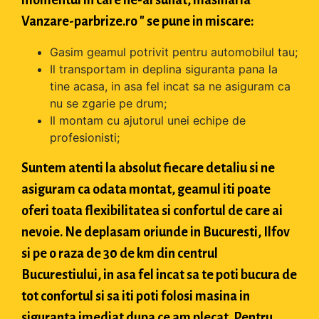
momentul in care ne-ai sunat, masinaria "
Vanzare-parbrize.ro " se pune in miscare:
Gasim geamul potrivit pentru automobilul tau;
Il transportam in deplina siguranta pana la
tine acasa, in asa fel incat sa ne asiguram ca
nu se zgarie pe drum;
Il montam cu ajutorul unei echipe de
profesionisti;
Suntem atenti la absolut fiecare detaliu si ne
asiguram ca odata montat, geamul iti poate
oferi toata flexibilitatea si confortul de care ai
nevoie. Ne deplasam oriunde in Bucuresti, Ilfov
si pe o raza de 30 de km din centrul
Bucurestiului, in asa fel incat sa te poti bucura de
tot confortul si sa iti poti folosi masina in
siguranta imediat dupa ce am plecat. Pentru