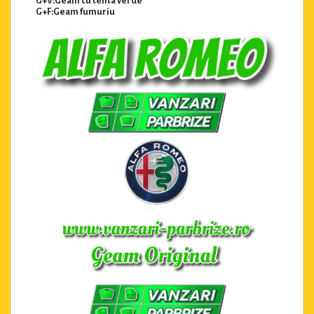
G+V:Geam cu tenta verde
G+F:Geam fumuriu