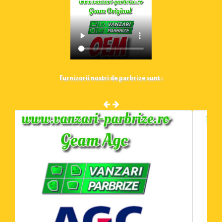
Furnizorii nostri de parbrize sunt :