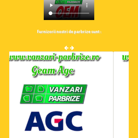
Furnizorii nostri de parbrize sunt :