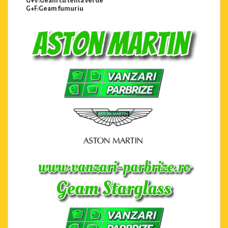
G+V:Geam cu tenta verde
G+F:Geam fumuriu