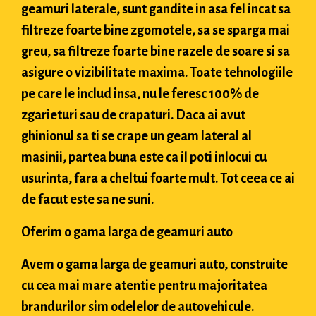
geamuri laterale, sunt gandite in asa fel incat sa
filtreze foarte bine zgomotele, sa se sparga mai
greu, sa filtreze foarte bine razele de soare si sa
asigure o vizibilitate maxima. Toate tehnologiile
pe care le includ insa, nu le feresc 100% de
zgarieturi sau de crapaturi. Daca ai avut
ghinionul sa ti se crape un geam lateral al
masinii, partea buna este ca il poti inlocui cu
usurinta, fara a cheltui foarte mult. Tot ceea ce ai
de facut este sa ne suni.
Oferim o gama larga de geamuri auto
Avem o gama larga de geamuri auto, construite
cu cea mai mare atentie pentru majoritatea
brandurilor sim odelelor de autovehicule.