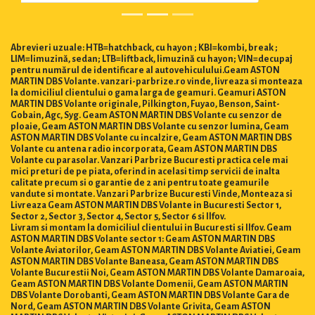
Abrevieri uzuale: HTB=hatchback, cu hayon ; KBI=kombi, break ;
LIM=limuzină, sedan; LTB=liftback, limuzină cu hayon; VIN=decupaj
pentru numărul de identificare al autovehiculului.Geam ASTON
MARTIN DBS Volante. vanzari-parbrize.ro vinde, livreaza si monteaza
la domiciliul clientului o gama larga de geamuri. Geamuri ASTON
MARTIN DBS Volante originale, Pilkington, Fuyao, Benson, Saint-
Gobain, Agc, Syg. Geam ASTON MARTIN DBS Volante cu senzor de
ploaie, Geam ASTON MARTIN DBS Volante cu senzor lumina, Geam
ASTON MARTIN DBS Volante cu incalzire, Geam ASTON MARTIN DBS
Volante cu antena radio incorporata, Geam ASTON MARTIN DBS
Volante cu parasolar. Vanzari Parbrize Bucuresti practica cele mai
mici preturi de pe piata, oferind in acelasi timp servicii de inalta
calitate precum si o garantie de 2 ani pentru toate geamurile
vandute si montate. Vanzari Parbrize Bucuresti Vinde, Monteaza si
Livreaza Geam ASTON MARTIN DBS Volante in Bucuresti Sector 1,
Sector 2, Sector 3, Sector 4, Sector 5, Sector 6 si Ilfov.
Livram si montam la domiciliul clientului in Bucuresti si Ilfov. Geam
ASTON MARTIN DBS Volante sector 1: Geam ASTON MARTIN DBS
Volante Aviatorilor, Geam ASTON MARTIN DBS Volante Aviatiei, Geam
ASTON MARTIN DBS Volante Baneasa, Geam ASTON MARTIN DBS
Volante Bucurestii Noi, Geam ASTON MARTIN DBS Volante Damaroaia,
Geam ASTON MARTIN DBS Volante Domenii, Geam ASTON MARTIN
DBS Volante Dorobanti, Geam ASTON MARTIN DBS Volante Gara de
Nord, Geam ASTON MARTIN DBS Volante Grivita, Geam ASTON