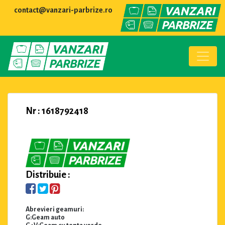
contact@vanzari-parbrize.ro
Nr : 1618792418
Distribuie :
Abrevieri geamuri:
G:Geam auto