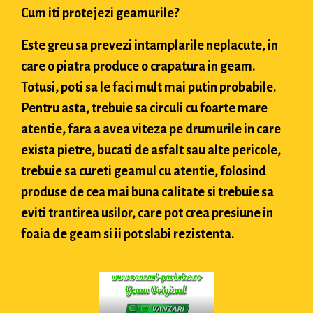
Cum iti protejezi geamurile?
Este greu sa prevezi intamplarile neplacute, in
care o piatra produce o crapatura in geam.
Totusi, poti sa le faci mult mai putin probabile.
Pentru asta, trebuie sa circuli cu foarte mare
atentie, fara a avea viteza pe drumurile in care
exista pietre, bucati de asfalt sau alte pericole,
trebuie sa cureti geamul cu atentie, folosind
produse de cea mai buna calitate si trebuie sa
eviti trantirea usilor, care pot crea presiune in
foaia de geam si ii pot slabi rezistenta.