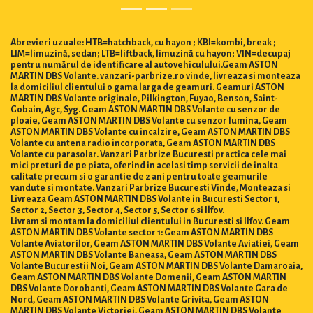
Abrevieri uzuale: HTB=hatchback, cu hayon ; KBI=kombi, break ;
LIM=limuzină, sedan; LTB=liftback, limuzină cu hayon; VIN=decupaj
pentru numărul de identificare al autovehiculului.Geam ASTON
MARTIN DBS Volante. vanzari-parbrize.ro vinde, livreaza si monteaza
la domiciliul clientului o gama larga de geamuri. Geamuri ASTON
MARTIN DBS Volante originale, Pilkington, Fuyao, Benson, Saint-
Gobain, Agc, Syg. Geam ASTON MARTIN DBS Volante cu senzor de
ploaie, Geam ASTON MARTIN DBS Volante cu senzor lumina, Geam
ASTON MARTIN DBS Volante cu incalzire, Geam ASTON MARTIN DBS
Volante cu antena radio incorporata, Geam ASTON MARTIN DBS
Volante cu parasolar. Vanzari Parbrize Bucuresti practica cele mai
mici preturi de pe piata, oferind in acelasi timp servicii de inalta
calitate precum si o garantie de 2 ani pentru toate geamurile
vandute si montate. Vanzari Parbrize Bucuresti Vinde, Monteaza si
Livreaza Geam ASTON MARTIN DBS Volante in Bucuresti Sector 1,
Sector 2, Sector 3, Sector 4, Sector 5, Sector 6 si Ilfov.
Livram si montam la domiciliul clientului in Bucuresti si Ilfov. Geam
ASTON MARTIN DBS Volante sector 1: Geam ASTON MARTIN DBS
Volante Aviatorilor, Geam ASTON MARTIN DBS Volante Aviatiei, Geam
ASTON MARTIN DBS Volante Baneasa, Geam ASTON MARTIN DBS
Volante Bucurestii Noi, Geam ASTON MARTIN DBS Volante Damaroaia,
Geam ASTON MARTIN DBS Volante Domenii, Geam ASTON MARTIN
DBS Volante Dorobanti, Geam ASTON MARTIN DBS Volante Gara de
Nord, Geam ASTON MARTIN DBS Volante Grivita, Geam ASTON
MARTIN DBS Volante Victoriei, Geam ASTON MARTIN DBS Volante