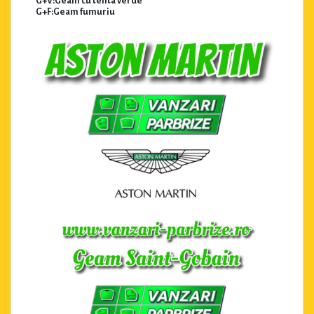
G+V:Geam cu tenta verde
G+F:Geam fumuriu