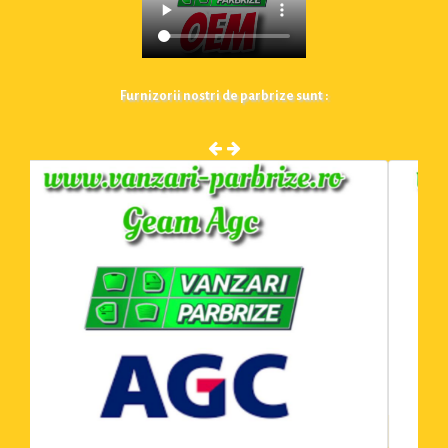
Furnizorii nostri de parbrize sunt :