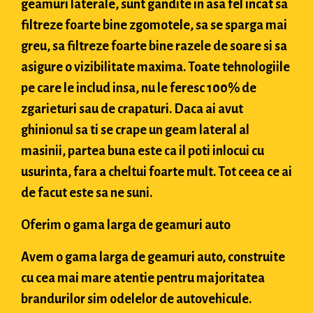
geamuri laterale, sunt gandite in asa fel incat sa
filtreze foarte bine zgomotele, sa se sparga mai
greu, sa filtreze foarte bine razele de soare si sa
asigure o vizibilitate maxima. Toate tehnologiile
pe care le includ insa, nu le feresc 100% de
zgarieturi sau de crapaturi. Daca ai avut
ghinionul sa ti se crape un geam lateral al
masinii, partea buna este ca il poti inlocui cu
usurinta, fara a cheltui foarte mult. Tot ceea ce ai
de facut este sa ne suni.
Oferim o gama larga de geamuri auto
Avem o gama larga de geamuri auto, construite
cu cea mai mare atentie pentru majoritatea
brandurilor sim odelelor de autovehicule.