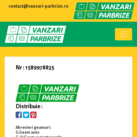
contact@vanzari-parbrize.ro
Nr : 1589978835
Distribuie :
Abrevieri geamuri:
G:Geam auto