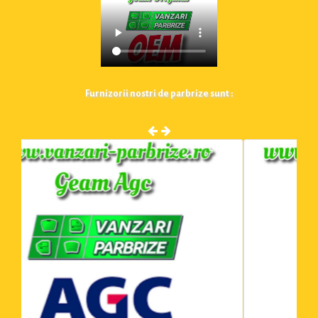
Furnizorii nostri de parbrize sunt :