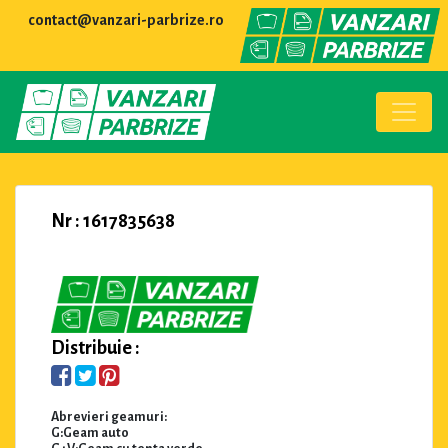
contact@vanzari-parbrize.ro
Nr : 1617835638
Distribuie :
Abrevieri geamuri:
G:Geam auto