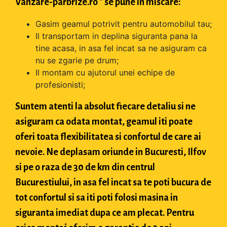
Vanzare-parbrize.ro " se pune in miscare:
Gasim geamul potrivit pentru automobilul tau;
Il transportam in deplina siguranta pana la
tine acasa, in asa fel incat sa ne asiguram ca
nu se zgarie pe drum;
Il montam cu ajutorul unei echipe de
profesionisti;
Suntem atenti la absolut fiecare detaliu si ne
asiguram ca odata montat, geamul iti poate
oferi toata flexibilitatea si confortul de care ai
nevoie. Ne deplasam oriunde in Bucuresti, Ilfov
si pe o raza de 30 de km din centrul
Bucurestiului, in asa fel incat sa te poti bucura de
tot confortul si sa iti poti folosi masina in
siguranta imediat dupa ce am plecat. Pentru