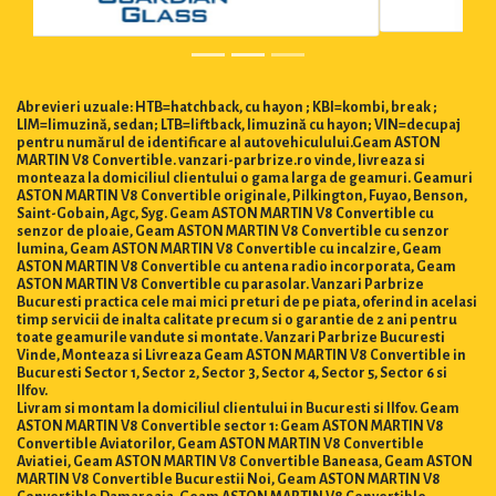
Abrevieri uzuale: HTB=hatchback, cu hayon ; KBI=kombi, break ;
LIM=limuzină, sedan; LTB=liftback, limuzină cu hayon; VIN=decupaj
pentru numărul de identificare al autovehiculului.Geam ASTON
MARTIN V8 Convertible. vanzari-parbrize.ro vinde, livreaza si
monteaza la domiciliul clientului o gama larga de geamuri. Geamuri
ASTON MARTIN V8 Convertible originale, Pilkington, Fuyao, Benson,
Saint-Gobain, Agc, Syg. Geam ASTON MARTIN V8 Convertible cu
senzor de ploaie, Geam ASTON MARTIN V8 Convertible cu senzor
lumina, Geam ASTON MARTIN V8 Convertible cu incalzire, Geam
ASTON MARTIN V8 Convertible cu antena radio incorporata, Geam
ASTON MARTIN V8 Convertible cu parasolar. Vanzari Parbrize
Bucuresti practica cele mai mici preturi de pe piata, oferind in acelasi
timp servicii de inalta calitate precum si o garantie de 2 ani pentru
toate geamurile vandute si montate. Vanzari Parbrize Bucuresti
Vinde, Monteaza si Livreaza Geam ASTON MARTIN V8 Convertible in
Bucuresti Sector 1, Sector 2, Sector 3, Sector 4, Sector 5, Sector 6 si
Ilfov.
Livram si montam la domiciliul clientului in Bucuresti si Ilfov. Geam
ASTON MARTIN V8 Convertible sector 1: Geam ASTON MARTIN V8
Convertible Aviatorilor, Geam ASTON MARTIN V8 Convertible
Aviatiei, Geam ASTON MARTIN V8 Convertible Baneasa, Geam ASTON
MARTIN V8 Convertible Bucurestii Noi, Geam ASTON MARTIN V8
Convertible Damaroaia, Geam ASTON MARTIN V8 Convertible