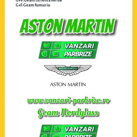
G+V:Geam cu tenta verde
G+F:Geam fumuriu