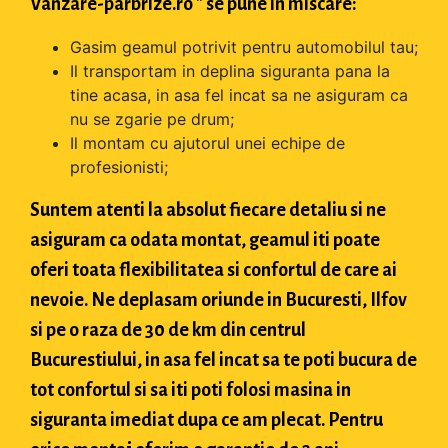
Vanzare-parbrize.ro " se pune in miscare:
Gasim geamul potrivit pentru automobilul tau;
Il transportam in deplina siguranta pana la
tine acasa, in asa fel incat sa ne asiguram ca
nu se zgarie pe drum;
Il montam cu ajutorul unei echipe de
profesionisti;
Suntem atenti la absolut fiecare detaliu si ne
asiguram ca odata montat, geamul iti poate
oferi toata flexibilitatea si confortul de care ai
nevoie. Ne deplasam oriunde in Bucuresti, Ilfov
si pe o raza de 30 de km din centrul
Bucurestiului, in asa fel incat sa te poti bucura de
tot confortul si sa iti poti folosi masina in
siguranta imediat dupa ce am plecat. Pentru