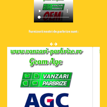
Furnizorii nostri de parbrize sunt :