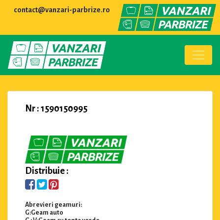
contact@vanzari-parbrize.ro
Nr : 1590150995
Distribuie :
Abrevieri geamuri:
G:Geam auto