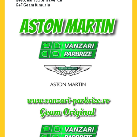
G+V:Geam cu tenta verde
G+F:Geam fumuriu