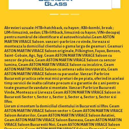
Abrevieri uzuale: HTB=hatchback, cu hayon ; KBI=kombi, break ;
LIM=limuzină, sedan; LTB=liftback, limuzină cu hayon; VIN=decupaj
pentru numărul de identificare al autovehiculului.Geam ASTON
MARTIN VIRAGE Saloon. vanzari-parbrize.ro vinde, livreaza si
monteaza la domiciliul clientului o gama larga de geamuri. Geamuri
ASTON MARTIN VIRAGE Saloon originale, Pilkington, Fuyao, Benson,
Saint-Gobain, Agc, Syg. Geam ASTON MARTIN VIRAGE Saloon cu
senzor de ploaie, Geam ASTON MARTIN VIRAGE Saloon cu senzor
lumina, Geam ASTON MARTIN VIRAGE Saloon cu incalzire, Geam
ASTON MARTIN VIRAGE Saloon cu antena radio incorporata, Geam
ASTON MARTIN VIRAGE Saloon cu parasolar. Vanzari Parbrize
Bucuresti practica cele mai mici preturi de pe piata, oferind in acelasi
timp servicii de inalta calitate precum si o garantie de 2 ani pentru
toate geamurile vandute si montate. Vanzari Parbrize Bucuresti
Vinde, Monteaza si Livreaza Geam ASTON MARTIN VIRAGE Saloon in
Bucuresti Sector 1, Sector 2, Sector 3, Sector 4, Sector 5, Sector 6 si
Ilfov.
Livram si montam la domiciliul clientului in Bucuresti si Ilfov. Geam
ASTON MARTIN VIRAGE Saloon sector 1: Geam ASTON MARTIN VIRAGE
Saloon Aviatorilor, Geam ASTON MARTIN VIRAGE Saloon Aviatiei,
Geam ASTON MARTIN VIRAGE Saloon Baneasa, Geam ASTON MARTIN
VIRAGE Saloon Bucurestii Noi, Geam ASTON MARTIN VIRAGE Saloon
Damaroaia, Geam ASTON MARTIN VIRAGE Saloon Domenii, Geam