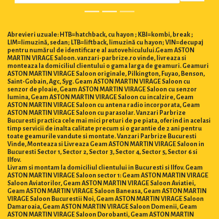
Abrevieri uzuale: HTB=hatchback, cu hayon ; KBI=kombi, break ;
LIM=limuzină, sedan; LTB=liftback, limuzină cu hayon; VIN=decupaj
pentru numărul de identificare al autovehiculului.Geam ASTON
MARTIN VIRAGE Saloon. vanzari-parbrize.ro vinde, livreaza si
monteaza la domiciliul clientului o gama larga de geamuri. Geamuri
ASTON MARTIN VIRAGE Saloon originale, Pilkington, Fuyao, Benson,
Saint-Gobain, Agc, Syg. Geam ASTON MARTIN VIRAGE Saloon cu
senzor de ploaie, Geam ASTON MARTIN VIRAGE Saloon cu senzor
lumina, Geam ASTON MARTIN VIRAGE Saloon cu incalzire, Geam
ASTON MARTIN VIRAGE Saloon cu antena radio incorporata, Geam
ASTON MARTIN VIRAGE Saloon cu parasolar. Vanzari Parbrize
Bucuresti practica cele mai mici preturi de pe piata, oferind in acelasi
timp servicii de inalta calitate precum si o garantie de 2 ani pentru
toate geamurile vandute si montate. Vanzari Parbrize Bucuresti
Vinde, Monteaza si Livreaza Geam ASTON MARTIN VIRAGE Saloon in
Bucuresti Sector 1, Sector 2, Sector 3, Sector 4, Sector 5, Sector 6 si
Ilfov.
Livram si montam la domiciliul clientului in Bucuresti si Ilfov. Geam
ASTON MARTIN VIRAGE Saloon sector 1: Geam ASTON MARTIN VIRAGE
Saloon Aviatorilor, Geam ASTON MARTIN VIRAGE Saloon Aviatiei,
Geam ASTON MARTIN VIRAGE Saloon Baneasa, Geam ASTON MARTIN
VIRAGE Saloon Bucurestii Noi, Geam ASTON MARTIN VIRAGE Saloon
Damaroaia, Geam ASTON MARTIN VIRAGE Saloon Domenii, Geam
ASTON MARTIN VIRAGE Saloon Dorobanti, Geam ASTON MARTIN