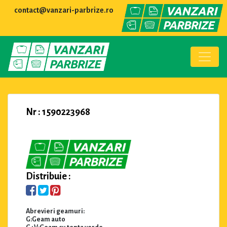
contact@vanzari-parbrize.ro
Nr : 1590223968
Distribuie :
Abrevieri geamuri:
G:Geam auto