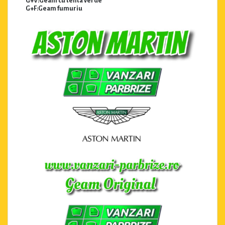
G+V:Geam cu tenta verde
G+F:Geam fumuriu