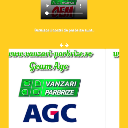
Furnizorii nostri de parbrize sunt :