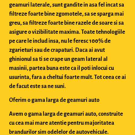
geamuri laterale, sunt gandite in asa fel incat sa
filtreze foarte bine zgomotele, sa se sparga mai
greu, sa filtreze foarte bine razele de soare si sa
asigure o vizibilitate maxima. Toate tehnologiile
pe care le includ insa, nu le feresc 100% de
zgarieturi sau de crapaturi. Daca ai avut
ghinionul sa ti se crape un geam lateral al
masinii, partea buna este ca il poti inlocui cu
usurinta, fara a cheltui foarte mult. Tot ceea ce ai
de facut este sa ne suni.
Oferim o gama larga de geamuri auto
Avem o gama larga de geamuri auto, construite
cu cea mai mare atentie pentru majoritatea
brandurilor sim odelelor de autovehicule.