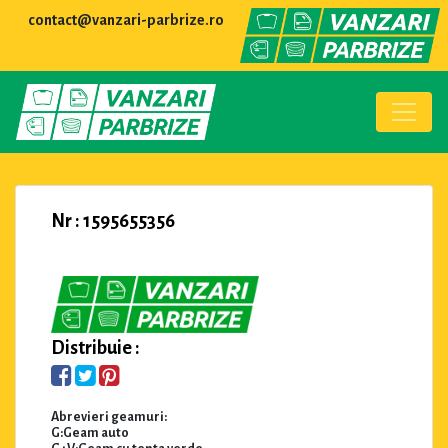
contact@vanzari-parbrize.ro
Nr : 1595655356
Distribuie :
Abrevieri geamuri:
G:Geam auto