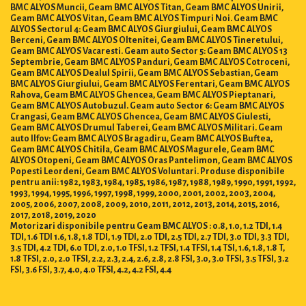
BMC ALYOS Muncii, Geam BMC ALYOS Titan, Geam BMC ALYOS Unirii,
Geam BMC ALYOS Vitan, Geam BMC ALYOS Timpuri Noi. Geam BMC
ALYOS Sectorul 4: Geam BMC ALYOS Giurgiului, Geam BMC ALYOS
Berceni, Geam BMC ALYOS Oltenitei, Geam BMC ALYOS Tineretului,
Geam BMC ALYOS Vacaresti. Geam auto Sector 5: Geam BMC ALYOS 13
Septembrie, Geam BMC ALYOS Panduri, Geam BMC ALYOS Cotroceni,
Geam BMC ALYOS Dealul Spirii, Geam BMC ALYOS Sebastian, Geam
BMC ALYOS Giurgiului, Geam BMC ALYOS Ferentari, Geam BMC ALYOS
Rahova, Geam BMC ALYOS Ghencea, Geam BMC ALYOS Pieptanari,
Geam BMC ALYOS Autobuzul. Geam auto Sector 6: Geam BMC ALYOS
Crangasi, Geam BMC ALYOS Ghencea, Geam BMC ALYOS Giulesti,
Geam BMC ALYOS Drumul Taberei, Geam BMC ALYOS Militari. Geam
auto Ilfov: Geam BMC ALYOS Bragadiru, Geam BMC ALYOS Buftea,
Geam BMC ALYOS Chitila, Geam BMC ALYOS Magurele, Geam BMC
ALYOS Otopeni, Geam BMC ALYOS Oras Pantelimon, Geam BMC ALYOS
Popesti Leordeni, Geam BMC ALYOS Voluntari. Produse disponibile
pentru anii: 1982, 1983, 1984, 1985, 1986, 1987, 1988, 1989, 1990, 1991, 1992,
1993, 1994, 1995, 1996, 1997, 1998, 1999, 2000, 2001, 2002, 2003, 2004,
2005, 2006, 2007, 2008, 2009, 2010, 2011, 2012, 2013, 2014, 2015, 2016,
2017, 2018, 2019, 2020
Motorizari disponibile pentru Geam BMC ALYOS : 0.8, 1.0, 1.2 TDI, 1.4
TDI, 1.6 TDI 1.6, 1.8, 1.8 TDI, 1.9 TDI, 2.0 TDI, 2.5 TDI, 2.7 TDI, 3.0 TDI, 3.3 TDI,
3.5 TDI, 4.2 TDI, 6.0 TDI, 2.0, 1.0 TFSI, 1.2 TFSI, 1.4 TFSI, 1.4 TSI, 1.6, 1.8, 1.8 T,
1.8 TFSI, 2.0, 2.0 TFSI, 2.2, 2.3, 2.4, 2.6, 2.8, 2.8 FSI, 3.0, 3.0 TFSI, 3.5 TFSI, 3.2
FSI, 3.6 FSI, 3.7, 4.0, 4.0 TFSI, 4.2, 4.2 FSI, 4.4