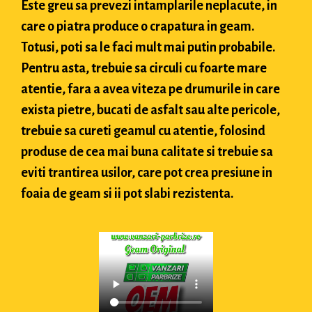
Este greu sa prevezi intamplarile neplacute, in
care o piatra produce o crapatura in geam.
Totusi, poti sa le faci mult mai putin probabile.
Pentru asta, trebuie sa circuli cu foarte mare
atentie, fara a avea viteza pe drumurile in care
exista pietre, bucati de asfalt sau alte pericole,
trebuie sa cureti geamul cu atentie, folosind
produse de cea mai buna calitate si trebuie sa
eviti trantirea usilor, care pot crea presiune in
foaia de geam si ii pot slabi rezistenta.