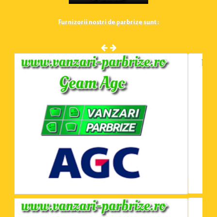
Furnizorii nostri de parbrize sunt :