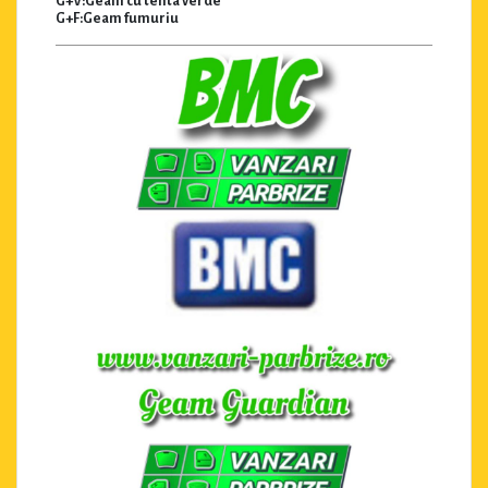
G+V:Geam cu tenta verde
G+F:Geam fumuriu