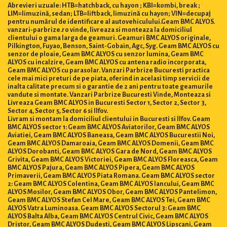
Abrevieri uzuale: HTB=hatchback, cu hayon ; KBI=kombi, break ;
LIM=limuzină, sedan; LTB=liftback, limuzină cu hayon; VIN=decupaj
pentru numărul de identificare al autovehiculului.Geam BMC ALYOS.
vanzari-parbrize.ro vinde, livreaza si monteaza la domiciliul
clientului o gama larga de geamuri. Geamuri BMC ALYOS originale,
Pilkington, Fuyao, Benson, Saint-Gobain, Agc, Syg. Geam BMC ALYOS cu
senzor de ploaie, Geam BMC ALYOS cu senzor lumina, Geam BMC
ALYOS cu incalzire, Geam BMC ALYOS cu antena radio incorporata,
Geam BMC ALYOS cu parasolar. Vanzari Parbrize Bucuresti practica
cele mai mici preturi de pe piata, oferind in acelasi timp servicii de
inalta calitate precum si o garantie de 2 ani pentru toate geamurile
vandute si montate. Vanzari Parbrize Bucuresti Vinde, Monteaza si
Livreaza Geam BMC ALYOS in Bucuresti Sector 1, Sector 2, Sector 3,
Sector 4, Sector 5, Sector 6 si Ilfov.
Livram si montam la domiciliul clientului in Bucuresti si Ilfov. Geam
BMC ALYOS sector 1: Geam BMC ALYOS Aviatorilor, Geam BMC ALYOS
Aviatiei, Geam BMC ALYOS Baneasa, Geam BMC ALYOS Bucurestii Noi,
Geam BMC ALYOS Damaroaia, Geam BMC ALYOS Domenii, Geam BMC
ALYOS Dorobanti, Geam BMC ALYOS Gara de Nord, Geam BMC ALYOS
Grivita, Geam BMC ALYOS Victoriei, Geam BMC ALYOS Floreasca, Geam
BMC ALYOS Pajura, Geam BMC ALYOS Pipera, Geam BMC ALYOS
Primaverii, Geam BMC ALYOS Piata Romana. Geam BMC ALYOS sector
2: Geam BMC ALYOS Colentina, Geam BMC ALYOS Iancului, Geam BMC
ALYOS Mosilor, Geam BMC ALYOS Obor, Geam BMC ALYOS Pantelimon,
Geam BMC ALYOS Stefan Cel Mare, Geam BMC ALYOS Tei, Geam BMC
ALYOS Vatra Luminoasa. Geam BMC ALYOS Sectorul 3: Geam BMC
ALYOS Balta Alba, Geam BMC ALYOS Centrul Civic, Geam BMC ALYOS
Dristor, Geam BMC ALYOS Dudesti, Geam BMC ALYOS Lipscani, Geam