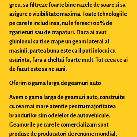
greu, sa filtreze foarte bine razele de soare si sa
asigure o vizibilitate maxima. Toate tehnologiile
pe care le includ insa, nu le feresc 100% de
zgarieturi sau de crapaturi. Daca ai avut
ghinionul sa ti se crape un geam lateral al
masinii, partea buna este ca il poti inlocui cu
usurinta, fara a cheltui foarte mult. Tot ceea ce ai
de facut este sa ne suni.
Oferim o gama larga de geamuri auto
Avem o gama larga de geamuri auto, construite
cu cea mai mare atentie pentru majoritatea
brandurilor sim odelelor de autovehicule.
Geamurile pe care le comercializam sunt
produse de producatori de renume mondial,