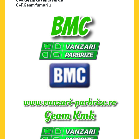
G+V:Geam cu tenta verde
G+F:Geam fumuriu