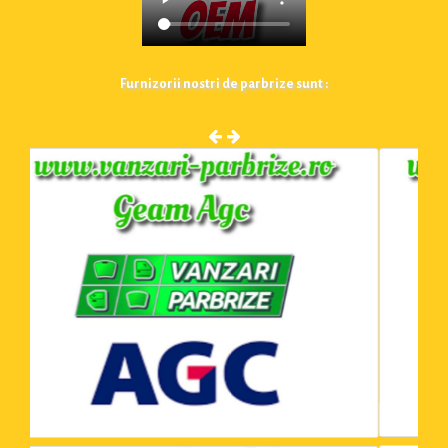
Furnizorii nostri de parbrize sunt :