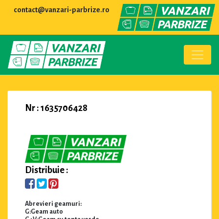
contact@vanzari-parbrize.ro
Nr : 1635706428
Distribuie :
Abrevieri geamuri:
G:Geam auto