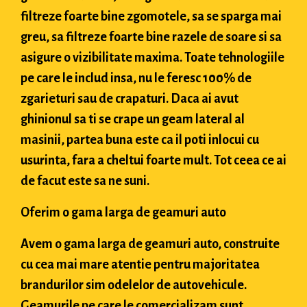
filtreze foarte bine zgomotele, sa se sparga mai
greu, sa filtreze foarte bine razele de soare si sa
asigure o vizibilitate maxima. Toate tehnologiile
pe care le includ insa, nu le feresc 100% de
zgarieturi sau de crapaturi. Daca ai avut
ghinionul sa ti se crape un geam lateral al
masinii, partea buna este ca il poti inlocui cu
usurinta, fara a cheltui foarte mult. Tot ceea ce ai
de facut este sa ne suni.
Oferim o gama larga de geamuri auto
Avem o gama larga de geamuri auto, construite
cu cea mai mare atentie pentru majoritatea
brandurilor sim odelelor de autovehicule.
Geamurile pe care le comercializam sunt