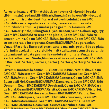
Abrevieri uzuale: HTB=hatchback, cu hayon ; KBI=kombi, break ;
LIM=limuzină, sedan; LTB=liftback, limuzină cu hayon; VIN=decupaj
pentru numărul de identificare al autovehiculului.Geam BMC
KARISMA. vanzari-parbrize.ro vinde, livreaza si monteaza la
domiciliul clientului o gama larga de geamuri. Geamuri BMC
KARISMA originale, Pilkington, Fuyao, Benson, Saint-Gobain, Agc, Syg.
Geam BMC KARISMA cu senzor de ploaie, Geam BMC KARISMA cu
senzor lumina, Geam BMC KARISMA cu incalzire, Geam BMC KARISMA
cu antena radio incorporata, Geam BMC KARISMA cu parasolar.
Vanzari Parbrize Bucuresti practica cele mai mici preturi de pe piata,
oferind in acelasi timp servicii de inalta calitate precum si o garantie
de 2 ani pentru toate geamurile vandute si montate. Vanzari
Parbrize Bucuresti Vinde, Monteaza si Livreaza Geam BMC KARISMA
in Bucuresti Sector 1, Sector 2, Sector 3, Sector 4, Sector 5, Sector 6 si
Ilfov.
Livram si montam la domiciliul clientului in Bucuresti si Ilfov. Geam
BMC KARISMA sector 1: Geam BMC KARISMA Aviatorilor, Geam BMC
KARISMA Aviatiei, Geam BMC KARISMA Baneasa, Geam BMC KARISMA
Bucurestii Noi, Geam BMC KARISMA Damaroaia, Geam BMC KARISMA
Domenii, Geam BMC KARISMA Dorobanti, Geam BMC KARISMA Gara
de Nord, Geam BMC KARISMA Grivita, Geam BMC KARISMA Victoriei,
Geam BMC KARISMA Floreasca, Geam BMC KARISMA Pajura, Geam
BMC KARISMA Pipera, Geam BMC KARISMA Primaverii, Geam BMC
KARISMA Piata Romana. Geam BMC KARISMA sector 2: Geam BMC
KARISMA Colentina, Geam BMC KARISMA Iancului, Geam BMC
KARISMA Mosilor, Geam BMC KARISMA Obor, Geam BMC KARISMA