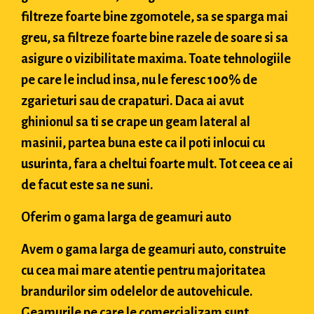
filtreze foarte bine zgomotele, sa se sparga mai
greu, sa filtreze foarte bine razele de soare si sa
asigure o vizibilitate maxima. Toate tehnologiile
pe care le includ insa, nu le feresc 100% de
zgarieturi sau de crapaturi. Daca ai avut
ghinionul sa ti se crape un geam lateral al
masinii, partea buna este ca il poti inlocui cu
usurinta, fara a cheltui foarte mult. Tot ceea ce ai
de facut este sa ne suni.
Oferim o gama larga de geamuri auto
Avem o gama larga de geamuri auto, construite
cu cea mai mare atentie pentru majoritatea
brandurilor sim odelelor de autovehicule.
Geamurile pe care le comercializam sunt