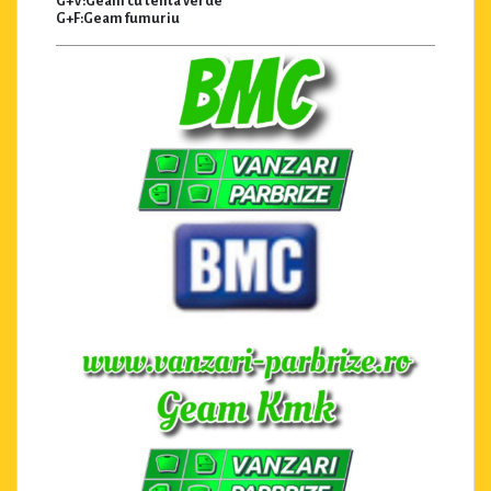
G+V:Geam cu tenta verde
G+F:Geam fumuriu