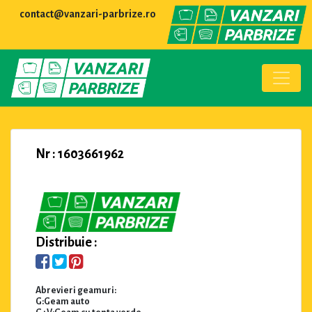
contact@vanzari-parbrize.ro
Nr : 1603661962
Distribuie :
Abrevieri geamuri:
G:Geam auto