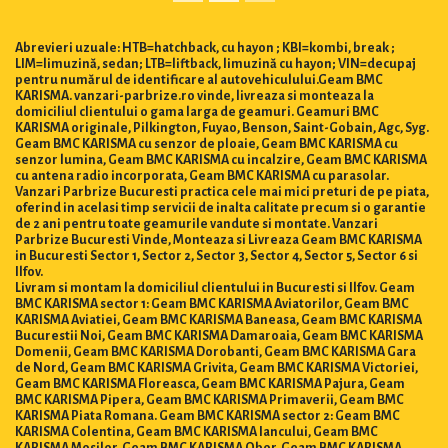
Abrevieri uzuale: HTB=hatchback, cu hayon ; KBI=kombi, break ;
LIM=limuzină, sedan; LTB=liftback, limuzină cu hayon; VIN=decupaj
pentru numărul de identificare al autovehiculului.Geam BMC
KARISMA. vanzari-parbrize.ro vinde, livreaza si monteaza la
domiciliul clientului o gama larga de geamuri. Geamuri BMC
KARISMA originale, Pilkington, Fuyao, Benson, Saint-Gobain, Agc, Syg.
Geam BMC KARISMA cu senzor de ploaie, Geam BMC KARISMA cu
senzor lumina, Geam BMC KARISMA cu incalzire, Geam BMC KARISMA
cu antena radio incorporata, Geam BMC KARISMA cu parasolar.
Vanzari Parbrize Bucuresti practica cele mai mici preturi de pe piata,
oferind in acelasi timp servicii de inalta calitate precum si o garantie
de 2 ani pentru toate geamurile vandute si montate. Vanzari
Parbrize Bucuresti Vinde, Monteaza si Livreaza Geam BMC KARISMA
in Bucuresti Sector 1, Sector 2, Sector 3, Sector 4, Sector 5, Sector 6 si
Ilfov.
Livram si montam la domiciliul clientului in Bucuresti si Ilfov. Geam
BMC KARISMA sector 1: Geam BMC KARISMA Aviatorilor, Geam BMC
KARISMA Aviatiei, Geam BMC KARISMA Baneasa, Geam BMC KARISMA
Bucurestii Noi, Geam BMC KARISMA Damaroaia, Geam BMC KARISMA
Domenii, Geam BMC KARISMA Dorobanti, Geam BMC KARISMA Gara
de Nord, Geam BMC KARISMA Grivita, Geam BMC KARISMA Victoriei,
Geam BMC KARISMA Floreasca, Geam BMC KARISMA Pajura, Geam
BMC KARISMA Pipera, Geam BMC KARISMA Primaverii, Geam BMC
KARISMA Piata Romana. Geam BMC KARISMA sector 2: Geam BMC
KARISMA Colentina, Geam BMC KARISMA Iancului, Geam BMC
KARISMA Mosilor, Geam BMC KARISMA Obor, Geam BMC KARISMA