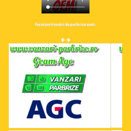
Furnizorii nostri de parbrize sunt :