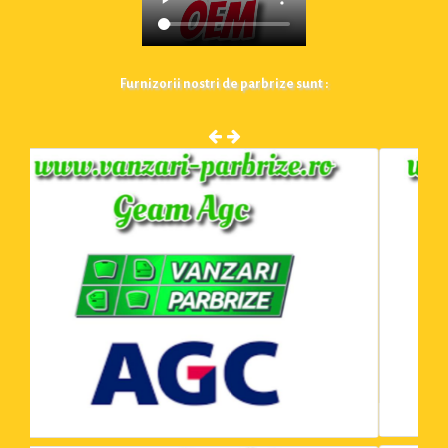
Furnizorii nostri de parbrize sunt :