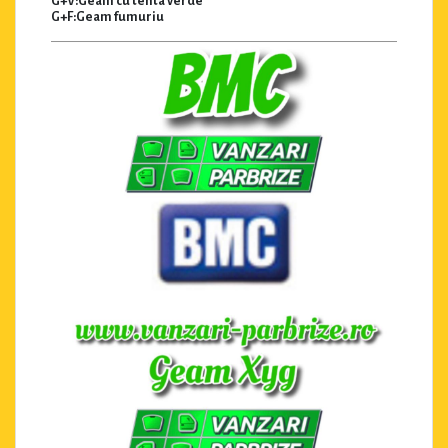
G+V:Geam cu tenta verde
G+F:Geam fumuriu