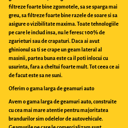
filtreze foarte bine zgomotele, sa se sparga mai
greu, sa filtreze foarte bine razele de soare si sa
asigure o vizibilitate maxima. Toate tehnologiile
pe care le includ insa, nu le feresc 100% de
zgarieturi sau de crapaturi. Daca ai avut
ghinionul sa ti se crape un geam lateral al
masinii, partea buna este ca il poti inlocui cu
usurinta, fara a cheltui foarte mult. Tot ceea ce ai
de facut este sa ne suni.
Oferim o gama larga de geamuri auto
Avem o gama larga de geamuri auto, construite
cu cea mai mare atentie pentru majoritatea
brandurilor sim odelelor de autovehicule.
Geamurile pe care le comercializam sunt