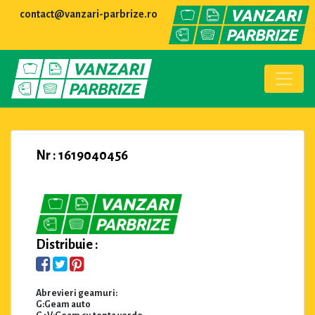
contact@vanzari-parbrize.ro
Nr : 1619040456
Distribuie :
Abrevieri geamuri:
G:Geam auto