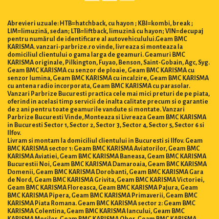
Abrevieri uzuale: HTB=hatchback, cu hayon ; KBI=kombi, break ;
LIM=limuzină, sedan; LTB=liftback, limuzină cu hayon; VIN=decupaj
pentru numărul de identificare al autovehiculului.Geam BMC
KARISMA. vanzari-parbrize.ro vinde, livreaza si monteaza la
domiciliul clientului o gama larga de geamuri. Geamuri BMC
KARISMA originale, Pilkington, Fuyao, Benson, Saint-Gobain, Agc, Syg.
Geam BMC KARISMA cu senzor de ploaie, Geam BMC KARISMA cu
senzor lumina, Geam BMC KARISMA cu incalzire, Geam BMC KARISMA
cu antena radio incorporata, Geam BMC KARISMA cu parasolar.
Vanzari Parbrize Bucuresti practica cele mai mici preturi de pe piata,
oferind in acelasi timp servicii de inalta calitate precum si o garantie
de 2 ani pentru toate geamurile vandute si montate. Vanzari
Parbrize Bucuresti Vinde, Monteaza si Livreaza Geam BMC KARISMA
in Bucuresti Sector 1, Sector 2, Sector 3, Sector 4, Sector 5, Sector 6 si
Ilfov.
Livram si montam la domiciliul clientului in Bucuresti si Ilfov. Geam
BMC KARISMA sector 1: Geam BMC KARISMA Aviatorilor, Geam BMC
KARISMA Aviatiei, Geam BMC KARISMA Baneasa, Geam BMC KARISMA
Bucurestii Noi, Geam BMC KARISMA Damaroaia, Geam BMC KARISMA
Domenii, Geam BMC KARISMA Dorobanti, Geam BMC KARISMA Gara
de Nord, Geam BMC KARISMA Grivita, Geam BMC KARISMA Victoriei,
Geam BMC KARISMA Floreasca, Geam BMC KARISMA Pajura, Geam
BMC KARISMA Pipera, Geam BMC KARISMA Primaverii, Geam BMC
KARISMA Piata Romana. Geam BMC KARISMA sector 2: Geam BMC
KARISMA Colentina, Geam BMC KARISMA Iancului, Geam BMC
KARISMA Mosilor, Geam BMC KARISMA Obor, Geam BMC KARISMA