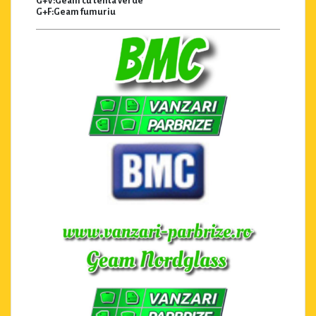
G+V:Geam cu tenta verde
G+F:Geam fumuriu