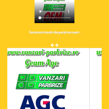
Furnizorii nostri de parbrize sunt :