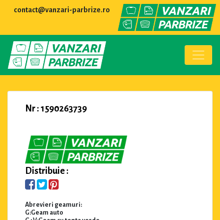
contact@vanzari-parbrize.ro
Nr : 1590263739
Distribuie :
Abrevieri geamuri:
G:Geam auto