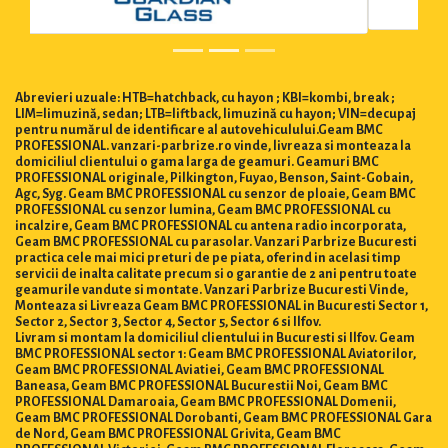
Abrevieri uzuale: HTB=hatchback, cu hayon ; KBI=kombi, break ;
LIM=limuzină, sedan; LTB=liftback, limuzină cu hayon; VIN=decupaj
pentru numărul de identificare al autovehiculului.Geam BMC
PROFESSIONAL. vanzari-parbrize.ro vinde, livreaza si monteaza la
domiciliul clientului o gama larga de geamuri. Geamuri BMC
PROFESSIONAL originale, Pilkington, Fuyao, Benson, Saint-Gobain,
Agc, Syg. Geam BMC PROFESSIONAL cu senzor de ploaie, Geam BMC
PROFESSIONAL cu senzor lumina, Geam BMC PROFESSIONAL cu
incalzire, Geam BMC PROFESSIONAL cu antena radio incorporata,
Geam BMC PROFESSIONAL cu parasolar. Vanzari Parbrize Bucuresti
practica cele mai mici preturi de pe piata, oferind in acelasi timp
servicii de inalta calitate precum si o garantie de 2 ani pentru toate
geamurile vandute si montate. Vanzari Parbrize Bucuresti Vinde,
Monteaza si Livreaza Geam BMC PROFESSIONAL in Bucuresti Sector 1,
Sector 2, Sector 3, Sector 4, Sector 5, Sector 6 si Ilfov.
Livram si montam la domiciliul clientului in Bucuresti si Ilfov. Geam
BMC PROFESSIONAL sector 1: Geam BMC PROFESSIONAL Aviatorilor,
Geam BMC PROFESSIONAL Aviatiei, Geam BMC PROFESSIONAL
Baneasa, Geam BMC PROFESSIONAL Bucurestii Noi, Geam BMC
PROFESSIONAL Damaroaia, Geam BMC PROFESSIONAL Domenii,
Geam BMC PROFESSIONAL Dorobanti, Geam BMC PROFESSIONAL Gara
de Nord, Geam BMC PROFESSIONAL Grivita, Geam BMC
PROFESSIONAL Victoriei, Geam BMC PROFESSIONAL Floreasca, Geam