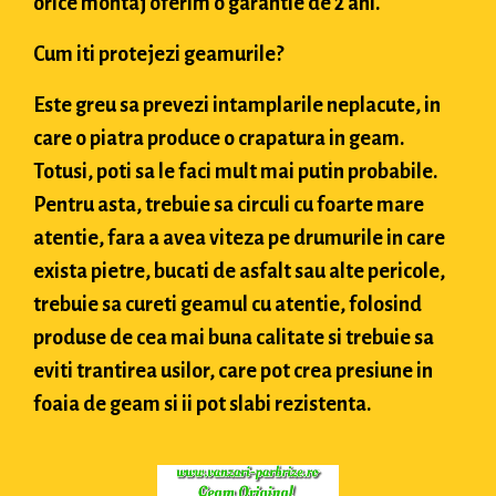
orice montaj oferim o garantie de 2 ani.
Cum iti protejezi geamurile?
Este greu sa prevezi intamplarile neplacute, in
care o piatra produce o crapatura in geam.
Totusi, poti sa le faci mult mai putin probabile.
Pentru asta, trebuie sa circuli cu foarte mare
atentie, fara a avea viteza pe drumurile in care
exista pietre, bucati de asfalt sau alte pericole,
trebuie sa cureti geamul cu atentie, folosind
produse de cea mai buna calitate si trebuie sa
eviti trantirea usilor, care pot crea presiune in
foaia de geam si ii pot slabi rezistenta.