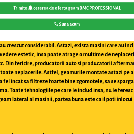
Trimite
cererea de oferta geam BMC PROFESSIONAL
Suna acum
u crescut considerabil. Astazi, exista masini care au inclu
 vedere estetic, insa poate atrage o multime de neplaceri
etc. Din fericire, producatorii auto si producatorii after
toate neplacerile. Astfel, geamurile montate astazi pe a
 fel incat sa filtreze foarte bine zgomotele, sa se sparga
ima. Toate tehnologiile pe care le includ insa, nu le feres
eam lateral al masinii, partea buna este ca il poti inlocui 