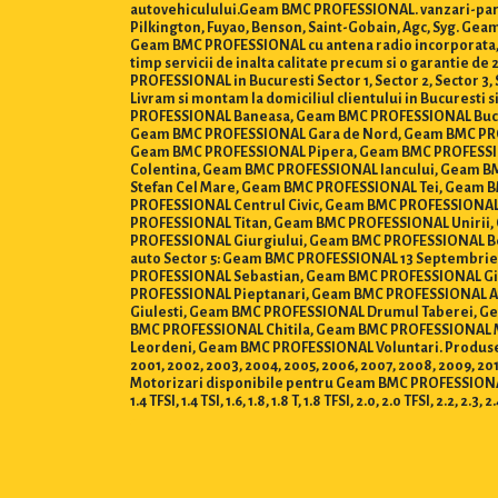
autovehiculului.Geam BMC PROFESSIONAL. vanzari-parbr
Pilkington, Fuyao, Benson, Saint-Gobain, Agc, Syg. 
Geam BMC PROFESSIONAL cu antena radio incorporata, Ge
timp servicii de inalta calitate precum si o garantie 
PROFESSIONAL in Bucuresti Sector 1, Sector 2, Sector 3, Sec
Livram si montam la domiciliul clientului in Bucures
PROFESSIONAL Baneasa, Geam BMC PROFESSIONAL Buc
Geam BMC PROFESSIONAL Gara de Nord, Geam BMC PRO
Geam BMC PROFESSIONAL Pipera, Geam BMC PROFESSIO
Colentina, Geam BMC PROFESSIONAL Iancului, Geam 
Stefan Cel Mare, Geam BMC PROFESSIONAL Tei, Geam 
PROFESSIONAL Centrul Civic, Geam BMC PROFESSIONA
PROFESSIONAL Titan, Geam BMC PROFESSIONAL Unirii
PROFESSIONAL Giurgiului, Geam BMC PROFESSIONAL Be
auto Sector 5: Geam BMC PROFESSIONAL 13 Septembri
PROFESSIONAL Sebastian, Geam BMC PROFESSIONAL Gi
PROFESSIONAL Pieptanari, Geam BMC PROFESSIONAL A
Giulesti, Geam BMC PROFESSIONAL Drumul Taberei, G
BMC PROFESSIONAL Chitila, Geam BMC PROFESSIONAL
Leordeni, Geam BMC PROFESSIONAL Voluntari. Produse dispon
2001, 2002, 2003, 2004, 2005, 2006, 2007, 2008, 2009, 2010,
Motorizari disponibile pentru Geam BMC PROFESSIONAL : 0.8, 1.0,
1.4 TFSI, 1.4 TSI, 1.6, 1.8, 1.8 T, 1.8 TFSI, 2.0, 2.0 TFSI, 2.2, 2.3, 2