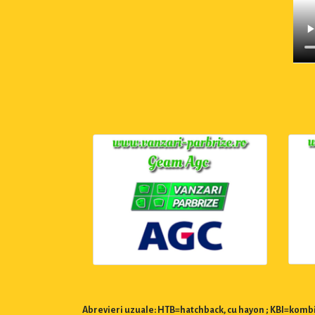
Abrevieri uzuale: HTB=hatchback, cu hayon ; KBI=kombi,