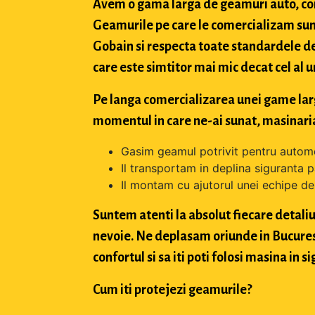
Avem o gama larga de geamuri auto, con
Geamurile pe care le comercializam sun
Gobain si respecta toate standardele de
care este simtitor mai mic decat cel al u
Pe langa comercializarea unei game largi 
momentul in care ne-ai sunat, masinaria
Gasim geamul potrivit pentru automo
Il transportam in deplina siguranta p
Il montam cu ajutorul unei echipe de 
Suntem atenti la absolut fiecare detaliu 
nevoie. Ne deplasam oriunde in Bucuresti,
confortul si sa iti poti folosi masina in
Cum iti protejezi geamurile?