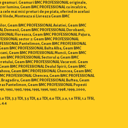
a de geamuri. Geamuri BMC PROFESSIONAL originale,
nzor lumina, Geam BMC PROFESSIONAL cu incalzire,
le mai mici preturi de pe piata, oferind in acelasi
esti Vinde, Monteaza si Livreaza Geam BMC
torilor, Geam BMC PROFESSIONAL Aviatiei, Geam BMC
AL Domenii, Geam BMC PROFESSIONAL Dorobanti,
SIONAL Floreasca, Geam BMC PROFESSIONAL Pajura,
FESSIONAL sector 2: Geam BMC PROFESSIONAL
OFESSIONAL Pantelimon, Geam BMC PROFESSIONAL
 Geam BMC PROFESSIONAL Balta Alba, Geam BMC
scani, Geam BMC PROFESSIONAL Muncii, Geam BMC
eam BMC PROFESSIONAL Sectorul 4: Geam BMC
retului, Geam BMC PROFESSIONAL Vacaresti. Geam
Geam BMC PROFESSIONAL Dealul Spirii, Geam BMC
Rahova, Geam BMC PROFESSIONAL Ghencea, Geam BMC
m BMC PROFESSIONAL Ghencea, Geam BMC PROFESSIONAL
AL Bragadiru, Geam BMC PROFESSIONAL Buftea, Geam
ras Pantelimon, Geam BMC PROFESSIONAL Popesti
1992, 1993, 1994, 1995, 1996, 1997, 1998, 1999, 2000,
DI, 3.3 TDI, 3.5 TDI, 4.2 TDI, 6.0 TDI, 2.0, 1.0 TFSI, 1.2 TFSI,
I, 4.4