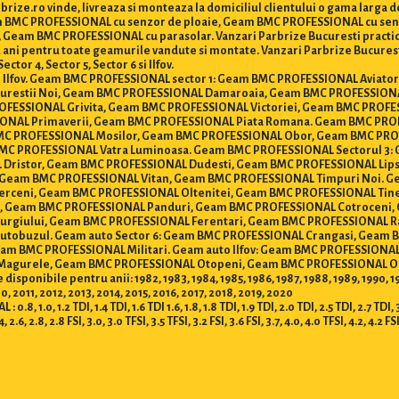
ize.ro vinde, livreaza si monteaza la domiciliul clientului o gama larg
Geam BMC PROFESSIONAL cu senzor de ploaie, Geam BMC PROFESSIONAL cu se
am BMC PROFESSIONAL cu parasolar. Vanzari Parbrize Bucuresti practica ce
de 2 ani pentru toate geamurile vandute si montate. Vanzari Parbrize Bucur
tor 4, Sector 5, Sector 6 si Ilfov.
ti si Ilfov. Geam BMC PROFESSIONAL sector 1: Geam BMC PROFESSIONAL Avia
urestii Noi, Geam BMC PROFESSIONAL Damaroaia, Geam BMC PROFESSION
FESSIONAL Grivita, Geam BMC PROFESSIONAL Victoriei, Geam BMC PROFES
NAL Primaverii, Geam BMC PROFESSIONAL Piata Romana. Geam BMC PRO
BMC PROFESSIONAL Mosilor, Geam BMC PROFESSIONAL Obor, Geam BMC PR
BMC PROFESSIONAL Vatra Luminoasa. Geam BMC PROFESSIONAL Sectorul 3:
L Dristor, Geam BMC PROFESSIONAL Dudesti, Geam BMC PROFESSIONAL Lip
, Geam BMC PROFESSIONAL Vitan, Geam BMC PROFESSIONAL Timpuri Noi. G
rceni, Geam BMC PROFESSIONAL Oltenitei, Geam BMC PROFESSIONAL Tine
e, Geam BMC PROFESSIONAL Panduri, Geam BMC PROFESSIONAL Cotroceni, 
urgiului, Geam BMC PROFESSIONAL Ferentari, Geam BMC PROFESSIONAL 
utobuzul. Geam auto Sector 6: Geam BMC PROFESSIONAL Crangasi, Gea
eam BMC PROFESSIONAL Militari. Geam auto Ilfov: Geam BMC PROFESSION
 Magurele, Geam BMC PROFESSIONAL Otopeni, Geam BMC PROFESSIONAL O
ibile pentru anii: 1982, 1983, 1984, 1985, 1986, 1987, 1988, 1989, 1990, 1991, 
 2011, 2012, 2013, 2014, 2015, 2016, 2017, 2018, 2019, 2020
 1.2 TDI, 1.4 TDI, 1.6 TDI 1.6, 1.8, 1.8 TDI, 1.9 TDI, 2.0 TDI, 2.5 TDI, 2.7 TDI, 3.0 T
.4, 2.6, 2.8, 2.8 FSI, 3.0, 3.0 TFSI, 3.5 TFSI, 3.2 FSI, 3.6 FSI, 3.7, 4.0, 4.0 TFSI, 4.2, 4.2 FS