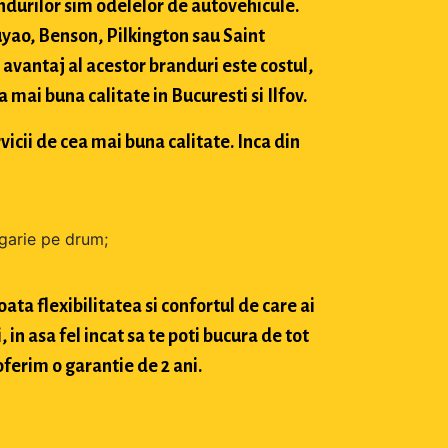
durilor sim odelelor de autovehicule.
ao, Benson, Pilkington sau Saint
avantaj al acestor branduri este costul,
mai buna calitate in Bucuresti si Ilfov.
vicii de cea mai buna calitate. Inca din
zgarie pe drum;
ta flexibilitatea si confortul de care ai
in asa fel incat sa te poti bucura de tot
oferim o garantie de 2 ani.