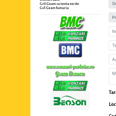
G+V:Geam cu tenta verde
G+F:Geam fumuriu
Tar
Loc