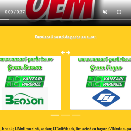
Furnizorii nostri de parbrize sunt :
 break ; LIM=limuzină, sedan; LTB=liftback, limuzină cu hayon; VIN=decupa