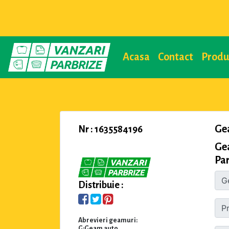
Acasa
Contact
Prod
Ge
Nr : 1635584196
Ge
Par
Distribuie :
Abrevieri geamuri:
G:Geam auto