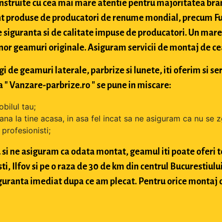
struite cu cea mai mare atentie pentru majoritatea bran
t produse de producatori de renume mondial, precum Fuy
 siguranta si de calitate impuse de producatori. Un mare 
nor geamuri originale. Asiguram servicii de montaj de cea 
de geamuri laterale, parbrize si lunete, iti oferim si ser
 " Vanzare-parbrize.ro " se pune in miscare:
bilul tau;
ana la tine acasa, in asa fel incat sa ne asiguram ca nu se 
profesionisti;
si ne asiguram ca odata montat, geamul iti poate oferi toa
 Ilfov si pe o raza de 30 de km din centrul Bucurestiului, 
 siguranta imediat dupa ce am plecat. Pentru orice montaj 