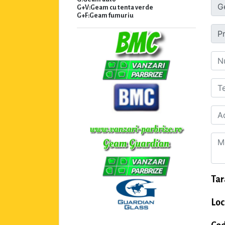
G+V:Geam cu tenta verde
G+F:Geam fumuriu
Tar
Loc