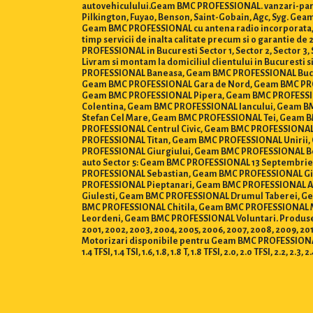
autovehiculului.Geam BMC PROFESSIONAL. vanzari-parbr
Pilkington, Fuyao, Benson, Saint-Gobain, Agc, Syg. 
Geam BMC PROFESSIONAL cu antena radio incorporata, Ge
timp servicii de inalta calitate precum si o garantie 
PROFESSIONAL in Bucuresti Sector 1, Sector 2, Sector 3, Sec
Livram si montam la domiciliul clientului in Bucures
PROFESSIONAL Baneasa, Geam BMC PROFESSIONAL Buc
Geam BMC PROFESSIONAL Gara de Nord, Geam BMC PRO
Geam BMC PROFESSIONAL Pipera, Geam BMC PROFESSIO
Colentina, Geam BMC PROFESSIONAL Iancului, Geam 
Stefan Cel Mare, Geam BMC PROFESSIONAL Tei, Geam 
PROFESSIONAL Centrul Civic, Geam BMC PROFESSIONA
PROFESSIONAL Titan, Geam BMC PROFESSIONAL Unirii
PROFESSIONAL Giurgiului, Geam BMC PROFESSIONAL Be
auto Sector 5: Geam BMC PROFESSIONAL 13 Septembri
PROFESSIONAL Sebastian, Geam BMC PROFESSIONAL Gi
PROFESSIONAL Pieptanari, Geam BMC PROFESSIONAL A
Giulesti, Geam BMC PROFESSIONAL Drumul Taberei, G
BMC PROFESSIONAL Chitila, Geam BMC PROFESSIONAL
Leordeni, Geam BMC PROFESSIONAL Voluntari. Produse dispon
2001, 2002, 2003, 2004, 2005, 2006, 2007, 2008, 2009, 2010,
Motorizari disponibile pentru Geam BMC PROFESSIONAL : 0.8, 1.0,
1.4 TFSI, 1.4 TSI, 1.6, 1.8, 1.8 T, 1.8 TFSI, 2.0, 2.0 TFSI, 2.2, 2.3, 2