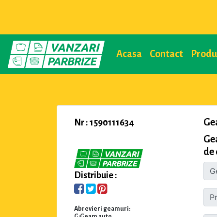
Acasa
Contact
Prod
Ge
Nr : 1590111634
Ge
de 
Distribuie :
Abrevieri geamuri:
G:Geam auto