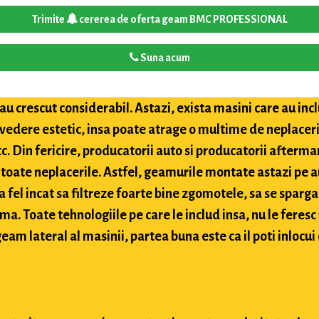
Trimite
cererea de oferta geam BMC PROFESSIONAL
Suna acum
u crescut considerabil. Astazi, exista masini care au inclu
 vedere estetic, insa poate atrage o multime de neplaceri
etc. Din fericire, producatorii auto si producatorii after
toate neplacerile. Astfel, geamurile montate astazi pe a
 fel incat sa filtreze foarte bine zgomotele, sa se sparga
ima. Toate tehnologiile pe care le includ insa, nu le feres
eam lateral al masinii, partea buna este ca il poti inlocui 