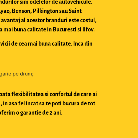
durilor sim odelelor de autovehicule.
ao, Benson, Pilkington sau Saint
avantaj al acestor branduri este costul,
mai buna calitate in Bucuresti si Ilfov.
vicii de cea mai buna calitate. Inca din
zgarie pe drum;
ta flexibilitatea si confortul de care ai
in asa fel incat sa te poti bucura de tot
oferim o garantie de 2 ani.