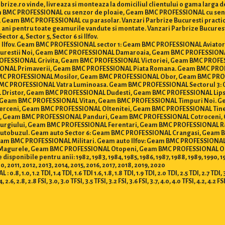
ize.ro vinde, livreaza si monteaza la domiciliul clientului o gama larg
Geam BMC PROFESSIONAL cu senzor de ploaie, Geam BMC PROFESSIONAL cu se
am BMC PROFESSIONAL cu parasolar. Vanzari Parbrize Bucuresti practica ce
de 2 ani pentru toate geamurile vandute si montate. Vanzari Parbrize Bucur
tor 4, Sector 5, Sector 6 si Ilfov.
ti si Ilfov. Geam BMC PROFESSIONAL sector 1: Geam BMC PROFESSIONAL Avia
urestii Noi, Geam BMC PROFESSIONAL Damaroaia, Geam BMC PROFESSION
FESSIONAL Grivita, Geam BMC PROFESSIONAL Victoriei, Geam BMC PROFES
NAL Primaverii, Geam BMC PROFESSIONAL Piata Romana. Geam BMC PRO
BMC PROFESSIONAL Mosilor, Geam BMC PROFESSIONAL Obor, Geam BMC PR
BMC PROFESSIONAL Vatra Luminoasa. Geam BMC PROFESSIONAL Sectorul 3:
L Dristor, Geam BMC PROFESSIONAL Dudesti, Geam BMC PROFESSIONAL Lip
, Geam BMC PROFESSIONAL Vitan, Geam BMC PROFESSIONAL Timpuri Noi. G
rceni, Geam BMC PROFESSIONAL Oltenitei, Geam BMC PROFESSIONAL Tine
e, Geam BMC PROFESSIONAL Panduri, Geam BMC PROFESSIONAL Cotroceni, 
urgiului, Geam BMC PROFESSIONAL Ferentari, Geam BMC PROFESSIONAL 
utobuzul. Geam auto Sector 6: Geam BMC PROFESSIONAL Crangasi, Gea
eam BMC PROFESSIONAL Militari. Geam auto Ilfov: Geam BMC PROFESSION
 Magurele, Geam BMC PROFESSIONAL Otopeni, Geam BMC PROFESSIONAL O
ibile pentru anii: 1982, 1983, 1984, 1985, 1986, 1987, 1988, 1989, 1990, 1991, 
 2011, 2012, 2013, 2014, 2015, 2016, 2017, 2018, 2019, 2020
 1.2 TDI, 1.4 TDI, 1.6 TDI 1.6, 1.8, 1.8 TDI, 1.9 TDI, 2.0 TDI, 2.5 TDI, 2.7 TDI, 3.0 T
.4, 2.6, 2.8, 2.8 FSI, 3.0, 3.0 TFSI, 3.5 TFSI, 3.2 FSI, 3.6 FSI, 3.7, 4.0, 4.0 TFSI, 4.2, 4.2 FS