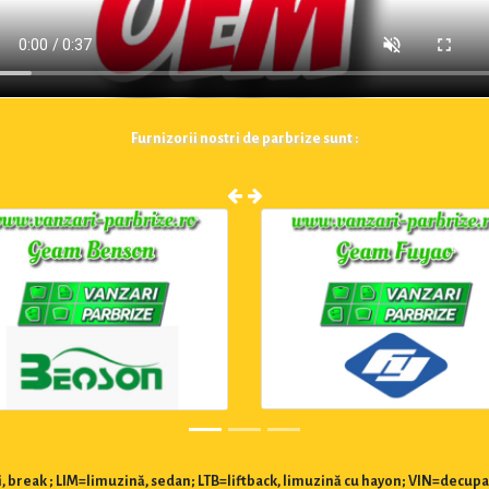
Furnizorii nostri de parbrize sunt :
 break ; LIM=limuzină, sedan; LTB=liftback, limuzină cu hayon; VIN=decupa