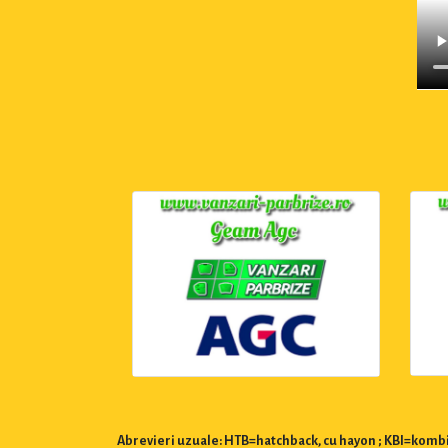
Abrevieri uzuale: HTB=hatchback, cu hayon ; KBI=kombi,