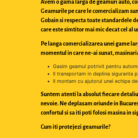
Avem o gama larga de geamuri auto, con
Geamurile pe care le comercializam sun
Gobain si respecta toate standardele de
care este simtitor mai mic decat cel al u
Pe langa comercializarea unei game largi 
momentul in care ne-ai sunat, masinaria
Gasim geamul potrivit pentru automo
Il transportam in deplina siguranta p
Il montam cu ajutorul unei echipe de 
Suntem atenti la absolut fiecare detaliu 
nevoie. Ne deplasam oriunde in Bucuresti,
confortul si sa iti poti folosi masina in
Cum iti protejezi geamurile?