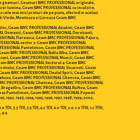
a de geamuri. Geamuri BMC PROFESSIONAL originale,
nzor lumina, Geam BMC PROFESSIONAL cu incalzire,
le mai mici preturi de pe piata, oferind in acelasi
esti Vinde, Monteaza si Livreaza Geam BMC
torilor, Geam BMC PROFESSIONAL Aviatiei, Geam BMC
AL Domenii, Geam BMC PROFESSIONAL Dorobanti,
SIONAL Floreasca, Geam BMC PROFESSIONAL Pajura,
FESSIONAL sector 2: Geam BMC PROFESSIONAL
OFESSIONAL Pantelimon, Geam BMC PROFESSIONAL
 Geam BMC PROFESSIONAL Balta Alba, Geam BMC
scani, Geam BMC PROFESSIONAL Muncii, Geam BMC
eam BMC PROFESSIONAL Sectorul 4: Geam BMC
retului, Geam BMC PROFESSIONAL Vacaresti. Geam
Geam BMC PROFESSIONAL Dealul Spirii, Geam BMC
Rahova, Geam BMC PROFESSIONAL Ghencea, Geam BMC
m BMC PROFESSIONAL Ghencea, Geam BMC PROFESSIONAL
AL Bragadiru, Geam BMC PROFESSIONAL Buftea, Geam
ras Pantelimon, Geam BMC PROFESSIONAL Popesti
1992, 1993, 1994, 1995, 1996, 1997, 1998, 1999, 2000,
DI, 3.3 TDI, 3.5 TDI, 4.2 TDI, 6.0 TDI, 2.0, 1.0 TFSI, 1.2 TFSI,
I, 4.4