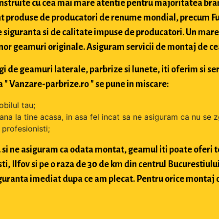
struite cu cea mai mare atentie pentru majoritatea bran
t produse de producatori de renume mondial, precum Fuy
 siguranta si de calitate impuse de producatori. Un mare 
nor geamuri originale. Asiguram servicii de montaj de cea 
de geamuri laterale, parbrize si lunete, iti oferim si ser
 " Vanzare-parbrize.ro " se pune in miscare:
bilul tau;
ana la tine acasa, in asa fel incat sa ne asiguram ca nu se 
profesionisti;
si ne asiguram ca odata montat, geamul iti poate oferi toa
 Ilfov si pe o raza de 30 de km din centrul Bucurestiului, 
 siguranta imediat dupa ce am plecat. Pentru orice montaj 