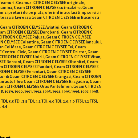
e geamuri. Geamuri CITROEN C ELYSEE originale,
 lumina, Geam CITROEN C ELYSEE cu incalzire, Geam
i preturi de pe piata, oferind in acelasi timp servicii
nteaza si Livreaza Geam CITROEN C ELYSEE in Bucuresti
or, Geam CITROEN C ELYSEE Aviatiei, Geam CITROEN C
eam CITROEN C ELYSEE Dorobanti, Geam CITROEN C
 CITROEN C ELYSEE Pajura, Geam CITROEN C ELYSEE
 C ELYSEE Colentina, Geam CITROEN C ELYSEE Iancului,
n Cel Mare, Geam CITROEN C ELYSEE Tei, Geam
 Centrul Civic, Geam CITROEN C ELYSEE Dristor, Geam
ITROEN C ELYSEE Unirii, Geam CITROEN C ELYSEE Vitan,
SEE Berceni, Geam CITROEN C ELYSEE Oltenitei, Geam
eam CITROEN C ELYSEE Panduri, Geam CITROEN C ELYSEE
TROEN C ELYSEE Ferentari, Geam CITROEN C ELYSEE
tor 6: Geam CITROEN C ELYSEE Crangasi, Geam CITROEN
am auto Ilfov: Geam CITROEN C ELYSEE Bragadiru, Geam
Geam CITROEN C ELYSEE Oras Pantelimon, Geam CITROEN
89, 1990, 1991, 1992, 1993, 1994, 1995, 1996, 1997, 1998,
I, 3.3 TDI, 3.5 TDI, 4.2 TDI, 6.0 TDI, 2.0, 1.0 TFSI, 1.2 TFSI,
I, 4.4