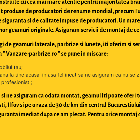
struite cu cea mai mare atentie pentru majoritatea bran
t produse de producatori de renume mondial, precum Fuy
 siguranta si de calitate impuse de producatori. Un mare 
nor geamuri originale. Asiguram servicii de montaj de cea 
de geamuri laterale, parbrize si lunete, iti oferim si ser
 " Vanzare-parbrize.ro " se pune in miscare:
bilul tau;
ana la tine acasa, in asa fel incat sa ne asiguram ca nu se 
profesionisti;
si ne asiguram ca odata montat, geamul iti poate oferi toa
 Ilfov si pe o raza de 30 de km din centrul Bucurestiului, 
 siguranta imediat dupa ce am plecat. Pentru orice montaj 