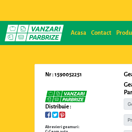
Acasa
Contact
Prod
Ge
Nr : 1590052251
Ge
Par
Distribuie :
Abrevieri geamuri:
G:Geam auto