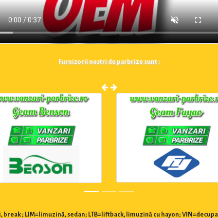
Furnizorii nostri de parbrize sunt :
 break ; LIM=limuzină, sedan; LTB=liftback, limuzină cu hayon; VIN=decupa