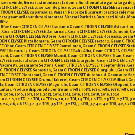
ze.ro vinde, livreaza si monteaza la domiciliul clientului o gama larga d
am CITROEN C ELYSEE cu senzor de ploaie, Geam CITROEN C ELYSEE cu senzor
OEN C ELYSEE cu parasolar. Vanzari Parbrize Bucuresti practica cele mai mic
u toate geamurile vandute si montate. Vanzari Parbrize Bucuresti Vinde, Mo
Ilfov.
 si Ilfov. Geam CITROEN C ELYSEE sector 1: Geam CITROEN C ELYSEE Aviatoril
oi, Geam CITROEN C ELYSEE Damaroaia, Geam CITROEN C ELYSEE Domenii, G
Geam CITROEN C ELYSEE Victoriei, Geam CITROEN C ELYSEE Floreasca, Geam
OEN C ELYSEE Piata Romana. Geam CITROEN C ELYSEE sector 2: Geam CITROEN
EE Obor, Geam CITROEN C ELYSEE Pantelimon, Geam CITROEN C ELYSEE Stefa
SEE Sectorul 3: Geam CITROEN C ELYSEE Balta Alba, Geam CITROEN C ELYSEE
cani, Geam CITROEN C ELYSEE Muncii, Geam CITROEN C ELYSEE Titan, Geam C
LYSEE Sectorul 4: Geam CITROEN C ELYSEE Giurgiului, Geam CITROEN C ELY
 Vacaresti. Geam auto Sector 5: Geam CITROEN C ELYSEE 13 Septembrie, G
 CITROEN C ELYSEE Sebastian, Geam CITROEN C ELYSEE Giurgiului, Geam CI
N C ELYSEE Pieptanari, Geam CITROEN C ELYSEE Autobuzul. Geam auto Sec
am CITROEN C ELYSEE Drumul Taberei, Geam CITROEN C ELYSEE Militari. Ge
tila, Geam CITROEN C ELYSEE Magurele, Geam CITROEN C ELYSEE Otopeni, 
. Produse disponibile pentru anii: 1982, 1983, 1984, 1985, 1986, 1987, 1988, 19
 2009, 2010, 2011, 2012, 2013, 2014, 2015, 2016, 2017, 2018, 2019, 2020
1.2 TDI, 1.4 TDI, 1.6 TDI 1.6, 1.8, 1.8 TDI, 1.9 TDI, 2.0 TDI, 2.5 TDI, 2.7 TDI, 3.0 TD
.4, 2.6, 2.8, 2.8 FSI, 3.0, 3.0 TFSI, 3.5 TFSI, 3.2 FSI, 3.6 FSI, 3.7, 4.0, 4.0 TFSI, 4.2, 4.2 FS