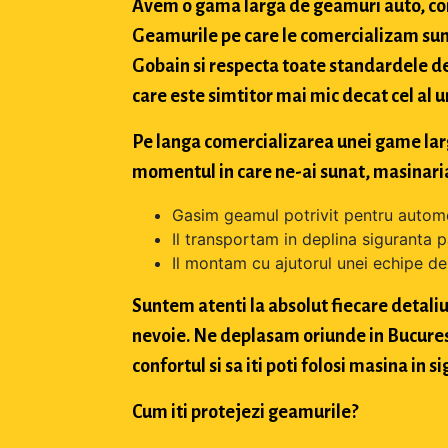
Avem o gama larga de geamuri auto, con
Geamurile pe care le comercializam sun
Gobain si respecta toate standardele de
care este simtitor mai mic decat cel al u
Pe langa comercializarea unei game largi 
momentul in care ne-ai sunat, masinaria
Gasim geamul potrivit pentru automo
Il transportam in deplina siguranta p
Il montam cu ajutorul unei echipe de 
Suntem atenti la absolut fiecare detaliu 
nevoie. Ne deplasam oriunde in Bucuresti,
confortul si sa iti poti folosi masina in
Cum iti protejezi geamurile?