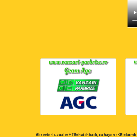
Abrevieri uzuale: HTB=hatchback, cu hayon ; KBI=kombi,