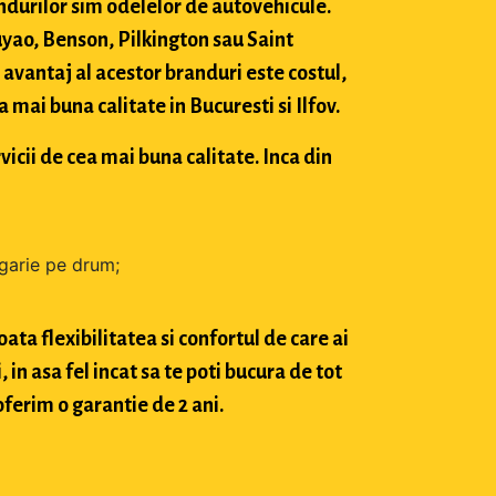
durilor sim odelelor de autovehicule.
ao, Benson, Pilkington sau Saint
avantaj al acestor branduri este costul,
mai buna calitate in Bucuresti si Ilfov.
vicii de cea mai buna calitate. Inca din
zgarie pe drum;
ta flexibilitatea si confortul de care ai
in asa fel incat sa te poti bucura de tot
oferim o garantie de 2 ani.