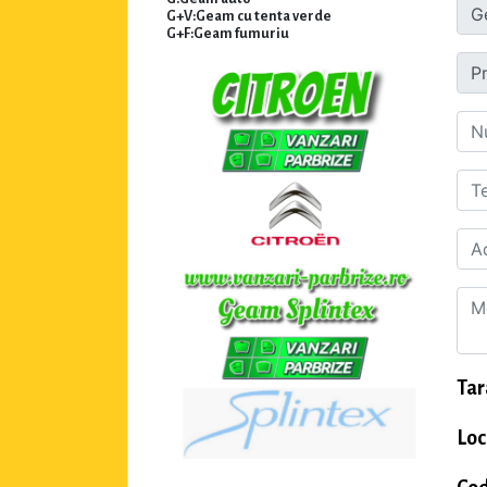
G+V:Geam cu tenta verde
G+F:Geam fumuriu
Tar
Loc