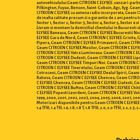
autovehiculului.Geam CITROEN C ELYSEE. vanzari-parbri
Pilkington, Fuyao, Benson, Saint-Gobain, Agc, Syg. Ge
CITROEN C ELYSEE cu antena radio incorporata, Geam CITR
de inalta calitate precum si o garantie de 2 ani pentr
Sector 1, Sector 2, Sector 3, Sector 4, Sector 5, Sector 6 si 
Livram si montam la domiciliul clientului in Bucuresti
ELYSEE Baneasa, Geam CITROEN C ELYSEE Bucurestii N
ELYSEE Gara de Nord, Geam CITROEN C ELYSEE Grivita, 
Pipera, Geam CITROEN C ELYSEE Primaverii, Geam CITR
Geam CITROEN C ELYSEE Mosilor, Geam CITROEN C ELYS
CITROEN C ELYSEE Vatra Luminoasa. Geam CITROEN C ELY
CITROEN C ELYSEE Dudesti, Geam CITROEN C ELYSEE Lips
Geam CITROEN C ELYSEE Timpuri Noi. Geam CITROEN C E
CITROEN C ELYSEE Tineretului, Geam CITROEN C ELYSEE
Cotroceni, Geam CITROEN C ELYSEE Dealul Spirii, Geam
Rahova, Geam CITROEN C ELYSEE Ghencea, Geam CITROE
C ELYSEE Ghencea, Geam CITROEN C ELYSEE Giulesti, Ge
CITROEN C ELYSEE Buftea, Geam CITROEN C ELYSEE Chi
C ELYSEE Popesti Leordeni, Geam CITROEN C ELYSEE Voluntari
1999, 2000, 2001, 2002, 2003, 2004, 2005, 2006, 2007, 2008,
Motorizari disponibile pentru Geam CITROEN C ELYSEE : 0.8, 1.0, 
1.4 TFSI, 1.4 TSI, 1.6, 1.8, 1.8 T, 1.8 TFSI, 2.0, 2.0 TFSI, 2.2, 2.3, 2