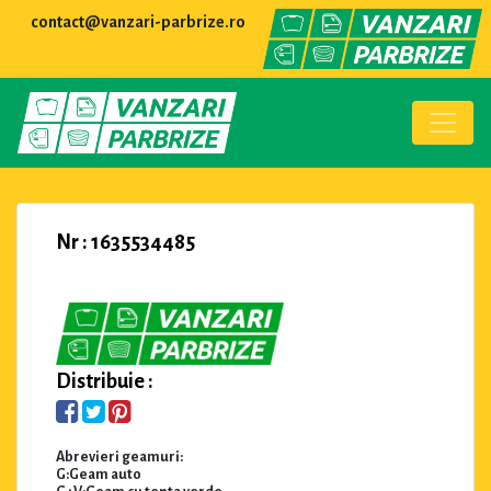
contact@vanzari-parbrize.ro
Nr : 1635534485
Distribuie :
Abrevieri geamuri:
G:Geam auto