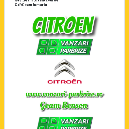
G+V:Geam cu tenta verde
G+F:Geam fumuriu