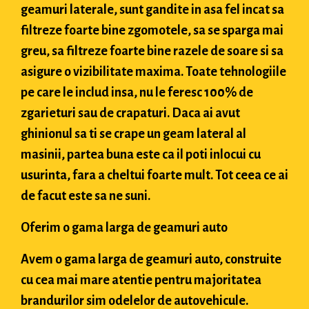
geamuri laterale, sunt gandite in asa fel incat sa
filtreze foarte bine zgomotele, sa se sparga mai
greu, sa filtreze foarte bine razele de soare si sa
asigure o vizibilitate maxima. Toate tehnologiile
pe care le includ insa, nu le feresc 100% de
zgarieturi sau de crapaturi. Daca ai avut
ghinionul sa ti se crape un geam lateral al
masinii, partea buna este ca il poti inlocui cu
usurinta, fara a cheltui foarte mult. Tot ceea ce ai
de facut este sa ne suni.
Oferim o gama larga de geamuri auto
Avem o gama larga de geamuri auto, construite
cu cea mai mare atentie pentru majoritatea
brandurilor sim odelelor de autovehicule.