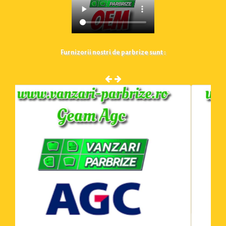
Furnizorii nostri de parbrize sunt :