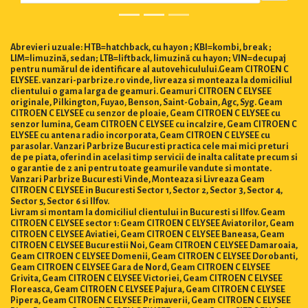
Abrevieri uzuale: HTB=hatchback, cu hayon ; KBI=kombi, break ;
LIM=limuzină, sedan; LTB=liftback, limuzină cu hayon; VIN=decupaj
pentru numărul de identificare al autovehiculului.Geam CITROEN C
ELYSEE. vanzari-parbrize.ro vinde, livreaza si monteaza la domiciliul
clientului o gama larga de geamuri. Geamuri CITROEN C ELYSEE
originale, Pilkington, Fuyao, Benson, Saint-Gobain, Agc, Syg. Geam
CITROEN C ELYSEE cu senzor de ploaie, Geam CITROEN C ELYSEE cu
senzor lumina, Geam CITROEN C ELYSEE cu incalzire, Geam CITROEN C
ELYSEE cu antena radio incorporata, Geam CITROEN C ELYSEE cu
parasolar. Vanzari Parbrize Bucuresti practica cele mai mici preturi
de pe piata, oferind in acelasi timp servicii de inalta calitate precum si
o garantie de 2 ani pentru toate geamurile vandute si montate.
Vanzari Parbrize Bucuresti Vinde, Monteaza si Livreaza Geam
CITROEN C ELYSEE in Bucuresti Sector 1, Sector 2, Sector 3, Sector 4,
Sector 5, Sector 6 si Ilfov.
Livram si montam la domiciliul clientului in Bucuresti si Ilfov. Geam
CITROEN C ELYSEE sector 1: Geam CITROEN C ELYSEE Aviatorilor, Geam
CITROEN C ELYSEE Aviatiei, Geam CITROEN C ELYSEE Baneasa, Geam
CITROEN C ELYSEE Bucurestii Noi, Geam CITROEN C ELYSEE Damaroaia,
Geam CITROEN C ELYSEE Domenii, Geam CITROEN C ELYSEE Dorobanti,
Geam CITROEN C ELYSEE Gara de Nord, Geam CITROEN C ELYSEE
Grivita, Geam CITROEN C ELYSEE Victoriei, Geam CITROEN C ELYSEE
Floreasca, Geam CITROEN C ELYSEE Pajura, Geam CITROEN C ELYSEE
Pipera, Geam CITROEN C ELYSEE Primaverii, Geam CITROEN C ELYSEE