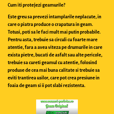
Cum iti protejezi geamurile?
Este greu sa prevezi intamplarile neplacute, in
care o piatra produce o crapatura in geam.
Totusi, poti sa le faci mult mai putin probabile.
Pentru asta, trebuie sa circuli cu foarte mare
atentie, fara a avea viteza pe drumurile in care
exista pietre, bucati de asfalt sau alte pericole,
trebuie sa cureti geamul cu atentie, folosind
produse de cea mai buna calitate si trebuie sa
eviti trantirea usilor, care pot crea presiune in
foaia de geam si ii pot slabi rezistenta.