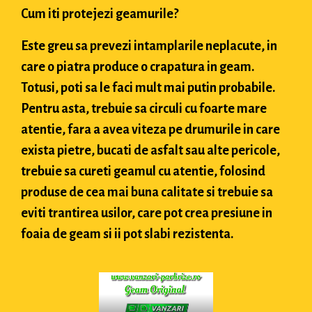
Cum iti protejezi geamurile?
Este greu sa prevezi intamplarile neplacute, in
care o piatra produce o crapatura in geam.
Totusi, poti sa le faci mult mai putin probabile.
Pentru asta, trebuie sa circuli cu foarte mare
atentie, fara a avea viteza pe drumurile in care
exista pietre, bucati de asfalt sau alte pericole,
trebuie sa cureti geamul cu atentie, folosind
produse de cea mai buna calitate si trebuie sa
eviti trantirea usilor, care pot crea presiune in
foaia de geam si ii pot slabi rezistenta.