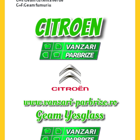
G+V:Geam cu tenta verde
G+F:Geam fumuriu