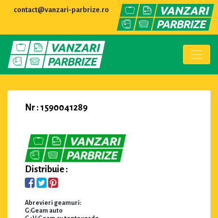
contact@vanzari-parbrize.ro
Nr : 1590041289
Distribuie :
Abrevieri geamuri:
G:Geam auto