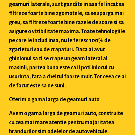
geamuri laterale, sunt gandite in asa fel incat sa
filtreze foarte bine zgomotele, sa se sparga mai
greu, sa filtreze foarte bine razele de soare si sa
asigure o vizibilitate maxima. Toate tehnologiile
pe care le includ insa, nu le feresc 100% de
zgarieturi sau de crapaturi. Daca ai avut
ghinionul sa ti se crape un geam lateral al
masinii, partea buna este ca il poti inlocui cu
usurinta, fara a cheltui foarte mult. Tot ceea ce ai
de facut este sa ne suni.
Oferim o gama larga de geamuri auto
Avem o gama larga de geamuri auto, construite
cu cea mai mare atentie pentru majoritatea
brandurilor sim odelelor de autovehicule.