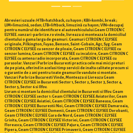
Abrevieri uzuale: HTB=hatchback, cu hayon ; KBI=kombi, break ;
LIM=limuzină, sedan; LTB=liftback, limuzină cu hayon; VIN=decupaj
pentru numărul de identificare al autovehiculului.Geam CITROEN C
ELYSEE. vanzari-parbrize.ro vinde, livreaza si monteaza la domiciliul
clientului o gama larga de geamuri. Geamuri CITROEN C ELYSEE
originale, Pilkington, Fuyao, Benson, Saint-Gobain, Agc, Syg. Geam
CITROEN C ELYSEE cu senzor de ploaie, Geam CITROEN C ELYSEE cu
senzor lumina, Geam CITROEN C ELYSEE cu incalzire, Geam CITROEN C
ELYSEE cu antena radio incorporata, Geam CITROEN C ELYSEE cu
parasolar. Vanzari Parbrize Bucuresti practica cele mai mici preturi
de pe piata, oferind in acelasi timp servicii de inalta calitate precum si
o garantie de 2 ani pentru toate geamurile vandute si montate.
Vanzari Parbrize Bucuresti Vinde, Monteaza si Livreaza Geam
CITROEN C ELYSEE in Bucuresti Sector 1, Sector 2, Sector 3, Sector 4,
Sector 5, Sector 6 si Ilfov.
Livram si montam la domiciliul clientului in Bucuresti si Ilfov. Geam
CITROEN C ELYSEE sector 1: Geam CITROEN C ELYSEE Aviatorilor, Geam
CITROEN C ELYSEE Aviatiei, Geam CITROEN C ELYSEE Baneasa, Geam
CITROEN C ELYSEE Bucurestii Noi, Geam CITROEN C ELYSEE Damaroaia,
Geam CITROEN C ELYSEE Domenii, Geam CITROEN C ELYSEE Dorobanti,
Geam CITROEN C ELYSEE Gara de Nord, Geam CITROEN C ELYSEE
Grivita, Geam CITROEN C ELYSEE Victoriei, Geam CITROEN C ELYSEE
Floreasca, Geam CITROEN C ELYSEE Pajura, Geam CITROEN C ELYSEE
Pipera, Geam CITROEN C ELYSEE Primaverii, Geam CITROEN C ELYSEE