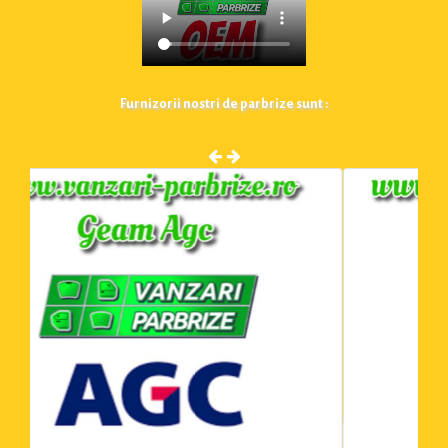
Furnizorii nostri de parbrize sunt :