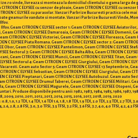
ze.ro vinde, livreaza si monteaza la domiciliul clientului o gama larga d
am CITROEN C ELYSEE cu senzor de ploaie, Geam CITROEN C ELYSEE cu senzor
OEN C ELYSEE cu parasolar. Vanzari Parbrize Bucuresti practica cele mai mic
u toate geamurile vandute si montate. Vanzari Parbrize Bucuresti Vinde, Mo
Ilfov.
 si Ilfov. Geam CITROEN C ELYSEE sector 1: Geam CITROEN C ELYSEE Aviatoril
oi, Geam CITROEN C ELYSEE Damaroaia, Geam CITROEN C ELYSEE Domenii, G
Geam CITROEN C ELYSEE Victoriei, Geam CITROEN C ELYSEE Floreasca, Geam
OEN C ELYSEE Piata Romana. Geam CITROEN C ELYSEE sector 2: Geam CITROEN
EE Obor, Geam CITROEN C ELYSEE Pantelimon, Geam CITROEN C ELYSEE Stefa
SEE Sectorul 3: Geam CITROEN C ELYSEE Balta Alba, Geam CITROEN C ELYSEE
cani, Geam CITROEN C ELYSEE Muncii, Geam CITROEN C ELYSEE Titan, Geam C
LYSEE Sectorul 4: Geam CITROEN C ELYSEE Giurgiului, Geam CITROEN C ELY
 Vacaresti. Geam auto Sector 5: Geam CITROEN C ELYSEE 13 Septembrie, G
 CITROEN C ELYSEE Sebastian, Geam CITROEN C ELYSEE Giurgiului, Geam CI
N C ELYSEE Pieptanari, Geam CITROEN C ELYSEE Autobuzul. Geam auto Sec
am CITROEN C ELYSEE Drumul Taberei, Geam CITROEN C ELYSEE Militari. Ge
tila, Geam CITROEN C ELYSEE Magurele, Geam CITROEN C ELYSEE Otopeni, 
. Produse disponibile pentru anii: 1982, 1983, 1984, 1985, 1986, 1987, 1988, 19
 2009, 2010, 2011, 2012, 2013, 2014, 2015, 2016, 2017, 2018, 2019, 2020
1.2 TDI, 1.4 TDI, 1.6 TDI 1.6, 1.8, 1.8 TDI, 1.9 TDI, 2.0 TDI, 2.5 TDI, 2.7 TDI, 3.0 TD
.4, 2.6, 2.8, 2.8 FSI, 3.0, 3.0 TFSI, 3.5 TFSI, 3.2 FSI, 3.6 FSI, 3.7, 4.0, 4.0 TFSI, 4.2, 4.2 FS