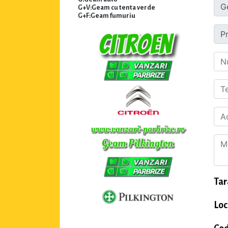
G+V:Geam cu tenta verde
G+F:Geam fumuriu
Tar
Loc