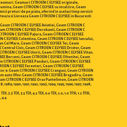
e geamuri. Geamuri CITROEN C ELYSEE originale,
 lumina, Geam CITROEN C ELYSEE cu incalzire, Geam
i preturi de pe piata, oferind in acelasi timp servicii
nteaza si Livreaza Geam CITROEN C ELYSEE in Bucuresti
or, Geam CITROEN C ELYSEE Aviatiei, Geam CITROEN C
eam CITROEN C ELYSEE Dorobanti, Geam CITROEN C
 CITROEN C ELYSEE Pajura, Geam CITROEN C ELYSEE
 C ELYSEE Colentina, Geam CITROEN C ELYSEE Iancului,
n Cel Mare, Geam CITROEN C ELYSEE Tei, Geam
 Centrul Civic, Geam CITROEN C ELYSEE Dristor, Geam
ITROEN C ELYSEE Unirii, Geam CITROEN C ELYSEE Vitan,
SEE Berceni, Geam CITROEN C ELYSEE Oltenitei, Geam
eam CITROEN C ELYSEE Panduri, Geam CITROEN C ELYSEE
TROEN C ELYSEE Ferentari, Geam CITROEN C ELYSEE
tor 6: Geam CITROEN C ELYSEE Crangasi, Geam CITROEN
am auto Ilfov: Geam CITROEN C ELYSEE Bragadiru, Geam
Geam CITROEN C ELYSEE Oras Pantelimon, Geam CITROEN
89, 1990, 1991, 1992, 1993, 1994, 1995, 1996, 1997, 1998,
I, 3.3 TDI, 3.5 TDI, 4.2 TDI, 6.0 TDI, 2.0, 1.0 TFSI, 1.2 TFSI,
I, 4.4