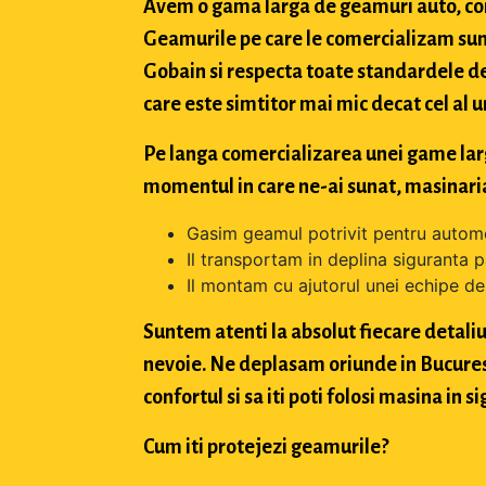
Avem o gama larga de geamuri auto, con
Geamurile pe care le comercializam sun
Gobain si respecta toate standardele de
care este simtitor mai mic decat cel al u
Pe langa comercializarea unei game largi 
momentul in care ne-ai sunat, masinaria
Gasim geamul potrivit pentru automo
Il transportam in deplina siguranta p
Il montam cu ajutorul unei echipe de 
Suntem atenti la absolut fiecare detaliu 
nevoie. Ne deplasam oriunde in Bucuresti,
confortul si sa iti poti folosi masina in
Cum iti protejezi geamurile?