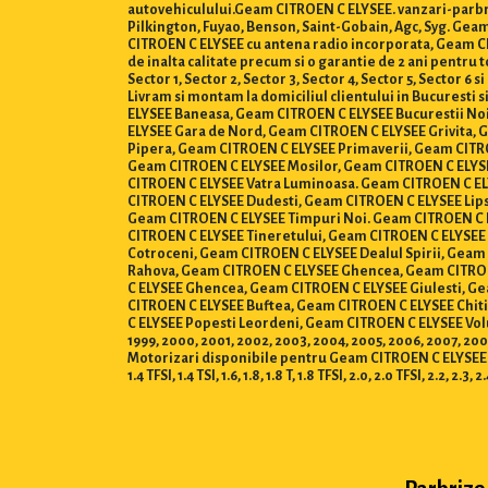
autovehiculului.Geam CITROEN C ELYSEE. vanzari-parbri
Pilkington, Fuyao, Benson, Saint-Gobain, Agc, Syg. Ge
CITROEN C ELYSEE cu antena radio incorporata, Geam CITR
de inalta calitate precum si o garantie de 2 ani pentr
Sector 1, Sector 2, Sector 3, Sector 4, Sector 5, Sector 6 si 
Livram si montam la domiciliul clientului in Bucuresti
ELYSEE Baneasa, Geam CITROEN C ELYSEE Bucurestii N
ELYSEE Gara de Nord, Geam CITROEN C ELYSEE Grivita, 
Pipera, Geam CITROEN C ELYSEE Primaverii, Geam CITR
Geam CITROEN C ELYSEE Mosilor, Geam CITROEN C ELYS
CITROEN C ELYSEE Vatra Luminoasa. Geam CITROEN C ELY
CITROEN C ELYSEE Dudesti, Geam CITROEN C ELYSEE Lips
Geam CITROEN C ELYSEE Timpuri Noi. Geam CITROEN C E
CITROEN C ELYSEE Tineretului, Geam CITROEN C ELYSEE
Cotroceni, Geam CITROEN C ELYSEE Dealul Spirii, Geam
Rahova, Geam CITROEN C ELYSEE Ghencea, Geam CITROE
C ELYSEE Ghencea, Geam CITROEN C ELYSEE Giulesti, Ge
CITROEN C ELYSEE Buftea, Geam CITROEN C ELYSEE Chi
C ELYSEE Popesti Leordeni, Geam CITROEN C ELYSEE Voluntari
1999, 2000, 2001, 2002, 2003, 2004, 2005, 2006, 2007, 2008,
Motorizari disponibile pentru Geam CITROEN C ELYSEE : 0.8, 1.0, 
1.4 TFSI, 1.4 TSI, 1.6, 1.8, 1.8 T, 1.8 TFSI, 2.0, 2.0 TFSI, 2.2, 2.3, 2