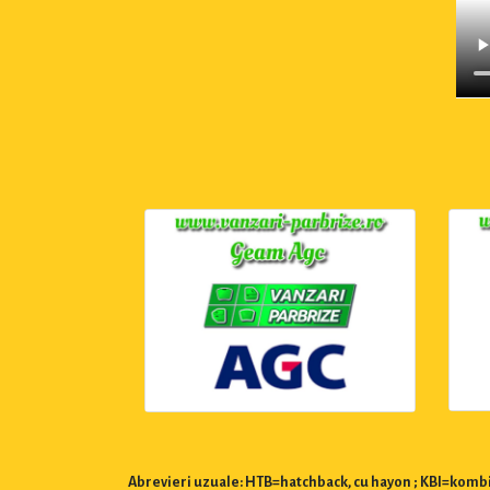
Abrevieri uzuale: HTB=hatchback, cu hayon ; KBI=kombi,