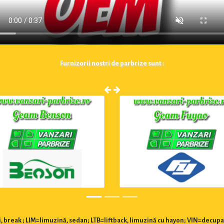
Furnizorii nostri de parbrize sunt :
 break ; LIM=limuzină, sedan; LTB=liftback, limuzină cu hayon; VIN=decupa