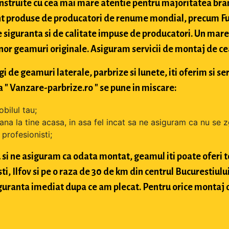
struite cu cea mai mare atentie pentru majoritatea bran
t produse de producatori de renume mondial, precum Fuy
 siguranta si de calitate impuse de producatori. Un mare 
nor geamuri originale. Asiguram servicii de montaj de cea 
de geamuri laterale, parbrize si lunete, iti oferim si ser
 " Vanzare-parbrize.ro " se pune in miscare:
bilul tau;
ana la tine acasa, in asa fel incat sa ne asiguram ca nu se 
profesionisti;
si ne asiguram ca odata montat, geamul iti poate oferi toa
 Ilfov si pe o raza de 30 de km din centrul Bucurestiului, 
 siguranta imediat dupa ce am plecat. Pentru orice montaj 