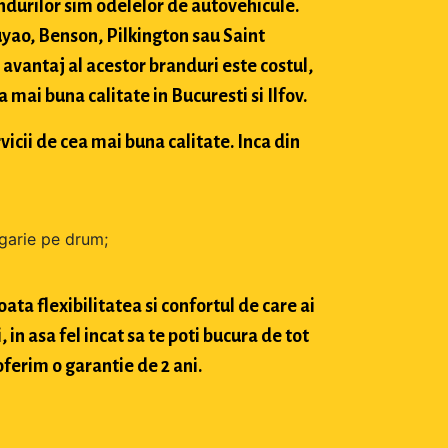
durilor sim odelelor de autovehicule.
ao, Benson, Pilkington sau Saint
avantaj al acestor branduri este costul,
mai buna calitate in Bucuresti si Ilfov.
vicii de cea mai buna calitate. Inca din
zgarie pe drum;
ta flexibilitatea si confortul de care ai
in asa fel incat sa te poti bucura de tot
oferim o garantie de 2 ani.