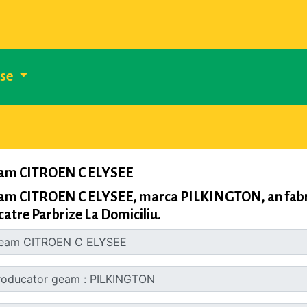
use
am CITROEN C ELYSEE
am CITROEN C ELYSEE, marca PILKINGTON, an fabric
catre Parbrize La Domiciliu.