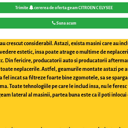
Trimite
cererea de oferta geam CITROEN C ELYSEE
Suna acum
u crescut considerabil. Astazi, exista masini care au inclu
 vedere estetic, insa poate atrage o multime de neplaceri
etc. Din fericire, producatorii auto si producatorii after
toate neplacerile. Astfel, geamurile montate astazi pe a
 fel incat sa filtreze foarte bine zgomotele, sa se sparga
ima. Toate tehnologiile pe care le includ insa, nu le feres
eam lateral al masinii, partea buna este ca il poti inlocui 