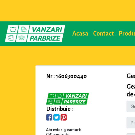
Acasa
Contact
Prod
Ge
Nr : 1606300440
Ge
de 
Distribuie :
Abrevieri geamuri:
G:Geam auto