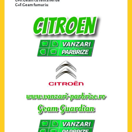
G+V:Geam cu tenta verde
G+F:Geam fumuriu