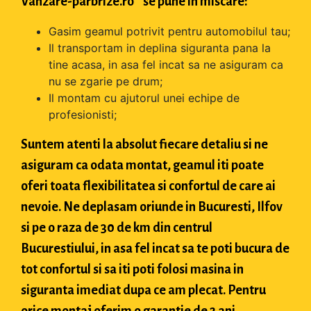
Vanzare-parbrize.ro " se pune in miscare:
Gasim geamul potrivit pentru automobilul tau;
Il transportam in deplina siguranta pana la
tine acasa, in asa fel incat sa ne asiguram ca
nu se zgarie pe drum;
Il montam cu ajutorul unei echipe de
profesionisti;
Suntem atenti la absolut fiecare detaliu si ne
asiguram ca odata montat, geamul iti poate
oferi toata flexibilitatea si confortul de care ai
nevoie. Ne deplasam oriunde in Bucuresti, Ilfov
si pe o raza de 30 de km din centrul
Bucurestiului, in asa fel incat sa te poti bucura de
tot confortul si sa iti poti folosi masina in
siguranta imediat dupa ce am plecat. Pentru
orice montaj oferim o garantie de 2 ani.