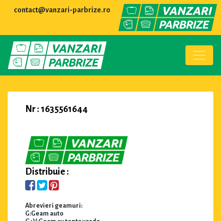
contact@vanzari-parbrize.ro
Nr : 1635561644
Distribuie :
Abrevieri geamuri:
G:Geam auto