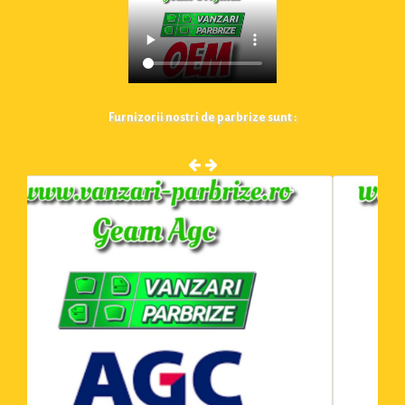
Furnizorii nostri de parbrize sunt :