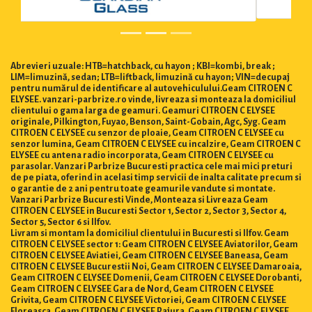
Abrevieri uzuale: HTB=hatchback, cu hayon ; KBI=kombi, break ;
LIM=limuzină, sedan; LTB=liftback, limuzină cu hayon; VIN=decupaj
pentru numărul de identificare al autovehiculului.Geam CITROEN C
ELYSEE. vanzari-parbrize.ro vinde, livreaza si monteaza la domiciliul
clientului o gama larga de geamuri. Geamuri CITROEN C ELYSEE
originale, Pilkington, Fuyao, Benson, Saint-Gobain, Agc, Syg. Geam
CITROEN C ELYSEE cu senzor de ploaie, Geam CITROEN C ELYSEE cu
senzor lumina, Geam CITROEN C ELYSEE cu incalzire, Geam CITROEN C
ELYSEE cu antena radio incorporata, Geam CITROEN C ELYSEE cu
parasolar. Vanzari Parbrize Bucuresti practica cele mai mici preturi
de pe piata, oferind in acelasi timp servicii de inalta calitate precum si
o garantie de 2 ani pentru toate geamurile vandute si montate.
Vanzari Parbrize Bucuresti Vinde, Monteaza si Livreaza Geam
CITROEN C ELYSEE in Bucuresti Sector 1, Sector 2, Sector 3, Sector 4,
Sector 5, Sector 6 si Ilfov.
Livram si montam la domiciliul clientului in Bucuresti si Ilfov. Geam
CITROEN C ELYSEE sector 1: Geam CITROEN C ELYSEE Aviatorilor, Geam
CITROEN C ELYSEE Aviatiei, Geam CITROEN C ELYSEE Baneasa, Geam
CITROEN C ELYSEE Bucurestii Noi, Geam CITROEN C ELYSEE Damaroaia,
Geam CITROEN C ELYSEE Domenii, Geam CITROEN C ELYSEE Dorobanti,
Geam CITROEN C ELYSEE Gara de Nord, Geam CITROEN C ELYSEE
Grivita, Geam CITROEN C ELYSEE Victoriei, Geam CITROEN C ELYSEE
Floreasca, Geam CITROEN C ELYSEE Pajura, Geam CITROEN C ELYSEE