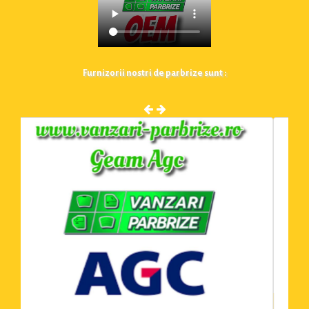
Furnizorii nostri de parbrize sunt :