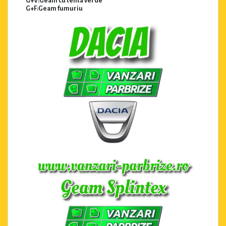
G+V:Geam cu tenta verde
G+F:Geam fumuriu