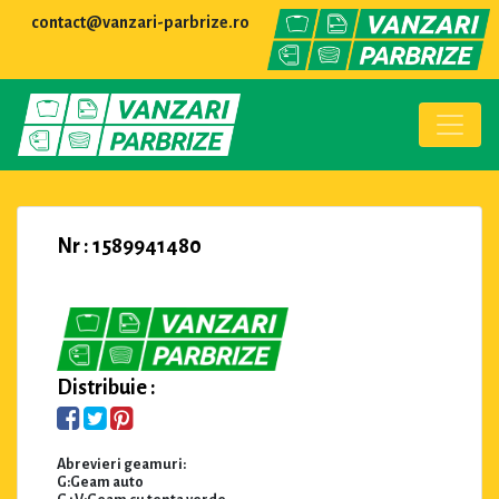
contact@vanzari-parbrize.ro
Nr : 1589941480
Distribuie :
Abrevieri geamuri:
G:Geam auto