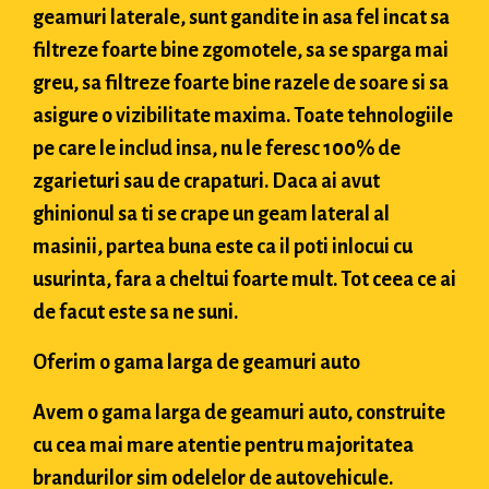
geamuri laterale, sunt gandite in asa fel incat sa
filtreze foarte bine zgomotele, sa se sparga mai
greu, sa filtreze foarte bine razele de soare si sa
asigure o vizibilitate maxima. Toate tehnologiile
pe care le includ insa, nu le feresc 100% de
zgarieturi sau de crapaturi. Daca ai avut
ghinionul sa ti se crape un geam lateral al
masinii, partea buna este ca il poti inlocui cu
usurinta, fara a cheltui foarte mult. Tot ceea ce ai
de facut este sa ne suni.
Oferim o gama larga de geamuri auto
Avem o gama larga de geamuri auto, construite
cu cea mai mare atentie pentru majoritatea
brandurilor sim odelelor de autovehicule.