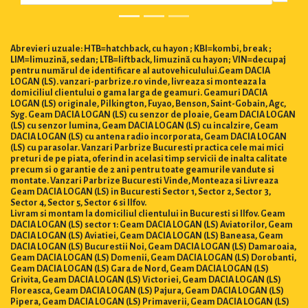
Abrevieri uzuale: HTB=hatchback, cu hayon ; KBI=kombi, break ;
LIM=limuzină, sedan; LTB=liftback, limuzină cu hayon; VIN=decupaj
pentru numărul de identificare al autovehiculului.Geam DACIA
LOGAN (LS). vanzari-parbrize.ro vinde, livreaza si monteaza la
domiciliul clientului o gama larga de geamuri. Geamuri DACIA
LOGAN (LS) originale, Pilkington, Fuyao, Benson, Saint-Gobain, Agc,
Syg. Geam DACIA LOGAN (LS) cu senzor de ploaie, Geam DACIA LOGAN
(LS) cu senzor lumina, Geam DACIA LOGAN (LS) cu incalzire, Geam
DACIA LOGAN (LS) cu antena radio incorporata, Geam DACIA LOGAN
(LS) cu parasolar. Vanzari Parbrize Bucuresti practica cele mai mici
preturi de pe piata, oferind in acelasi timp servicii de inalta calitate
precum si o garantie de 2 ani pentru toate geamurile vandute si
montate. Vanzari Parbrize Bucuresti Vinde, Monteaza si Livreaza
Geam DACIA LOGAN (LS) in Bucuresti Sector 1, Sector 2, Sector 3,
Sector 4, Sector 5, Sector 6 si Ilfov.
Livram si montam la domiciliul clientului in Bucuresti si Ilfov. Geam
DACIA LOGAN (LS) sector 1: Geam DACIA LOGAN (LS) Aviatorilor, Geam
DACIA LOGAN (LS) Aviatiei, Geam DACIA LOGAN (LS) Baneasa, Geam
DACIA LOGAN (LS) Bucurestii Noi, Geam DACIA LOGAN (LS) Damaroaia,
Geam DACIA LOGAN (LS) Domenii, Geam DACIA LOGAN (LS) Dorobanti,
Geam DACIA LOGAN (LS) Gara de Nord, Geam DACIA LOGAN (LS)
Grivita, Geam DACIA LOGAN (LS) Victoriei, Geam DACIA LOGAN (LS)
Floreasca, Geam DACIA LOGAN (LS) Pajura, Geam DACIA LOGAN (LS)
Pipera, Geam DACIA LOGAN (LS) Primaverii, Geam DACIA LOGAN (LS)