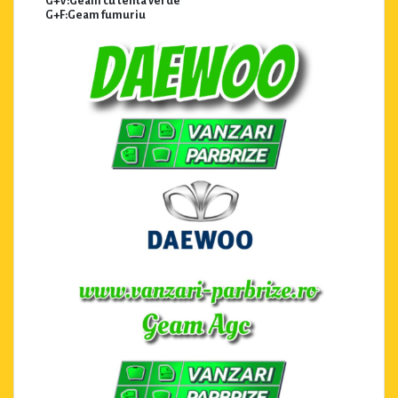
G+V:Geam cu tenta verde
G+F:Geam fumuriu