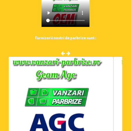
Furnizorii nostri de parbrize sunt :