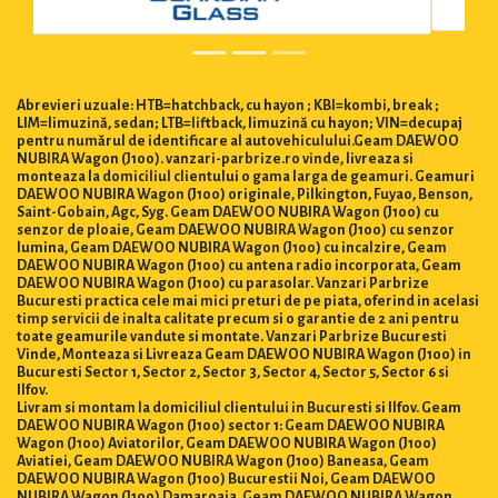
Abrevieri uzuale: HTB=hatchback, cu hayon ; KBI=kombi, break ;
LIM=limuzină, sedan; LTB=liftback, limuzină cu hayon; VIN=decupaj
pentru numărul de identificare al autovehiculului.Geam DAEWOO
NUBIRA Wagon (J100). vanzari-parbrize.ro vinde, livreaza si
monteaza la domiciliul clientului o gama larga de geamuri. Geamuri
DAEWOO NUBIRA Wagon (J100) originale, Pilkington, Fuyao, Benson,
Saint-Gobain, Agc, Syg. Geam DAEWOO NUBIRA Wagon (J100) cu
senzor de ploaie, Geam DAEWOO NUBIRA Wagon (J100) cu senzor
lumina, Geam DAEWOO NUBIRA Wagon (J100) cu incalzire, Geam
DAEWOO NUBIRA Wagon (J100) cu antena radio incorporata, Geam
DAEWOO NUBIRA Wagon (J100) cu parasolar. Vanzari Parbrize
Bucuresti practica cele mai mici preturi de pe piata, oferind in acelasi
timp servicii de inalta calitate precum si o garantie de 2 ani pentru
toate geamurile vandute si montate. Vanzari Parbrize Bucuresti
Vinde, Monteaza si Livreaza Geam DAEWOO NUBIRA Wagon (J100) in
Bucuresti Sector 1, Sector 2, Sector 3, Sector 4, Sector 5, Sector 6 si
Ilfov.
Livram si montam la domiciliul clientului in Bucuresti si Ilfov. Geam
DAEWOO NUBIRA Wagon (J100) sector 1: Geam DAEWOO NUBIRA
Wagon (J100) Aviatorilor, Geam DAEWOO NUBIRA Wagon (J100)
Aviatiei, Geam DAEWOO NUBIRA Wagon (J100) Baneasa, Geam
DAEWOO NUBIRA Wagon (J100) Bucurestii Noi, Geam DAEWOO
NUBIRA Wagon (J100) Damaroaia, Geam DAEWOO NUBIRA Wagon