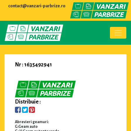
contact@vanzari-parbrize.ro
Nr : 1635492941
Distribuie :
Abrevieri geamuri:
G:Geam auto