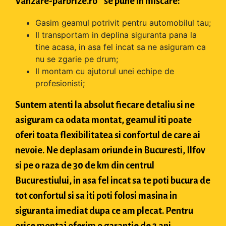
Vanzare-parbrize.ro " se pune in miscare:
Gasim geamul potrivit pentru automobilul tau;
Il transportam in deplina siguranta pana la
tine acasa, in asa fel incat sa ne asiguram ca
nu se zgarie pe drum;
Il montam cu ajutorul unei echipe de
profesionisti;
Suntem atenti la absolut fiecare detaliu si ne
asiguram ca odata montat, geamul iti poate
oferi toata flexibilitatea si confortul de care ai
nevoie. Ne deplasam oriunde in Bucuresti, Ilfov
si pe o raza de 30 de km din centrul
Bucurestiului, in asa fel incat sa te poti bucura de
tot confortul si sa iti poti folosi masina in
siguranta imediat dupa ce am plecat. Pentru