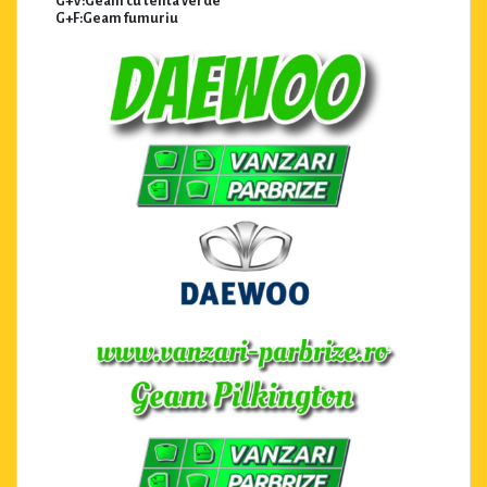
G+V:Geam cu tenta verde
G+F:Geam fumuriu