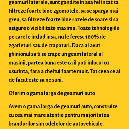
geamuri laterale, sunt gandite in asa fel incat sa
filtreze foarte bine zgomotele, sa se sparga mai
greu, sa filtreze foarte bine razele de soare si sa
asigure o vizibilitate maxima. Toate tehnologiile
pe care le includ insa, nu le feresc 100% de
zgarieturi sau de crapaturi. Daca ai avut
ghinionul sa ti se crape un geam lateral al
masinii, partea buna este ca il poti inlocui cu
usurinta, fara a cheltui foarte mult. Tot ceea ce ai
de facut este sa ne suni.
Oferim o gama larga de geamuri auto
Avem o gama larga de geamuri auto, construite
cu cea mai mare atentie pentru majoritatea
brandurilor sim odelelor de autovehicule.