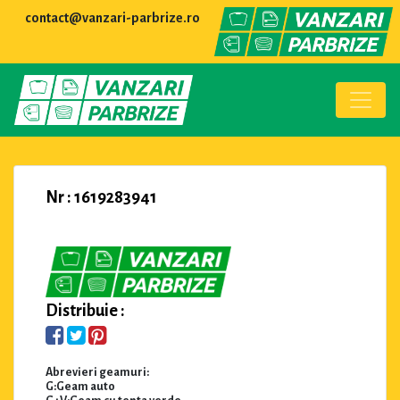
contact@vanzari-parbrize.ro
Nr : 1619283941
Distribuie :
Abrevieri geamuri:
G:Geam auto