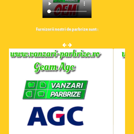
Furnizorii nostri de parbrize sunt :