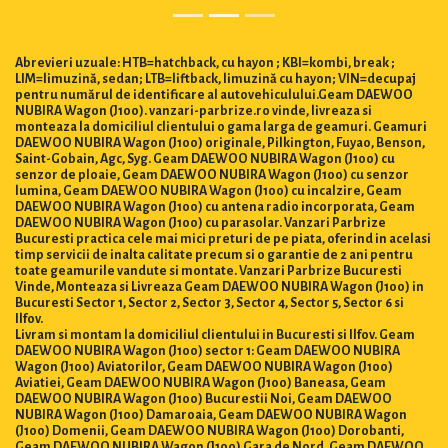
Abrevieri uzuale: HTB=hatchback, cu hayon ; KBI=kombi, break ;
LIM=limuzină, sedan; LTB=liftback, limuzină cu hayon; VIN=decupaj
pentru numărul de identificare al autovehiculului.Geam DAEWOO
NUBIRA Wagon (J100). vanzari-parbrize.ro vinde, livreaza si
monteaza la domiciliul clientului o gama larga de geamuri. Geamuri
DAEWOO NUBIRA Wagon (J100) originale, Pilkington, Fuyao, Benson,
Saint-Gobain, Agc, Syg. Geam DAEWOO NUBIRA Wagon (J100) cu
senzor de ploaie, Geam DAEWOO NUBIRA Wagon (J100) cu senzor
lumina, Geam DAEWOO NUBIRA Wagon (J100) cu incalzire, Geam
DAEWOO NUBIRA Wagon (J100) cu antena radio incorporata, Geam
DAEWOO NUBIRA Wagon (J100) cu parasolar. Vanzari Parbrize
Bucuresti practica cele mai mici preturi de pe piata, oferind in acelasi
timp servicii de inalta calitate precum si o garantie de 2 ani pentru
toate geamurile vandute si montate. Vanzari Parbrize Bucuresti
Vinde, Monteaza si Livreaza Geam DAEWOO NUBIRA Wagon (J100) in
Bucuresti Sector 1, Sector 2, Sector 3, Sector 4, Sector 5, Sector 6 si
Ilfov.
Livram si montam la domiciliul clientului in Bucuresti si Ilfov. Geam
DAEWOO NUBIRA Wagon (J100) sector 1: Geam DAEWOO NUBIRA
Wagon (J100) Aviatorilor, Geam DAEWOO NUBIRA Wagon (J100)
Aviatiei, Geam DAEWOO NUBIRA Wagon (J100) Baneasa, Geam
DAEWOO NUBIRA Wagon (J100) Bucurestii Noi, Geam DAEWOO
NUBIRA Wagon (J100) Damaroaia, Geam DAEWOO NUBIRA Wagon
(J100) Domenii, Geam DAEWOO NUBIRA Wagon (J100) Dorobanti,
Geam DAEWOO NUBIRA Wagon (J100) Gara de Nord, Geam DAEWOO