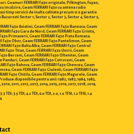
uri. Geamuri FERRARI F430 originale, Pilkington, Fuyao,
cu incalzire, Geam FERRARI F430 cu antena radio
si timp servicii de inalta calitate precum si o garantie
uresti Sector 1, Sector 2, Sector 3, Sector 4, Sector 5,
FERRARI F430 Aviatiei, Geam FERRARI F430 Baneasa, Geam
RARI F430 Gara de Nord, Geam FERRARI F430 Grivita,
F430 Primaverii, Geam FERRARI F430 Piata Romana.
ARI F430 Obor, Geam FERRARI F430 Pantelimon, Geam
ERRARI F430 Balta Alba, Geam FERRARI F430 Centrul
ARI F430 Titan, Geam FERRARI F430 Unirii, Geam
 F430 Berceni, Geam FERRARI F430 Oltenitei, Geam
30 Panduri, Geam FERRARI F430 Cotroceni, Geam
ERRARI F430 Rahova, Geam FERRARI F430 Ghencea, Geam
encea, Geam FERRARI F430 Giulesti, Geam FERRARI F430
RRARI F430 Chitila, Geam FERRARI F430 Magurele, Geam
use disponibile pentru anii: 1982, 1983, 1984, 1985,
 2010, 2011, 2012, 2013, 2014, 2015, 2016, 2017, 2018, 2019,
 TDI, 3.5 TDI, 4.2 TDI, 6.0 TDI, 2.0, 1.0 TFSI, 1.2 TFSI, 1.4
.4
tact