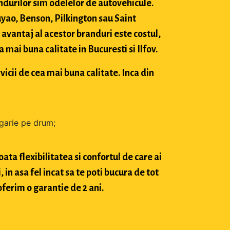
durilor sim odelelor de autovehicule.
ao, Benson, Pilkington sau Saint
avantaj al acestor branduri este costul,
mai buna calitate in Bucuresti si Ilfov.
vicii de cea mai buna calitate. Inca din
zgarie pe drum;
ta flexibilitatea si confortul de care ai
in asa fel incat sa te poti bucura de tot
oferim o garantie de 2 ani.