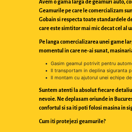
Avem o gama larga de geamuri auto, con
Geamurile pe care le comercializam sun
Gobain si respecta toate standardele de
care este simtitor mai mic decat cel al u
Pe langa comercializarea unei game largi 
momentul in care ne-ai sunat, masinaria
Gasim geamul potrivit pentru automo
Il transportam in deplina siguranta p
Il montam cu ajutorul unei echipe de 
Suntem atenti la absolut fiecare detaliu 
nevoie. Ne deplasam oriunde in Bucuresti,
confortul si sa iti poti folosi masina in
Cum iti protejezi geamurile?