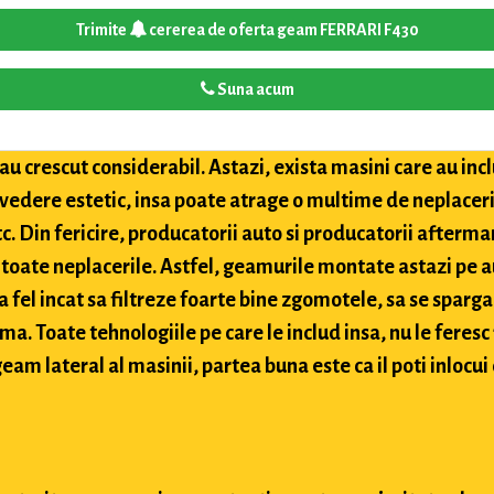
Trimite
cererea de oferta geam FERRARI F430
Suna acum
u crescut considerabil. Astazi, exista masini care au inclu
 vedere estetic, insa poate atrage o multime de neplaceri
etc. Din fericire, producatorii auto si producatorii after
toate neplacerile. Astfel, geamurile montate astazi pe a
 fel incat sa filtreze foarte bine zgomotele, sa se sparga
ima. Toate tehnologiile pe care le includ insa, nu le feres
eam lateral al masinii, partea buna este ca il poti inlocui 