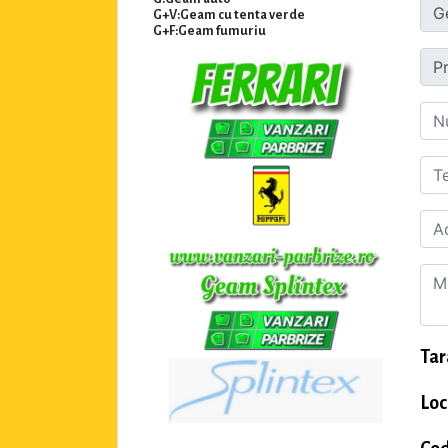
G+V:Geam cu tenta verde
G+F:Geam fumuriu
Tar
Loc