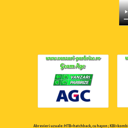
Abrevieri uzuale: HTB=hatchback, cu hayon ; KBI=kombi,