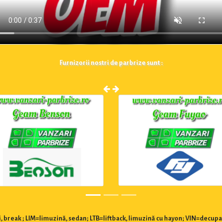
Furnizorii nostri de parbrize sunt :
 break ; LIM=limuzină, sedan; LTB=liftback, limuzină cu hayon; VIN=decupa