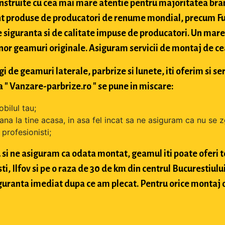
struite cu cea mai mare atentie pentru majoritatea bran
t produse de producatori de renume mondial, precum Fuy
 siguranta si de calitate impuse de producatori. Un mare 
nor geamuri originale. Asiguram servicii de montaj de cea 
de geamuri laterale, parbrize si lunete, iti oferim si ser
 " Vanzare-parbrize.ro " se pune in miscare:
bilul tau;
ana la tine acasa, in asa fel incat sa ne asiguram ca nu se 
profesionisti;
si ne asiguram ca odata montat, geamul iti poate oferi toa
 Ilfov si pe o raza de 30 de km din centrul Bucurestiului, 
 siguranta imediat dupa ce am plecat. Pentru orice montaj 