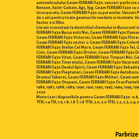
autovehiculului.Geam FERRARI F430. vanzari-parbrize.ro
Benson, Saint-Gobain, Agc, Syg. Geam FERRARI F430 cu 
incorporata, Geam FERRARI F430 cu parasolar. Vanzari Par
de 2 ani pentru toate geamurile vandute si montate. Van
Sector 6 si Ilfov.
Livram si montam la domiciliul clientului in Bucuresti
FERRARI F430 Bucurestii Noi, Geam FERRARI F430 Dama
Geam FERRARI F430 Victoriei, Geam FERRARI F430 Flore
Geam FERRARI F430 sector 2: Geam FERRARI F430 Colen
FERRARI F430 Stefan Cel Mare, Geam FERRARI F430 Tei,
Civic, Geam FERRARI F430 Dristor, Geam FERRARI F430 D
FERRARI F430 Vitan, Geam FERRARI F430 Timpuri Noi. G
FERRARI F430 Tineretului, Geam FERRARI F430 Vacarest
FERRARI F430 Dealul Spirii, Geam FERRARI F430 Sebast
FERRARI F430 Pieptanari, Geam FERRARI F430 Autobuzul
Drumul Taberei, Geam FERRARI F430 Militari. Geam aut
FERRARI F430 Otopeni, Geam FERRARI F430 Oras Pantelim
1986, 1987, 1988, 1989, 1990, 1991, 1992, 1993, 1994, 1995, 1
2020
Motorizari disponibile pentru Geam FERRARI F430 : 0.8, 1.0, 1.2 T
TFSI, 1.4 TSI, 1.6, 1.8, 1.8 T, 1.8 TFSI, 2.0, 2.0 TFSI, 2.2, 2.3, 2.4, 
Parbrize