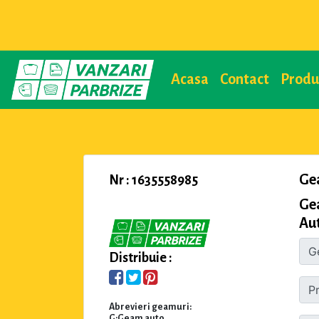
Acasa
Contact
Prod
Ge
Nr : 1635558985
Ge
Aut
Distribuie :
Abrevieri geamuri:
G:Geam auto