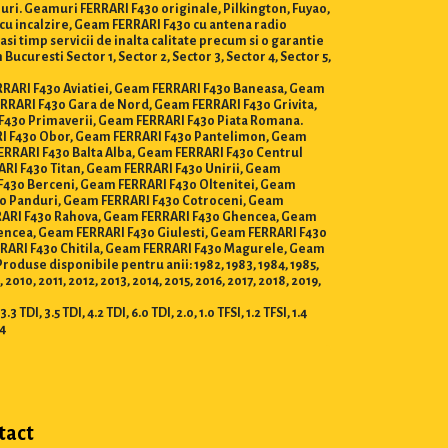
uri. Geamuri FERRARI F430 originale, Pilkington, Fuyao,
cu incalzire, Geam FERRARI F430 cu antena radio
si timp servicii de inalta calitate precum si o garantie
uresti Sector 1, Sector 2, Sector 3, Sector 4, Sector 5,
FERRARI F430 Aviatiei, Geam FERRARI F430 Baneasa, Geam
RARI F430 Gara de Nord, Geam FERRARI F430 Grivita,
F430 Primaverii, Geam FERRARI F430 Piata Romana.
ARI F430 Obor, Geam FERRARI F430 Pantelimon, Geam
ERRARI F430 Balta Alba, Geam FERRARI F430 Centrul
ARI F430 Titan, Geam FERRARI F430 Unirii, Geam
 F430 Berceni, Geam FERRARI F430 Oltenitei, Geam
30 Panduri, Geam FERRARI F430 Cotroceni, Geam
ERRARI F430 Rahova, Geam FERRARI F430 Ghencea, Geam
encea, Geam FERRARI F430 Giulesti, Geam FERRARI F430
RRARI F430 Chitila, Geam FERRARI F430 Magurele, Geam
use disponibile pentru anii: 1982, 1983, 1984, 1985,
 2010, 2011, 2012, 2013, 2014, 2015, 2016, 2017, 2018, 2019,
 TDI, 3.5 TDI, 4.2 TDI, 6.0 TDI, 2.0, 1.0 TFSI, 1.2 TFSI, 1.4
.4
tact