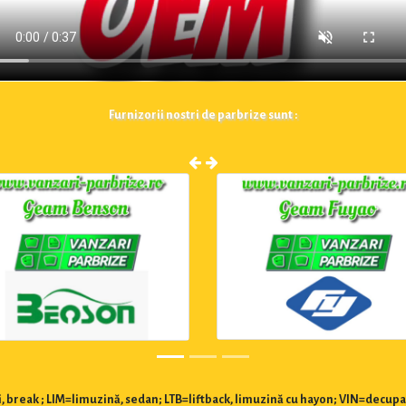
Furnizorii nostri de parbrize sunt :
 break ; LIM=limuzină, sedan; LTB=liftback, limuzină cu hayon; VIN=decupa