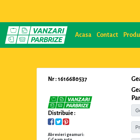
Acasa
Contact
Prod
Ge
Nr : 1616680537
Ge
Par
Distribuie :
Abrevieri geamuri:
G:Geam auto