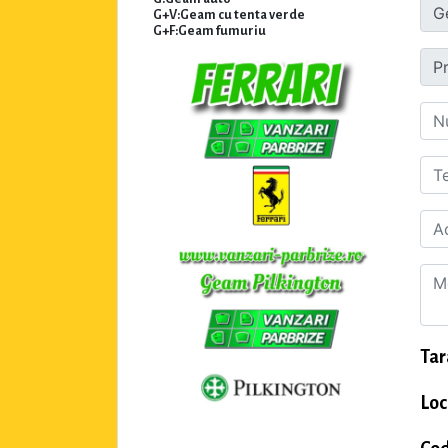
G+V:Geam cu tenta verde
G+F:Geam fumuriu
Tar
Loc