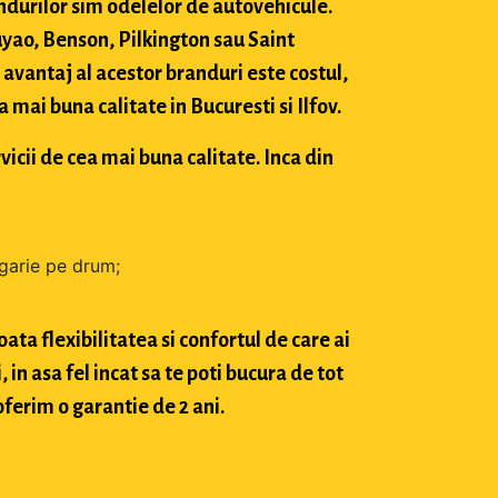
durilor sim odelelor de autovehicule.
ao, Benson, Pilkington sau Saint
avantaj al acestor branduri este costul,
mai buna calitate in Bucuresti si Ilfov.
vicii de cea mai buna calitate. Inca din
zgarie pe drum;
ta flexibilitatea si confortul de care ai
in asa fel incat sa te poti bucura de tot
oferim o garantie de 2 ani.