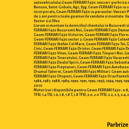
autovehiculului.Geam FERRARI F430. vanzari-parbrize.ro
Benson, Saint-Gobain, Agc, Syg. Geam FERRARI F430 cu 
incorporata, Geam FERRARI F430 cu parasolar. Vanzari Par
de 2 ani pentru toate geamurile vandute si montate. Van
Sector 6 si Ilfov.
Livram si montam la domiciliul clientului in Bucuresti
FERRARI F430 Bucurestii Noi, Geam FERRARI F430 Dama
Geam FERRARI F430 Victoriei, Geam FERRARI F430 Flore
Geam FERRARI F430 sector 2: Geam FERRARI F430 Colen
FERRARI F430 Stefan Cel Mare, Geam FERRARI F430 Tei,
Civic, Geam FERRARI F430 Dristor, Geam FERRARI F430 D
FERRARI F430 Vitan, Geam FERRARI F430 Timpuri Noi. G
FERRARI F430 Tineretului, Geam FERRARI F430 Vacarest
FERRARI F430 Dealul Spirii, Geam FERRARI F430 Sebast
FERRARI F430 Pieptanari, Geam FERRARI F430 Autobuzul
Drumul Taberei, Geam FERRARI F430 Militari. Geam aut
FERRARI F430 Otopeni, Geam FERRARI F430 Oras Pantelim
1986, 1987, 1988, 1989, 1990, 1991, 1992, 1993, 1994, 1995, 1
2020
Motorizari disponibile pentru Geam FERRARI F430 : 0.8, 1.0, 1.2 T
TFSI, 1.4 TSI, 1.6, 1.8, 1.8 T, 1.8 TFSI, 2.0, 2.0 TFSI, 2.2, 2.3, 2.4, 
Parbrize