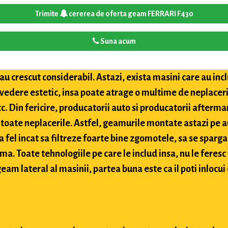
Trimite
cererea de oferta geam FERRARI F430
Suna acum
u crescut considerabil. Astazi, exista masini care au inclu
 vedere estetic, insa poate atrage o multime de neplaceri
etc. Din fericire, producatorii auto si producatorii after
toate neplacerile. Astfel, geamurile montate astazi pe a
 fel incat sa filtreze foarte bine zgomotele, sa se sparga
ima. Toate tehnologiile pe care le includ insa, nu le feres
eam lateral al masinii, partea buna este ca il poti inlocui 