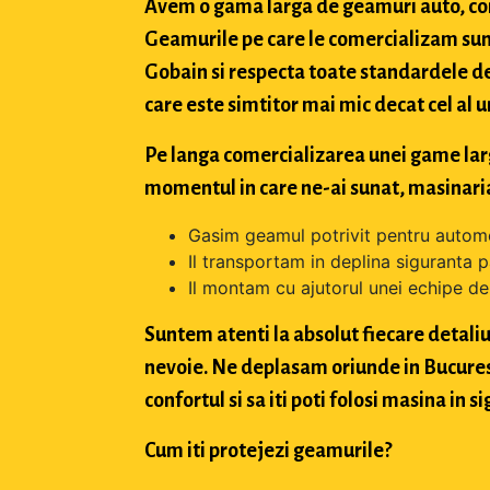
Avem o gama larga de geamuri auto, con
Geamurile pe care le comercializam sun
Gobain si respecta toate standardele de
care este simtitor mai mic decat cel al u
Pe langa comercializarea unei game largi 
momentul in care ne-ai sunat, masinaria
Gasim geamul potrivit pentru automo
Il transportam in deplina siguranta p
Il montam cu ajutorul unei echipe de 
Suntem atenti la absolut fiecare detaliu 
nevoie. Ne deplasam oriunde in Bucuresti,
confortul si sa iti poti folosi masina in
Cum iti protejezi geamurile?