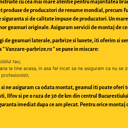
struite cu cea mai mare atentie pentru majoritatea bran
t produse de producatori de renume mondial, precum Fuy
 siguranta si de calitate impuse de producatori. Un mare 
nor geamuri originale. Asiguram servicii de montaj de cea 
de geamuri laterale, parbrize si lunete, iti oferim si ser
 " Vanzare-parbrize.ro " se pune in miscare:
bilul tau;
ana la tine acasa, in asa fel incat sa ne asiguram ca nu se 
profesionisti;
si ne asiguram ca odata montat, geamul iti poate oferi toa
 Ilfov si pe o raza de 30 de km din centrul Bucurestiului, 
 siguranta imediat dupa ce am plecat. Pentru orice montaj 