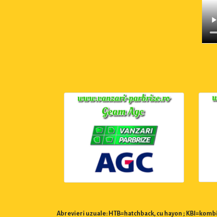
Abrevieri uzuale: HTB=hatchback, cu hayon ; KBI=kombi,