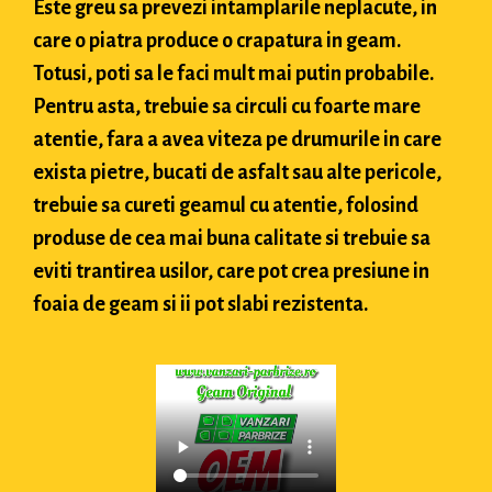
Este greu sa prevezi intamplarile neplacute, in
care o piatra produce o crapatura in geam.
Totusi, poti sa le faci mult mai putin probabile.
Pentru asta, trebuie sa circuli cu foarte mare
atentie, fara a avea viteza pe drumurile in care
exista pietre, bucati de asfalt sau alte pericole,
trebuie sa cureti geamul cu atentie, folosind
produse de cea mai buna calitate si trebuie sa
eviti trantirea usilor, care pot crea presiune in
foaia de geam si ii pot slabi rezistenta.