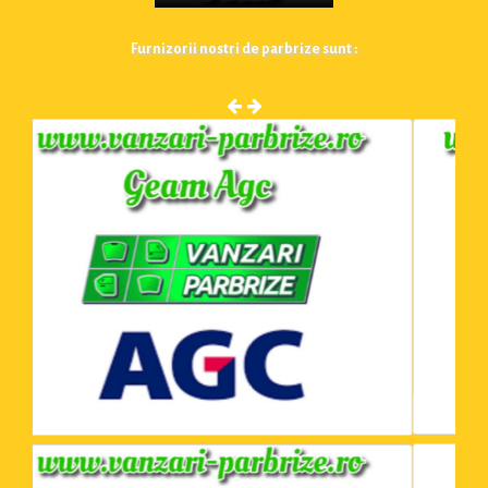
Furnizorii nostri de parbrize sunt :