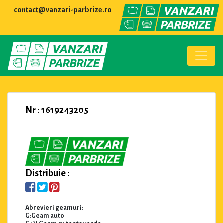
contact@vanzari-parbrize.ro
Nr : 1619243205
Distribuie :
Abrevieri geamuri:
G:Geam auto