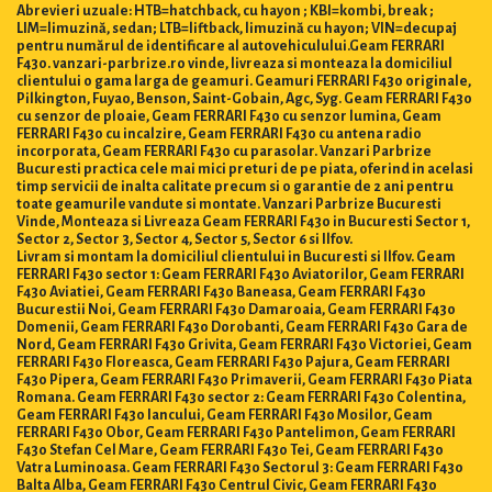
Abrevieri uzuale: HTB=hatchback, cu hayon ; KBI=kombi, break ;
LIM=limuzină, sedan; LTB=liftback, limuzină cu hayon; VIN=decupaj
pentru numărul de identificare al autovehiculului.Geam FERRARI
F430. vanzari-parbrize.ro vinde, livreaza si monteaza la domiciliul
clientului o gama larga de geamuri. Geamuri FERRARI F430 originale,
Pilkington, Fuyao, Benson, Saint-Gobain, Agc, Syg. Geam FERRARI F430
cu senzor de ploaie, Geam FERRARI F430 cu senzor lumina, Geam
FERRARI F430 cu incalzire, Geam FERRARI F430 cu antena radio
incorporata, Geam FERRARI F430 cu parasolar. Vanzari Parbrize
Bucuresti practica cele mai mici preturi de pe piata, oferind in acelasi
timp servicii de inalta calitate precum si o garantie de 2 ani pentru
toate geamurile vandute si montate. Vanzari Parbrize Bucuresti
Vinde, Monteaza si Livreaza Geam FERRARI F430 in Bucuresti Sector 1,
Sector 2, Sector 3, Sector 4, Sector 5, Sector 6 si Ilfov.
Livram si montam la domiciliul clientului in Bucuresti si Ilfov. Geam
FERRARI F430 sector 1: Geam FERRARI F430 Aviatorilor, Geam FERRARI
F430 Aviatiei, Geam FERRARI F430 Baneasa, Geam FERRARI F430
Bucurestii Noi, Geam FERRARI F430 Damaroaia, Geam FERRARI F430
Domenii, Geam FERRARI F430 Dorobanti, Geam FERRARI F430 Gara de
Nord, Geam FERRARI F430 Grivita, Geam FERRARI F430 Victoriei, Geam
FERRARI F430 Floreasca, Geam FERRARI F430 Pajura, Geam FERRARI
F430 Pipera, Geam FERRARI F430 Primaverii, Geam FERRARI F430 Piata
Romana. Geam FERRARI F430 sector 2: Geam FERRARI F430 Colentina,
Geam FERRARI F430 Iancului, Geam FERRARI F430 Mosilor, Geam
FERRARI F430 Obor, Geam FERRARI F430 Pantelimon, Geam FERRARI
F430 Stefan Cel Mare, Geam FERRARI F430 Tei, Geam FERRARI F430
Vatra Luminoasa. Geam FERRARI F430 Sectorul 3: Geam FERRARI F430
Balta Alba, Geam FERRARI F430 Centrul Civic, Geam FERRARI F430