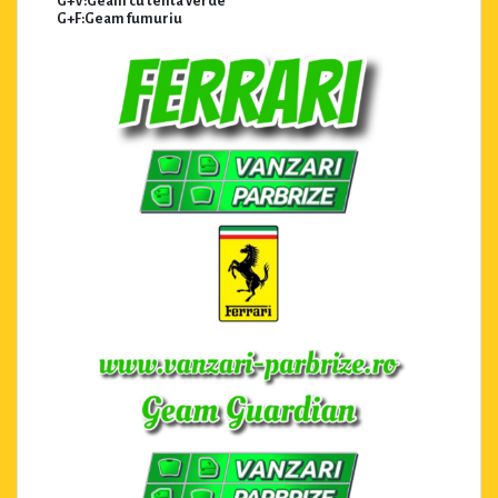
G+V:Geam cu tenta verde
G+F:Geam fumuriu