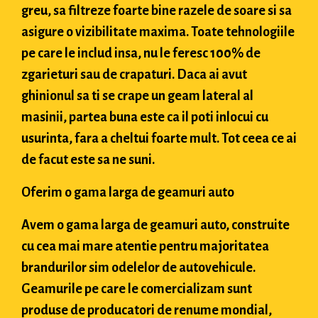
greu, sa filtreze foarte bine razele de soare si sa
asigure o vizibilitate maxima. Toate tehnologiile
pe care le includ insa, nu le feresc 100% de
zgarieturi sau de crapaturi. Daca ai avut
ghinionul sa ti se crape un geam lateral al
masinii, partea buna este ca il poti inlocui cu
usurinta, fara a cheltui foarte mult. Tot ceea ce ai
de facut este sa ne suni.
Oferim o gama larga de geamuri auto
Avem o gama larga de geamuri auto, construite
cu cea mai mare atentie pentru majoritatea
brandurilor sim odelelor de autovehicule.
Geamurile pe care le comercializam sunt
produse de producatori de renume mondial,