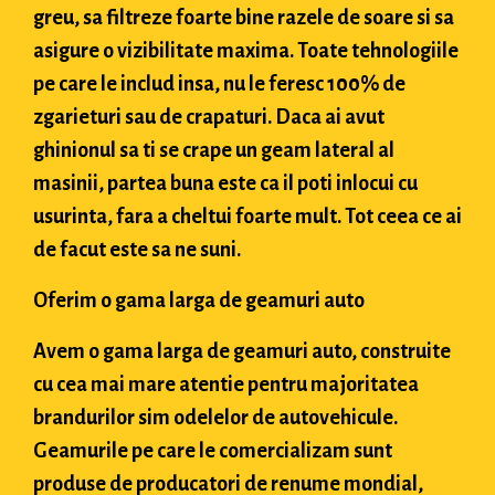
greu, sa filtreze foarte bine razele de soare si sa
asigure o vizibilitate maxima. Toate tehnologiile
pe care le includ insa, nu le feresc 100% de
zgarieturi sau de crapaturi. Daca ai avut
ghinionul sa ti se crape un geam lateral al
masinii, partea buna este ca il poti inlocui cu
usurinta, fara a cheltui foarte mult. Tot ceea ce ai
de facut este sa ne suni.
Oferim o gama larga de geamuri auto
Avem o gama larga de geamuri auto, construite
cu cea mai mare atentie pentru majoritatea
brandurilor sim odelelor de autovehicule.
Geamurile pe care le comercializam sunt
produse de producatori de renume mondial,