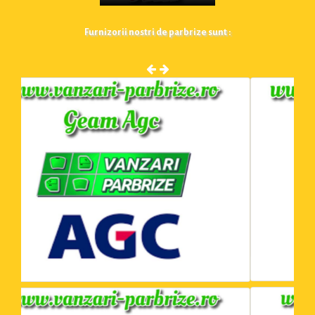
Furnizorii nostri de parbrize sunt :