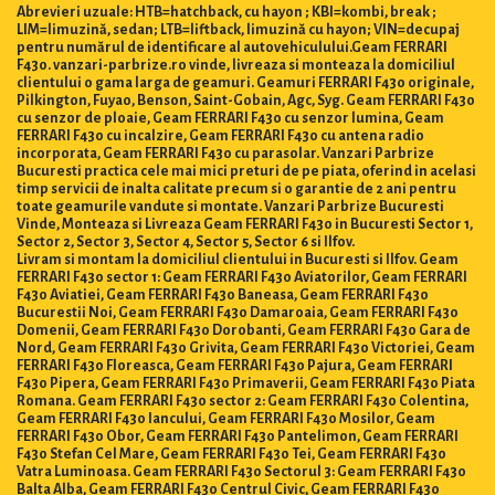
Abrevieri uzuale: HTB=hatchback, cu hayon ; KBI=kombi, break ;
LIM=limuzină, sedan; LTB=liftback, limuzină cu hayon; VIN=decupaj
pentru numărul de identificare al autovehiculului.Geam FERRARI
F430. vanzari-parbrize.ro vinde, livreaza si monteaza la domiciliul
clientului o gama larga de geamuri. Geamuri FERRARI F430 originale,
Pilkington, Fuyao, Benson, Saint-Gobain, Agc, Syg. Geam FERRARI F430
cu senzor de ploaie, Geam FERRARI F430 cu senzor lumina, Geam
FERRARI F430 cu incalzire, Geam FERRARI F430 cu antena radio
incorporata, Geam FERRARI F430 cu parasolar. Vanzari Parbrize
Bucuresti practica cele mai mici preturi de pe piata, oferind in acelasi
timp servicii de inalta calitate precum si o garantie de 2 ani pentru
toate geamurile vandute si montate. Vanzari Parbrize Bucuresti
Vinde, Monteaza si Livreaza Geam FERRARI F430 in Bucuresti Sector 1,
Sector 2, Sector 3, Sector 4, Sector 5, Sector 6 si Ilfov.
Livram si montam la domiciliul clientului in Bucuresti si Ilfov. Geam
FERRARI F430 sector 1: Geam FERRARI F430 Aviatorilor, Geam FERRARI
F430 Aviatiei, Geam FERRARI F430 Baneasa, Geam FERRARI F430
Bucurestii Noi, Geam FERRARI F430 Damaroaia, Geam FERRARI F430
Domenii, Geam FERRARI F430 Dorobanti, Geam FERRARI F430 Gara de
Nord, Geam FERRARI F430 Grivita, Geam FERRARI F430 Victoriei, Geam
FERRARI F430 Floreasca, Geam FERRARI F430 Pajura, Geam FERRARI
F430 Pipera, Geam FERRARI F430 Primaverii, Geam FERRARI F430 Piata
Romana. Geam FERRARI F430 sector 2: Geam FERRARI F430 Colentina,
Geam FERRARI F430 Iancului, Geam FERRARI F430 Mosilor, Geam
FERRARI F430 Obor, Geam FERRARI F430 Pantelimon, Geam FERRARI
F430 Stefan Cel Mare, Geam FERRARI F430 Tei, Geam FERRARI F430
Vatra Luminoasa. Geam FERRARI F430 Sectorul 3: Geam FERRARI F430
Balta Alba, Geam FERRARI F430 Centrul Civic, Geam FERRARI F430