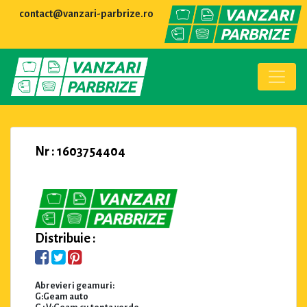
contact@vanzari-parbrize.ro
Nr : 1603754404
Distribuie :
Abrevieri geamuri:
G:Geam auto