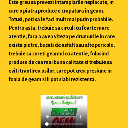
Este greu sa prevezi intamplarile neplacute, in
care o piatra produce o crapatura in geam.
Totusi, poti sa le faci mult mai putin probabile.
Pentru asta, trebuie sa circuli cu foarte mare
atentie, fara a avea viteza pe drumurile in care
exista pietre, bucati de asfalt sau alte pericole,
trebuie sa cureti geamul cu atentie, folosind
produse de cea mai buna calitate si trebuie sa
eviti trantirea usilor, care pot crea presiune in
foaia de geam si ii pot slabi rezistenta.