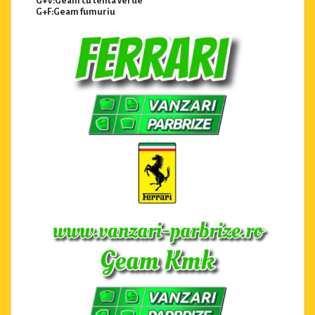
G+V:Geam cu tenta verde
G+F:Geam fumuriu