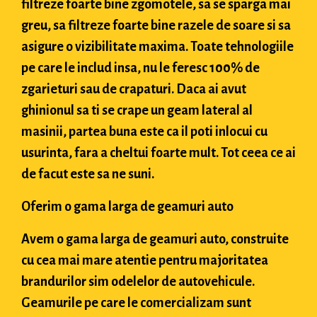
filtreze foarte bine zgomotele, sa se sparga mai
greu, sa filtreze foarte bine razele de soare si sa
asigure o vizibilitate maxima. Toate tehnologiile
pe care le includ insa, nu le feresc 100% de
zgarieturi sau de crapaturi. Daca ai avut
ghinionul sa ti se crape un geam lateral al
masinii, partea buna este ca il poti inlocui cu
usurinta, fara a cheltui foarte mult. Tot ceea ce ai
de facut este sa ne suni.
Oferim o gama larga de geamuri auto
Avem o gama larga de geamuri auto, construite
cu cea mai mare atentie pentru majoritatea
brandurilor sim odelelor de autovehicule.
Geamurile pe care le comercializam sunt