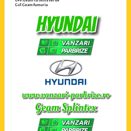
G+V:Geam cu tenta verde
G+F:Geam fumuriu