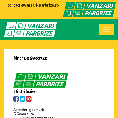
contact@vanzari-parbrize.ro
Nr : 1606930720
Distribuie :
Abrevieri geamuri:
G:Geam auto