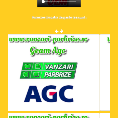
Furnizorii nostri de parbrize sunt :