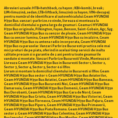
Abrevieri uzuale: HTB=hatchback, cu hayon ; KBI=kombi, break ;
LIM=limuzină, sedan; LTB=liftback, limuzină cu hayon; VIN=decupaj
pentru numărul de identificare al autovehiculului.Geam HYUNDAI
H350 Bus. vanzari-parbrize.ro vinde, livreaza si monteaza la
domiciliul clientului o gama larga de geamuri. Geamuri HYUNDAI
H350 Bus originale, Pilkington, Fuyao, Benson, Saint-Gobain, Agc, Syg.
Geam HYUNDAI H350 Bus cu senzor de ploaie, Geam HYUNDAI H350
Bus cu senzor lumina, Geam HYUNDAI H350 Bus cu incalzire, Geam
HYUNDAI H350 Bus cu antena radio incorporata, Geam HYUNDAI
H350 Bus cu parasolar. Vanzari Parbrize Bucuresti practica cele mai
mici preturi de pe piata, oferind in acelasi timp servicii de inalta
calitate precum si o garantie de 2 ani pentru toate geamurile
vandute si montate. Vanzari Parbrize Bucuresti Vinde, Monteaza si
Livreaza Geam HYUNDAI H350 Bus in Bucuresti Sector 1, Sector 2,
Sector 3, Sector 4, Sector 5, Sector 6 si Ilfov.
Livram si montam la domiciliul clientului in Bucuresti si Ilfov. Geam
HYUNDAI H350 Bus sector 1: Geam HYUNDAI H350 Bus Aviatorilor,
Geam HYUNDAI H350 Bus Aviatiei, Geam HYUNDAI H350 Bus Baneasa,
Geam HYUNDAI H350 Bus Bucurestii Noi, Geam HYUNDAI H350 Bus
Damaroaia, Geam HYUNDAI H350 Bus Domenii, Geam HYUNDAI H350
Bus Dorobanti, Geam HYUNDAI H350 Bus Gara de Nord, Geam
HYUNDAI H350 Bus Grivita, Geam HYUNDAI H350 Bus Victoriei, Geam
HYUNDAI H350 Bus Floreasca, Geam HYUNDAI H350 Bus Pajura, Geam
HYUNDAI H350 Bus Pipera, Geam HYUNDAI H350 Bus Primaverii,
Geam HYUNDAI H350 Bus Piata Romana. Geam HYUNDAI H350 Bus
sector 2: Geam HYUNDAI H350 Bus Colentina, Geam HYUNDAI H350
Bus Iancului, Geam HYUNDAI H350 Bus Mosilor, Geam HYUNDAI H350