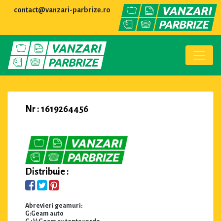
contact@vanzari-parbrize.ro
Nr : 1619264456
Distribuie :
Abrevieri geamuri:
G:Geam auto