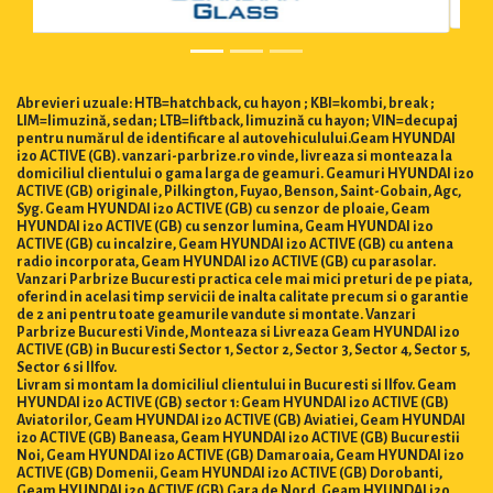
Abrevieri uzuale: HTB=hatchback, cu hayon ; KBI=kombi, break ;
LIM=limuzină, sedan; LTB=liftback, limuzină cu hayon; VIN=decupaj
pentru numărul de identificare al autovehiculului.Geam HYUNDAI
i20 ACTIVE (GB). vanzari-parbrize.ro vinde, livreaza si monteaza la
domiciliul clientului o gama larga de geamuri. Geamuri HYUNDAI i20
ACTIVE (GB) originale, Pilkington, Fuyao, Benson, Saint-Gobain, Agc,
Syg. Geam HYUNDAI i20 ACTIVE (GB) cu senzor de ploaie, Geam
HYUNDAI i20 ACTIVE (GB) cu senzor lumina, Geam HYUNDAI i20
ACTIVE (GB) cu incalzire, Geam HYUNDAI i20 ACTIVE (GB) cu antena
radio incorporata, Geam HYUNDAI i20 ACTIVE (GB) cu parasolar.
Vanzari Parbrize Bucuresti practica cele mai mici preturi de pe piata,
oferind in acelasi timp servicii de inalta calitate precum si o garantie
de 2 ani pentru toate geamurile vandute si montate. Vanzari
Parbrize Bucuresti Vinde, Monteaza si Livreaza Geam HYUNDAI i20
ACTIVE (GB) in Bucuresti Sector 1, Sector 2, Sector 3, Sector 4, Sector 5,
Sector 6 si Ilfov.
Livram si montam la domiciliul clientului in Bucuresti si Ilfov. Geam
HYUNDAI i20 ACTIVE (GB) sector 1: Geam HYUNDAI i20 ACTIVE (GB)
Aviatorilor, Geam HYUNDAI i20 ACTIVE (GB) Aviatiei, Geam HYUNDAI
i20 ACTIVE (GB) Baneasa, Geam HYUNDAI i20 ACTIVE (GB) Bucurestii
Noi, Geam HYUNDAI i20 ACTIVE (GB) Damaroaia, Geam HYUNDAI i20
ACTIVE (GB) Domenii, Geam HYUNDAI i20 ACTIVE (GB) Dorobanti,
Geam HYUNDAI i20 ACTIVE (GB) Gara de Nord, Geam HYUNDAI i20