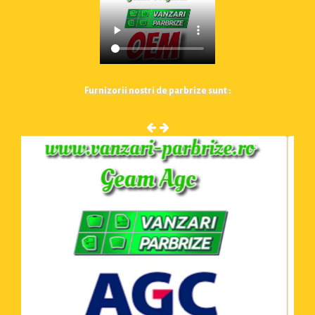
Furnizorii nostri de parbrize sunt :