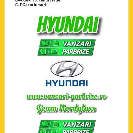
G+V:Geam cu tenta verde
G+F:Geam fumuriu