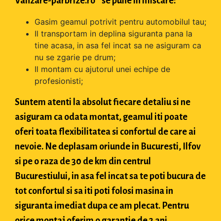
Vanzare-parbrize.ro " se pune in miscare:
Gasim geamul potrivit pentru automobilul tau;
Il transportam in deplina siguranta pana la
tine acasa, in asa fel incat sa ne asiguram ca
nu se zgarie pe drum;
Il montam cu ajutorul unei echipe de
profesionisti;
Suntem atenti la absolut fiecare detaliu si ne
asiguram ca odata montat, geamul iti poate
oferi toata flexibilitatea si confortul de care ai
nevoie. Ne deplasam oriunde in Bucuresti, Ilfov
si pe o raza de 30 de km din centrul
Bucurestiului, in asa fel incat sa te poti bucura de
tot confortul si sa iti poti folosi masina in
siguranta imediat dupa ce am plecat. Pentru
orice montaj oferim o garantie de 2 ani.