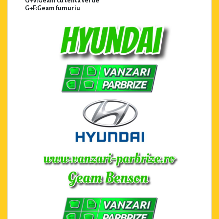
G+V:Geam cu tenta verde
G+F:Geam fumuriu