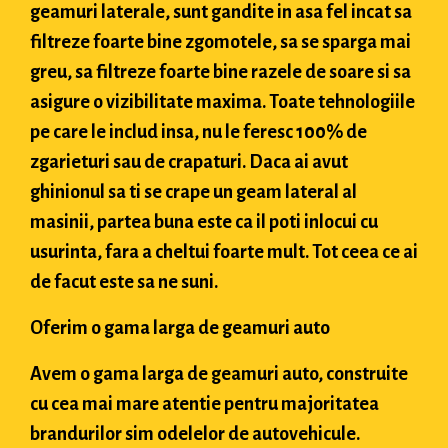
geamuri laterale, sunt gandite in asa fel incat sa
filtreze foarte bine zgomotele, sa se sparga mai
greu, sa filtreze foarte bine razele de soare si sa
asigure o vizibilitate maxima. Toate tehnologiile
pe care le includ insa, nu le feresc 100% de
zgarieturi sau de crapaturi. Daca ai avut
ghinionul sa ti se crape un geam lateral al
masinii, partea buna este ca il poti inlocui cu
usurinta, fara a cheltui foarte mult. Tot ceea ce ai
de facut este sa ne suni.
Oferim o gama larga de geamuri auto
Avem o gama larga de geamuri auto, construite
cu cea mai mare atentie pentru majoritatea
brandurilor sim odelelor de autovehicule.