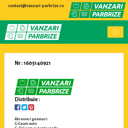
contact@vanzari-parbrize.ro
Nr : 1605140921
Distribuie :
Abrevieri geamuri:
G:Geam auto