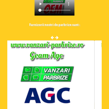
Furnizorii nostri de parbrize sunt :