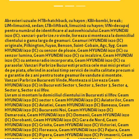
Abrevieri uzuale: HTB=hatchback, cu hayon ; KBI=kombi, break ;
LIM=limuzină, sedan; LTB=liftback, limuzină cu hayon; VIN=decupaj
pentru numărul de identificare al autovehiculului.Geam HYUNDAI
ix20 (JC). vanzari-parbrize.ro vinde, livreaza si monteaza la domiciliul
clientului o gama larga de geamuri. Geamuri HYUNDAI ix20 (JC)
originale, Pilkington, Fuyao, Benson, Saint-Gobain, Agc, Syg. Geam
HYUNDAI ix20 (JC) cu senzor de ploaie, Geam HYUNDAI ix20 (JC) cu
senzor lumina, Geam HYUNDAI ix20 (JC) cu incalzire, Geam HYUNDAI
ix20 (JC) cu antena radio incorporata, Geam HYUNDAI ix20 (JC) cu
parasolar. Vanzari Parbrize Bucuresti practica cele mai mici preturi
de pe piata, oferind in acelasi timp servicii de inalta calitate precum si
o garantie de 2 ani pentru toate geamurile vandute si montate.
Vanzari Parbrize Bucuresti Vinde, Monteaza si Livreaza Geam
HYUNDAI ix20 (JC) in Bucuresti Sector 1, Sector 2, Sector 3, Sector 4,
Sector 5, Sector 6 si Ilfov.
Livram si montam la domiciliul clientului in Bucuresti si Ilfov. Geam
HYUNDAI ix20 (JC) sector 1: Geam HYUNDAI ix20 (JC) Aviatorilor, Geam
HYUNDAI ix20 (JC) Aviatiei, Geam HYUNDAI ix20 (JC) Baneasa, Geam
HYUNDAI ix20 (JC) Bucurestii Noi, Geam HYUNDAI ix20 (JC)
Damaroaia, Geam HYUNDAI ix20 (JC) Domenii, Geam HYUNDAI ix20
(JC) Dorobanti, Geam HYUNDAI ix20 (JC) Gara de Nord, Geam
HYUNDAI ix20 (JC) Grivita, Geam HYUNDAI ix20 (JC) Victoriei, Geam
HYUNDAI ix20 (JC) Floreasca, Geam HYUNDAI ix20 (JC) Pajura, Geam
HYUNDAI ix20 (JC) Pipera, Geam HYUNDAI ix20 (JC) Primaverii, Geam
HYUNDAI ix20 (JC) Piata Romana. Geam HYUNDAI ix20 (JC) sector 2: