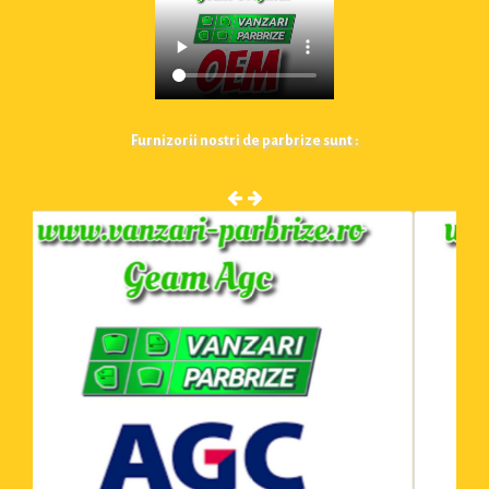
Furnizorii nostri de parbrize sunt :