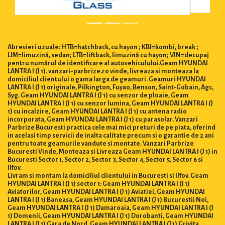
Abrevieri uzuale: HTB=hatchback, cu hayon ; KBI=kombi, break ;
LIM=limuzină, sedan; LTB=liftback, limuzină cu hayon; VIN=decupaj
pentru numărul de identificare al autovehiculului.Geam HYUNDAI
LANTRA I (J 1). vanzari-parbrize.ro vinde, livreaza si monteaza la
domiciliul clientului o gama larga de geamuri. Geamuri HYUNDAI
LANTRA I (J 1) originale, Pilkington, Fuyao, Benson, Saint-Gobain, Agc,
Syg. Geam HYUNDAI LANTRA I (J 1) cu senzor de ploaie, Geam
HYUNDAI LANTRA I (J 1) cu senzor lumina, Geam HYUNDAI LANTRA I (J
1) cu incalzire, Geam HYUNDAI LANTRA I (J 1) cu antena radio
incorporata, Geam HYUNDAI LANTRA I (J 1) cu parasolar. Vanzari
Parbrize Bucuresti practica cele mai mici preturi de pe piata, oferind
in acelasi timp servicii de inalta calitate precum si o garantie de 2 ani
pentru toate geamurile vandute si montate. Vanzari Parbrize
Bucuresti Vinde, Monteaza si Livreaza Geam HYUNDAI LANTRA I (J 1) in
Bucuresti Sector 1, Sector 2, Sector 3, Sector 4, Sector 5, Sector 6 si
Ilfov.
Livram si montam la domiciliul clientului in Bucuresti si Ilfov. Geam
HYUNDAI LANTRA I (J 1) sector 1: Geam HYUNDAI LANTRA I (J 1)
Aviatorilor, Geam HYUNDAI LANTRA I (J 1) Aviatiei, Geam HYUNDAI
LANTRA I (J 1) Baneasa, Geam HYUNDAI LANTRA I (J 1) Bucurestii Noi,
Geam HYUNDAI LANTRA I (J 1) Damaroaia, Geam HYUNDAI LANTRA I (J
1) Domenii, Geam HYUNDAI LANTRA I (J 1) Dorobanti, Geam HYUNDAI
LANTRA I (J 1) Gara de Nord, Geam HYUNDAI LANTRA I (J 1) Grivita,