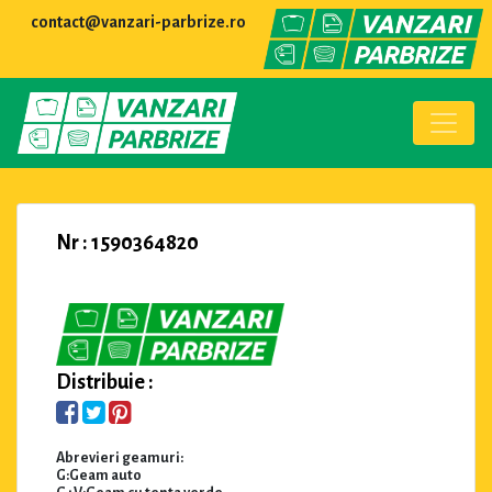
contact@vanzari-parbrize.ro
Nr : 1590364820
Distribuie :
Abrevieri geamuri:
G:Geam auto