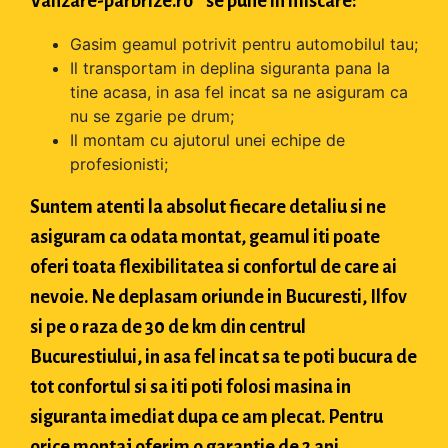
Vanzare-parbrize.ro " se pune in miscare:
Gasim geamul potrivit pentru automobilul tau;
Il transportam in deplina siguranta pana la
tine acasa, in asa fel incat sa ne asiguram ca
nu se zgarie pe drum;
Il montam cu ajutorul unei echipe de
profesionisti;
Suntem atenti la absolut fiecare detaliu si ne
asiguram ca odata montat, geamul iti poate
oferi toata flexibilitatea si confortul de care ai
nevoie. Ne deplasam oriunde in Bucuresti, Ilfov
si pe o raza de 30 de km din centrul
Bucurestiului, in asa fel incat sa te poti bucura de
tot confortul si sa iti poti folosi masina in
siguranta imediat dupa ce am plecat. Pentru
orice montaj oferim o garantie de 2 ani.