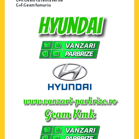
G+V:Geam cu tenta verde
G+F:Geam fumuriu