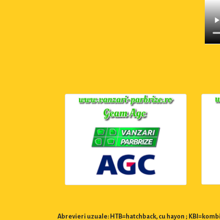
Abrevieri uzuale: HTB=hatchback, cu hayon ; KBI=kombi,