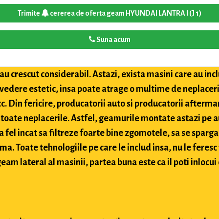
Trimite
cererea de oferta geam HYUNDAI LANTRA I (J 1)
Suna acum
u crescut considerabil. Astazi, exista masini care au inclu
 vedere estetic, insa poate atrage o multime de neplaceri
etc. Din fericire, producatorii auto si producatorii after
toate neplacerile. Astfel, geamurile montate astazi pe a
 fel incat sa filtreze foarte bine zgomotele, sa se sparga
ima. Toate tehnologiile pe care le includ insa, nu le feres
eam lateral al masinii, partea buna este ca il poti inlocui 