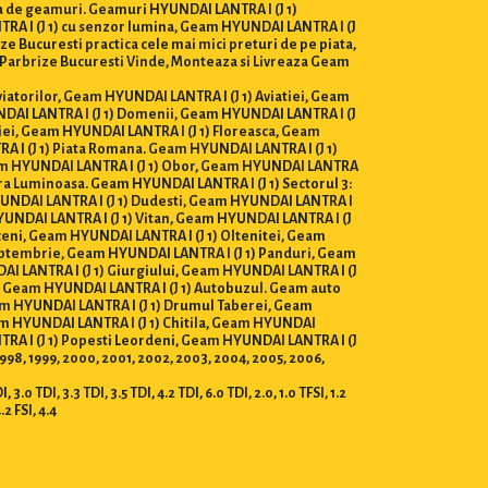
ga de geamuri. Geamuri HYUNDAI LANTRA I (J 1)
TRA I (J 1) cu senzor lumina, Geam HYUNDAI LANTRA I (J
e Bucuresti practica cele mai mici preturi de pe piata,
ri Parbrize Bucuresti Vinde, Monteaza si Livreaza Geam
Aviatorilor, Geam HYUNDAI LANTRA I (J 1) Aviatiei, Geam
NDAI LANTRA I (J 1) Domenii, Geam HYUNDAI LANTRA I (J
iei, Geam HYUNDAI LANTRA I (J 1) Floreasca, Geam
A I (J 1) Piata Romana. Geam HYUNDAI LANTRA I (J 1)
Geam HYUNDAI LANTRA I (J 1) Obor, Geam HYUNDAI LANTRA
tra Luminoasa. Geam HYUNDAI LANTRA I (J 1) Sectorul 3:
HYUNDAI LANTRA I (J 1) Dudesti, Geam HYUNDAI LANTRA I
HYUNDAI LANTRA I (J 1) Vitan, Geam HYUNDAI LANTRA I (J
ceni, Geam HYUNDAI LANTRA I (J 1) Oltenitei, Geam
Septembrie, Geam HYUNDAI LANTRA I (J 1) Panduri, Geam
AI LANTRA I (J 1) Giurgiului, Geam HYUNDAI LANTRA I (J
i, Geam HYUNDAI LANTRA I (J 1) Autobuzul. Geam auto
eam HYUNDAI LANTRA I (J 1) Drumul Taberei, Geam
eam HYUNDAI LANTRA I (J 1) Chitila, Geam HYUNDAI
RA I (J 1) Popesti Leordeni, Geam HYUNDAI LANTRA I (J
, 1998, 1999, 2000, 2001, 2002, 2003, 2004, 2005, 2006,
3.0 TDI, 3.3 TDI, 3.5 TDI, 4.2 TDI, 6.0 TDI, 2.0, 1.0 TFSI, 1.2
4.2 FSI, 4.4