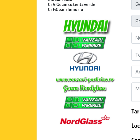
G+V:Geam cu tenta verde
G+F:Geam fumuriu
Tar
Loc