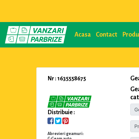
Acasa
Contact
Prod
Ge
Nr : 1635558675
Ge
cat
Distribuie :
Abrevieri geamuri:
G:Geam auto