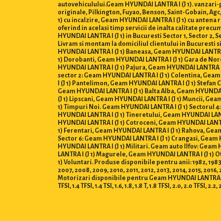
autovehiculului.Geam HYUNDAI LANTRA I (J 1). vanzari-p
originale, Pilkington, Fuyao, Benson, Saint-Gobain, Ag
1) cu incalzire, Geam HYUNDAI LANTRA I (J 1) cu antena 
oferind in acelasi timp servicii de inalta calitate pre
HYUNDAI LANTRA I (J 1) in Bucuresti Sector 1, Sector 2, Sect
Livram si montam la domiciliul clientului in Bucuresti 
HYUNDAI LANTRA I (J 1) Baneasa, Geam HYUNDAI LANTRA 
1) Dorobanti, Geam HYUNDAI LANTRA I (J 1) Gara de Nor
HYUNDAI LANTRA I (J 1) Pajura, Geam HYUNDAI LANTRA I 
sector 2: Geam HYUNDAI LANTRA I (J 1) Colentina, Gea
I (J 1) Pantelimon, Geam HYUNDAI LANTRA I (J 1) Stefan
Geam HYUNDAI LANTRA I (J 1) Balta Alba, Geam HYUNDAI 
(J 1) Lipscani, Geam HYUNDAI LANTRA I (J 1) Muncii, Ge
1) Timpuri Noi. Geam HYUNDAI LANTRA I (J 1) Sectorul 4
HYUNDAI LANTRA I (J 1) Tineretului, Geam HYUNDAI LANT
HYUNDAI LANTRA I (J 1) Cotroceni, Geam HYUNDAI LANTRA
1) Ferentari, Geam HYUNDAI LANTRA I (J 1) Rahova, Gea
Sector 6: Geam HYUNDAI LANTRA I (J 1) Crangasi, Geam 
HYUNDAI LANTRA I (J 1) Militari. Geam auto Ilfov: Gea
LANTRA I (J 1) Magurele, Geam HYUNDAI LANTRA I (J 1)
1) Voluntari. Produse disponibile pentru anii: 1982, 1983, 1
2007, 2008, 2009, 2010, 2011, 2012, 2013, 2014, 2015, 2016,
Motorizari disponibile pentru Geam HYUNDAI LANTRA I (J 1) : 0.8,
TFSI, 1.4 TFSI, 1.4 TSI, 1.6, 1.8, 1.8 T, 1.8 TFSI, 2.0, 2.0 TFSI, 2.2, 