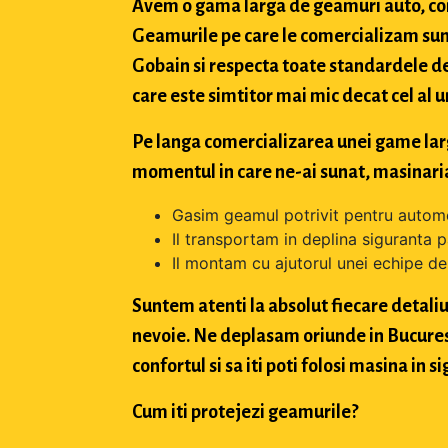
Avem o gama larga de geamuri auto, con
Geamurile pe care le comercializam sun
Gobain si respecta toate standardele de
care este simtitor mai mic decat cel al u
Pe langa comercializarea unei game largi 
momentul in care ne-ai sunat, masinaria
Gasim geamul potrivit pentru automo
Il transportam in deplina siguranta p
Il montam cu ajutorul unei echipe de 
Suntem atenti la absolut fiecare detaliu 
nevoie. Ne deplasam oriunde in Bucuresti,
confortul si sa iti poti folosi masina in
Cum iti protejezi geamurile?