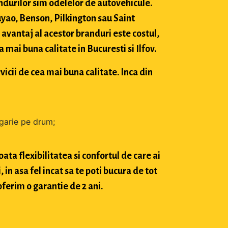
durilor sim odelelor de autovehicule.
ao, Benson, Pilkington sau Saint
avantaj al acestor branduri este costul,
mai buna calitate in Bucuresti si Ilfov.
vicii de cea mai buna calitate. Inca din
zgarie pe drum;
ta flexibilitatea si confortul de care ai
in asa fel incat sa te poti bucura de tot
oferim o garantie de 2 ani.