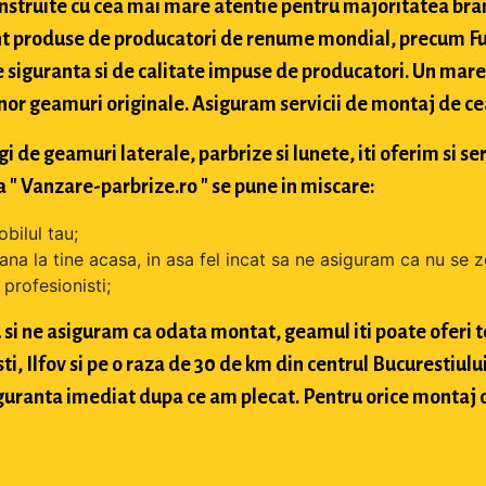
struite cu cea mai mare atentie pentru majoritatea bran
t produse de producatori de renume mondial, precum Fuy
 siguranta si de calitate impuse de producatori. Un mare 
nor geamuri originale. Asiguram servicii de montaj de cea 
de geamuri laterale, parbrize si lunete, iti oferim si ser
 " Vanzare-parbrize.ro " se pune in miscare:
bilul tau;
ana la tine acasa, in asa fel incat sa ne asiguram ca nu se 
profesionisti;
si ne asiguram ca odata montat, geamul iti poate oferi toa
 Ilfov si pe o raza de 30 de km din centrul Bucurestiului, 
 siguranta imediat dupa ce am plecat. Pentru orice montaj 