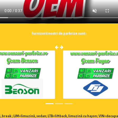
Furnizorii nostri de parbrize sunt :
 break ; LIM=limuzină, sedan; LTB=liftback, limuzină cu hayon; VIN=decupa