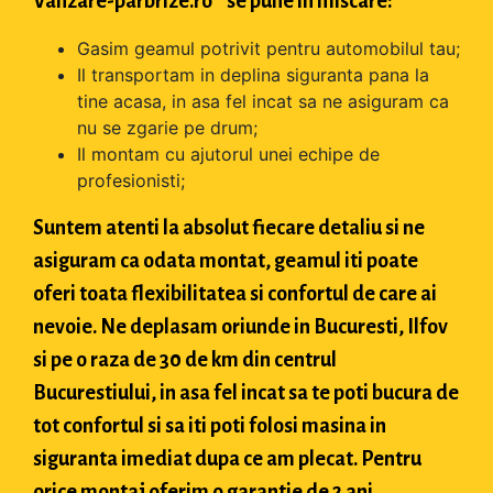
Vanzare-parbrize.ro " se pune in miscare:
Gasim geamul potrivit pentru automobilul tau;
Il transportam in deplina siguranta pana la
tine acasa, in asa fel incat sa ne asiguram ca
nu se zgarie pe drum;
Il montam cu ajutorul unei echipe de
profesionisti;
Suntem atenti la absolut fiecare detaliu si ne
asiguram ca odata montat, geamul iti poate
oferi toata flexibilitatea si confortul de care ai
nevoie. Ne deplasam oriunde in Bucuresti, Ilfov
si pe o raza de 30 de km din centrul
Bucurestiului, in asa fel incat sa te poti bucura de
tot confortul si sa iti poti folosi masina in
siguranta imediat dupa ce am plecat. Pentru
orice montaj oferim o garantie de 2 ani.