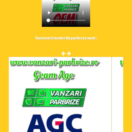
Furnizorii nostri de parbrize sunt :