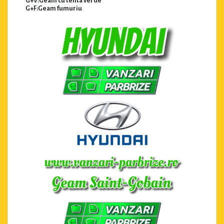
G+V:Geam cu tenta verde
G+F:Geam fumuriu