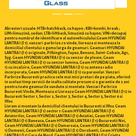
Abrevieri uzuale: HTB=hatchback, cu hayon ; KBI=kombi, break ;
LIM=limuzină, sedan; LTB=liftback, limuzină cu hayon; VIN=decupaj
pentru numărul de identificare al autovehiculului.Geam HYUNDAI
LANTRA I (J 1). vanzari-parbrize.ro vinde, livreaza si monteaza la
domiciliul clientului o gama larga de geamuri. Geamuri HYUNDAI
LANTRA I (J 1) originale, Pilkington, Fuyao, Benson, Saint-Gobain, Agc,
Syg. Geam HYUNDAI LANTRA I (J 1) cu senzor de ploaie, Geam
HYUNDAI LANTRA I (J 1) cu senzor lumina, Geam HYUNDAI LANTRA I (J
1) cu incalzire, Geam HYUNDAI LANTRA I (J 1) cu antena radio
incorporata, Geam HYUNDAI LANTRA I (J 1) cu parasolar. Vanzari
Parbrize Bucuresti practica cele mai mici preturi de pe piata, oferind
in acelasi timp servicii de inalta calitate precum si o garantie de 2 ani
pentru toate geamurile vandute si montate. Vanzari Parbrize
Bucuresti Vinde, Monteaza si Livreaza Geam HYUNDAI LANTRA I (J 1) in
Bucuresti Sector 1, Sector 2, Sector 3, Sector 4, Sector 5, Sector 6 si
Ilfov.
Livram si montam la domiciliul clientului in Bucuresti si Ilfov. Geam
HYUNDAI LANTRA I (J 1) sector 1: Geam HYUNDAI LANTRA I (J 1)
Aviatorilor, Geam HYUNDAI LANTRA I (J 1) Aviatiei, Geam HYUNDAI
LANTRA I (J 1) Baneasa, Geam HYUNDAI LANTRA I (J 1) Bucurestii Noi,
Geam HYUNDAI LANTRA I (J 1) Damaroaia, Geam HYUNDAI LANTRA I (J
1) Domenii, Geam HYUNDAI LANTRA I (J 1) Dorobanti, Geam HYUNDAI
LANTRA I (J 1) Gara de Nord, Geam HYUNDAI LANTRA I (J 1) Grivita,