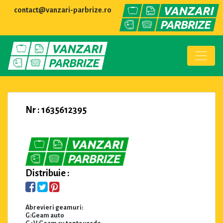
contact@vanzari-parbrize.ro
Nr : 1635612395
Distribuie :
Abrevieri geamuri:
G:Geam auto