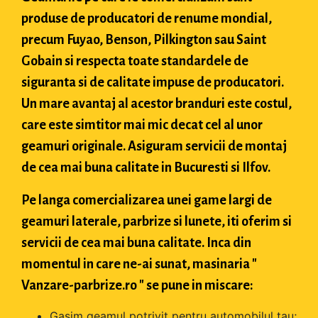
produse de producatori de renume mondial,
precum Fuyao, Benson, Pilkington sau Saint
Gobain si respecta toate standardele de
siguranta si de calitate impuse de producatori.
Un mare avantaj al acestor branduri este costul,
care este simtitor mai mic decat cel al unor
geamuri originale. Asiguram servicii de montaj
de cea mai buna calitate in Bucuresti si Ilfov.
Pe langa comercializarea unei game largi de
geamuri laterale, parbrize si lunete, iti oferim si
servicii de cea mai buna calitate. Inca din
momentul in care ne-ai sunat, masinaria "
Vanzare-parbrize.ro " se pune in miscare:
Gasim geamul potrivit pentru automobilul tau;