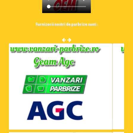
Furnizorii nostri de parbrize sunt :