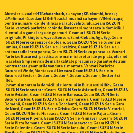
Abrevieri uzuale: HTB=hatchback, cu hayon ; KBI=kombi, break ;
LIM=limuzină, sedan; LTB=liftback, limuzină cu hayon; VIN=decupaj
pentru numărul de identificare al autovehiculului.Geam ISUZU N
Serie. vanzari-parbrize.ro vinde, livreaza si monteaza la domiciliul
clientului o gama larga de geamuri. Geamuri ISUZU N Serie
originale, Pilkington, Fuyao, Benson, Saint-Gobain, Agc, Syg. Geam
ISUZU N Serie cu senzor de ploaie, Geam ISUZU N Serie cu senzor
lumina, Geam ISUZU N Serie cu incalzire, Geam ISUZU N Serie cu
antena radio incorporata, Geam ISUZU N Serie cu parasolar. Vanzari
Parbrize Bucuresti practica cele mai mici preturi de pe piata, oferind
in acelasi timp servicii de inalta calitate precum si o garantie de 2 ani
pentru toate geamurile vandute si montate. Vanzari Parbrize
Bucuresti Vinde, Monteaza si Livreaza Geam ISUZU N Serie in
Bucuresti Sector 1, Sector 2, Sector 3, Sector 4, Sector 5, Sector 6 si
Ilfov.
Livram si montam la domiciliul clientului in Bucuresti si Ilfov. Geam
ISUZU N Serie sector 1: Geam ISUZU N Serie Aviatorilor, Geam ISUZU N
Serie Aviatiei, Geam ISUZU N Serie Baneasa, Geam ISUZU N Serie
Bucurestii Noi, Geam ISUZU N Serie Damaroaia, Geam ISUZU N Serie
Domenii, Geam ISUZU N Serie Dorobanti, Geam ISUZU N Serie Gara
de Nord, Geam ISUZU N Serie Grivita, Geam ISUZU N Serie Victoriei,
Geam ISUZU N Serie Floreasca, Geam ISUZU N Serie Pajura, Geam
ISUZU N Serie Pipera, Geam ISUZU N Serie Primaverii, Geam ISUZU N
Serie Piata Romana. Geam ISUZU N Serie sector 2: Geam ISUZU N
Serie Colentina, Geam ISUZU N Serie Iancului, Geam ISUZU N Serie
Mosilor, Geam ISUZU N Serie Obor, Geam ISUZU N Serie Pantelimon,