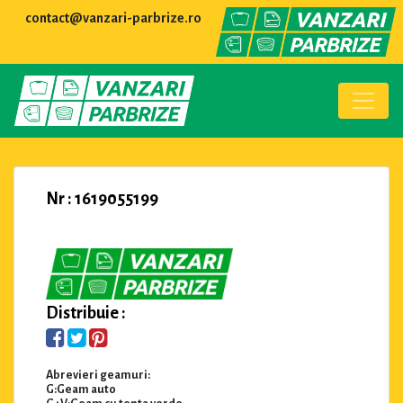
contact@vanzari-parbrize.ro
Nr : 1619055199
Distribuie :
Abrevieri geamuri:
G:Geam auto