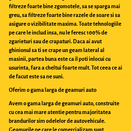
filtreze foarte bine zgomotele, sa se sparga mai
greu, sa filtreze foarte bine razele de soare si sa
asigure o vizibilitate maxima. Toate tehnologiile
pe care le includ insa, nu le feresc 100% de
zgarieturi sau de crapaturi. Daca ai avut
ghinionul sa ti se crape un geam lateral al
masinii, partea buna este ca il poti inlocui cu
usurinta, fara a cheltui foarte mult. Tot ceea ce ai
de facut este sa ne suni.
Oferim o gama larga de geamuri auto
Avem o gama larga de geamuri auto, construite
cu cea mai mare atentie pentru majoritatea
brandurilor sim odelelor de autovehicule.
Geamurile pe care le comercializam sunt