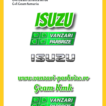
G+V:Geam cu tenta verde
G+F:Geam fumuriu