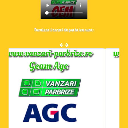
Furnizorii nostri de parbrize sunt :