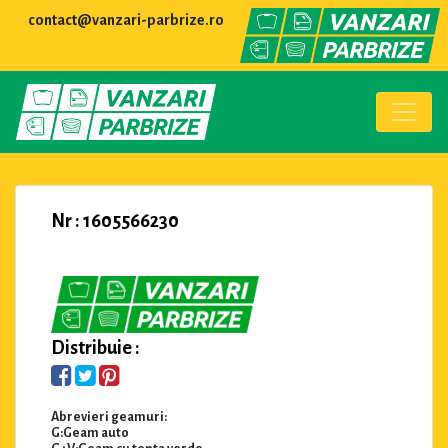
contact@vanzari-parbrize.ro
Nr : 1605566230
Distribuie :
Abrevieri geamuri:
G:Geam auto