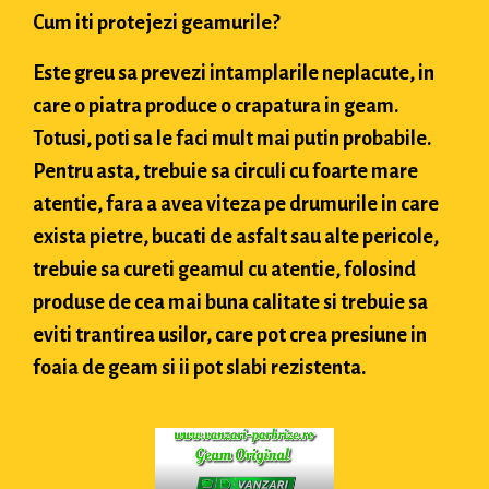
Cum iti protejezi geamurile?
Este greu sa prevezi intamplarile neplacute, in
care o piatra produce o crapatura in geam.
Totusi, poti sa le faci mult mai putin probabile.
Pentru asta, trebuie sa circuli cu foarte mare
atentie, fara a avea viteza pe drumurile in care
exista pietre, bucati de asfalt sau alte pericole,
trebuie sa cureti geamul cu atentie, folosind
produse de cea mai buna calitate si trebuie sa
eviti trantirea usilor, care pot crea presiune in
foaia de geam si ii pot slabi rezistenta.