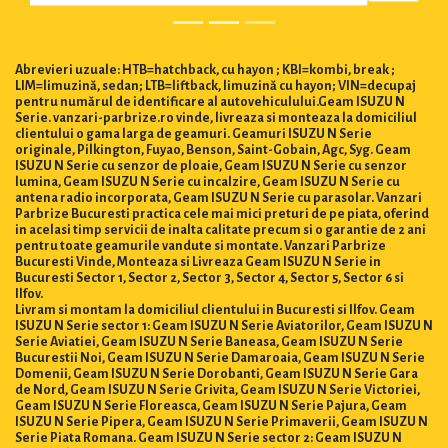
Abrevieri uzuale: HTB=hatchback, cu hayon ; KBI=kombi, break ;
LIM=limuzină, sedan; LTB=liftback, limuzină cu hayon; VIN=decupaj
pentru numărul de identificare al autovehiculului.Geam ISUZU N
Serie. vanzari-parbrize.ro vinde, livreaza si monteaza la domiciliul
clientului o gama larga de geamuri. Geamuri ISUZU N Serie
originale, Pilkington, Fuyao, Benson, Saint-Gobain, Agc, Syg. Geam
ISUZU N Serie cu senzor de ploaie, Geam ISUZU N Serie cu senzor
lumina, Geam ISUZU N Serie cu incalzire, Geam ISUZU N Serie cu
antena radio incorporata, Geam ISUZU N Serie cu parasolar. Vanzari
Parbrize Bucuresti practica cele mai mici preturi de pe piata, oferind
in acelasi timp servicii de inalta calitate precum si o garantie de 2 ani
pentru toate geamurile vandute si montate. Vanzari Parbrize
Bucuresti Vinde, Monteaza si Livreaza Geam ISUZU N Serie in
Bucuresti Sector 1, Sector 2, Sector 3, Sector 4, Sector 5, Sector 6 si
Ilfov.
Livram si montam la domiciliul clientului in Bucuresti si Ilfov. Geam
ISUZU N Serie sector 1: Geam ISUZU N Serie Aviatorilor, Geam ISUZU N
Serie Aviatiei, Geam ISUZU N Serie Baneasa, Geam ISUZU N Serie
Bucurestii Noi, Geam ISUZU N Serie Damaroaia, Geam ISUZU N Serie
Domenii, Geam ISUZU N Serie Dorobanti, Geam ISUZU N Serie Gara
de Nord, Geam ISUZU N Serie Grivita, Geam ISUZU N Serie Victoriei,
Geam ISUZU N Serie Floreasca, Geam ISUZU N Serie Pajura, Geam
ISUZU N Serie Pipera, Geam ISUZU N Serie Primaverii, Geam ISUZU N
Serie Piata Romana. Geam ISUZU N Serie sector 2: Geam ISUZU N