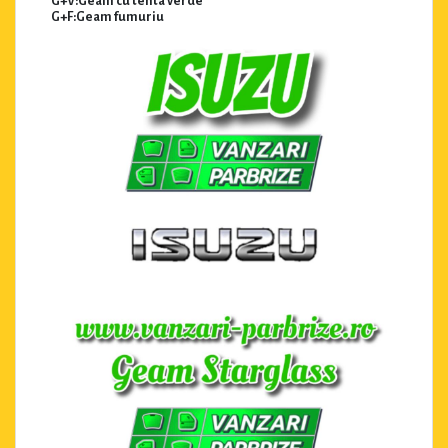
G+V:Geam cu tenta verde
G+F:Geam fumuriu