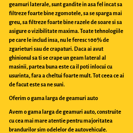
geamuri laterale, sunt gandite in asa fel incat sa
filtreze foarte bine zgomotele, sa se sparga mai
greu, sa filtreze foarte bine razele de soare si sa
asigure o vizibilitate maxima. Toate tehnologiile
pe care le includ insa, nu le feresc 100% de
zgarieturi sau de crapaturi. Daca ai avut
ghinionul sa ti se crape un geam lateral al
masinii, partea buna este ca il poti inlocui cu
usurinta, fara a cheltui foarte mult. Tot ceea ce ai
de facut este sa ne suni.
Oferim o gama larga de geamuri auto
Avem o gama larga de geamuri auto, construite
cu cea mai mare atentie pentru majoritatea
brandurilor sim odelelor de autovehicule.