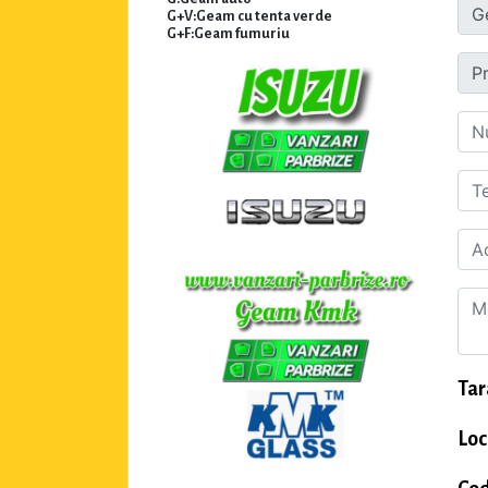
G+V:Geam cu tenta verde
G+F:Geam fumuriu
Tar
Loc