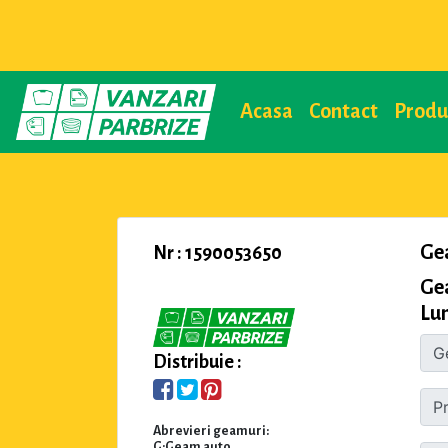
Acasa
Contact
Prod
Ge
Nr : 1590053650
Gea
Lu
Distribuie :
Abrevieri geamuri:
G:Geam auto