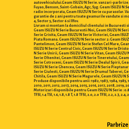
autovehiculului.Geam ISUZU N Serie. vanzari-parbrize.r
Fuyao, Benson, Saint-Gobain, Agc, Syg. Geam ISUZU N S
radio incorporata, Geam ISUZU N Serie cu parasolar. Vanz
garantie de 2 ani pentru toate geamurile vandute si mon
4, Sector 5, Sector 6 si Ilfov.
Livram si montam la domiciliul clientului in Bucuresti 
Geam ISUZU N Serie Bucurestii Noi, Geam ISUZU N Ser
Serie Grivita, Geam ISUZU N Serie Victoriei, Geam ISU
Piata Romana. Geam ISUZU N Serie sector 2: Geam ISUZ
Pantelimon, Geam ISUZU N Serie Stefan Cel Mare, Geam
ISUZU N Serie Centrul Civic, Geam ISUZU N Serie Drist
N Serie Unirii, Geam ISUZU N Serie Vitan, Geam ISUZU 
Serie Oltenitei, Geam ISUZU N Serie Tineretului, Gea
Serie Cotroceni, Geam ISUZU N Serie Dealul Spirii, G
ISUZU N Serie Ghencea, Geam ISUZU N Serie Pieptanar
Serie Giulesti, Geam ISUZU N Serie Drumul Taberei, Ge
Chitila, Geam ISUZU N Serie Magurele, Geam ISUZU N S
Produse disponibile pentru anii: 1982, 1983, 1984, 1985, 19
2010, 2011, 2012, 2013, 2014, 2015, 2016, 2017, 2018, 2019, 
Motorizari disponibile pentru Geam ISUZU N Serie : 0.8, 1.0, 1.2 
TFSI, 1.4 TSI, 1.6, 1.8, 1.8 T, 1.8 TFSI, 2.0, 2.0 TFSI, 2.2, 2.3, 2.4, 
Parbrize