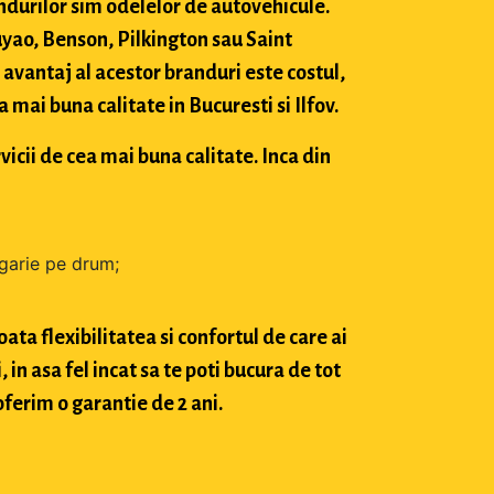
durilor sim odelelor de autovehicule.
ao, Benson, Pilkington sau Saint
avantaj al acestor branduri este costul,
mai buna calitate in Bucuresti si Ilfov.
vicii de cea mai buna calitate. Inca din
zgarie pe drum;
ta flexibilitatea si confortul de care ai
in asa fel incat sa te poti bucura de tot
oferim o garantie de 2 ani.