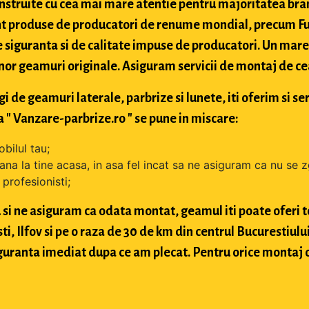
struite cu cea mai mare atentie pentru majoritatea bran
t produse de producatori de renume mondial, precum Fuy
 siguranta si de calitate impuse de producatori. Un mare 
nor geamuri originale. Asiguram servicii de montaj de cea 
de geamuri laterale, parbrize si lunete, iti oferim si ser
 " Vanzare-parbrize.ro " se pune in miscare:
bilul tau;
ana la tine acasa, in asa fel incat sa ne asiguram ca nu se 
profesionisti;
si ne asiguram ca odata montat, geamul iti poate oferi toa
 Ilfov si pe o raza de 30 de km din centrul Bucurestiului, 
 siguranta imediat dupa ce am plecat. Pentru orice montaj 