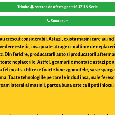
Trimite
cererea de oferta geam ISUZU N Serie
Suna acum
u crescut considerabil. Astazi, exista masini care au inclu
 vedere estetic, insa poate atrage o multime de neplaceri
etc. Din fericire, producatorii auto si producatorii after
toate neplacerile. Astfel, geamurile montate astazi pe a
 fel incat sa filtreze foarte bine zgomotele, sa se sparga
ima. Toate tehnologiile pe care le includ insa, nu le feres
eam lateral al masinii, partea buna este ca il poti inlocui 