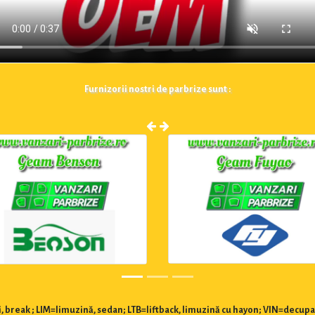
Furnizorii nostri de parbrize sunt :
 break ; LIM=limuzină, sedan; LTB=liftback, limuzină cu hayon; VIN=decupa