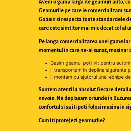
Avem o gama larga de geamuri auto, con
Geamurile pe care le comercializam sun
Gobain si respecta toate standardele de
care este simtitor mai mic decat cel al u
Pe langa comercializarea unei game largi 
momentul in care ne-ai sunat, masinaria
Gasim geamul potrivit pentru automo
Il transportam in deplina siguranta p
Il montam cu ajutorul unei echipe de 
Suntem atenti la absolut fiecare detaliu 
nevoie. Ne deplasam oriunde in Bucuresti,
confortul si sa iti poti folosi masina in
Cum iti protejezi geamurile?