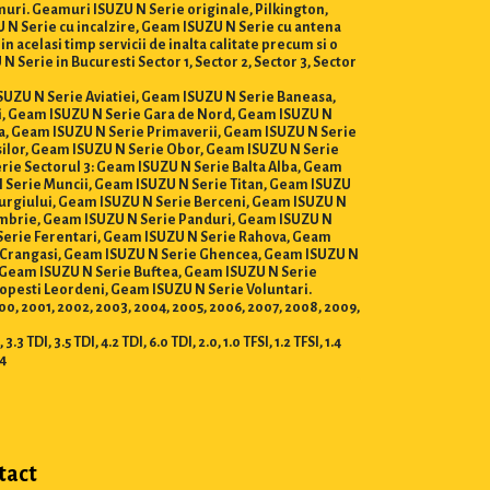
muri. Geamuri ISUZU N Serie originale, Pilkington,
 N Serie cu incalzire, Geam ISUZU N Serie cu antena
 acelasi timp servicii de inalta calitate precum si o
Serie in Bucuresti Sector 1, Sector 2, Sector 3, Sector
 ISUZU N Serie Aviatiei, Geam ISUZU N Serie Baneasa,
i, Geam ISUZU N Serie Gara de Nord, Geam ISUZU N
ra, Geam ISUZU N Serie Primaverii, Geam ISUZU N Serie
silor, Geam ISUZU N Serie Obor, Geam ISUZU N Serie
ie Sectorul 3: Geam ISUZU N Serie Balta Alba, Geam
N Serie Muncii, Geam ISUZU N Serie Titan, Geam ISUZU
iurgiului, Geam ISUZU N Serie Berceni, Geam ISUZU N
tembrie, Geam ISUZU N Serie Panduri, Geam ISUZU N
 Serie Ferentari, Geam ISUZU N Serie Rahova, Geam
e Crangasi, Geam ISUZU N Serie Ghencea, Geam ISUZU N
, Geam ISUZU N Serie Buftea, Geam ISUZU N Serie
opesti Leordeni, Geam ISUZU N Serie Voluntari.
 2000, 2001, 2002, 2003, 2004, 2005, 2006, 2007, 2008, 2009,
3 TDI, 3.5 TDI, 4.2 TDI, 6.0 TDI, 2.0, 1.0 TFSI, 1.2 TFSI, 1.4
.4
tact