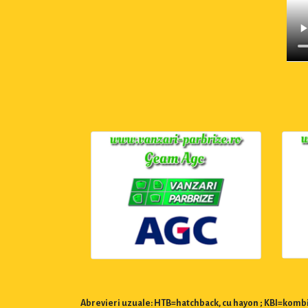
Abrevieri uzuale: HTB=hatchback, cu hayon ; KBI=kombi,