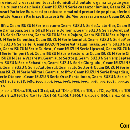
o vinde, livreaza si monteaza la domiciliul clientului o gama larga de gea
erie cu senzor de ploaie, Geam ISUZU N Serie cu senzor lumina, Geam ISUZU
ari Parbrize Bucuresti practica cele mai mici preturi de pe piata, oferind in
tate. Vanzari Parbrize Bucuresti Vinde, Monteaza si Livreaza Geam ISUZU N 
si Ilfov. Geam ISUZU N Serie sector 1: Geam ISUZU N Serie Aviatorilor, Geam
ie Damaroaia, Geam ISUZU N Serie Domenii, Geam ISUZU N Serie Dorobant
ZU N Serie Floreasca, Geam ISUZU N Serie Pajura, Geam ISUZU N Serie Pipe
U N Serie Colentina, Geam ISUZU N Serie Iancului, Geam ISUZU N Serie Mo
 ISUZU N Serie Tei, Geam ISUZU N Serie Vatra Luminoasa. Geam ISUZU N Ser
or, Geam ISUZU N Serie Dudesti, Geam ISUZU N Serie Lipscani, Geam ISUZU 
N Serie Timpuri Noi. Geam ISUZU N Serie Sectorul 4: Geam ISUZU N Serie G
m ISUZU N Serie Vacaresti. Geam auto Sector 5: Geam ISUZU N Serie 13 Sep
eam ISUZU N Serie Sebastian, Geam ISUZU N Serie Giurgiului, Geam ISUZU N
i, Geam ISUZU N Serie Autobuzul. Geam auto Sector 6: Geam ISUZU N Seri
am ISUZU N Serie Militari. Geam auto Ilfov: Geam ISUZU N Serie Bragadiru
erie Otopeni, Geam ISUZU N Serie Oras Pantelimon, Geam ISUZU N Serie P
86, 1987, 1988, 1989, 1990, 1991, 1992, 1993, 1994, 1995, 1996, 1997, 1998, 1999,
2020
TDI, 1.4 TDI, 1.6 TDI 1.6, 1.8, 1.8 TDI, 1.9 TDI, 2.0 TDI, 2.5 TDI, 2.7 TDI, 3.0 TDI, 3.
2.6, 2.8, 2.8 FSI, 3.0, 3.0 TFSI, 3.5 TFSI, 3.2 FSI, 3.6 FSI, 3.7, 4.0, 4.0 TFSI, 4.2, 4.2 FSI, 4
Con