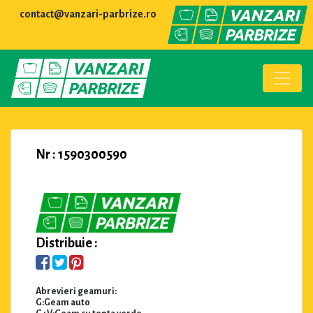
contact@vanzari-parbrize.ro
Nr : 1590300590
Distribuie :
Abrevieri geamuri:
G:Geam auto