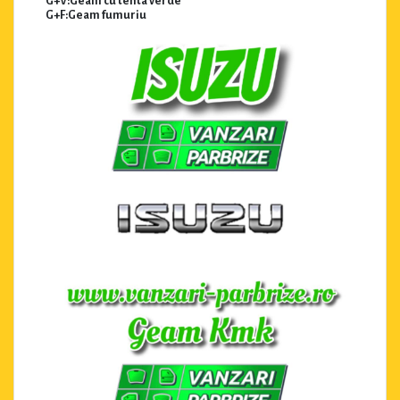
G+V:Geam cu tenta verde
G+F:Geam fumuriu