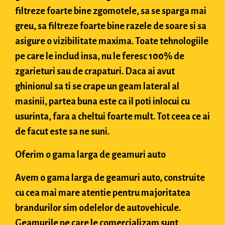
filtreze foarte bine zgomotele, sa se sparga mai
greu, sa filtreze foarte bine razele de soare si sa
asigure o vizibilitate maxima. Toate tehnologiile
pe care le includ insa, nu le feresc 100% de
zgarieturi sau de crapaturi. Daca ai avut
ghinionul sa ti se crape un geam lateral al
masinii, partea buna este ca il poti inlocui cu
usurinta, fara a cheltui foarte mult. Tot ceea ce ai
de facut este sa ne suni.
Oferim o gama larga de geamuri auto
Avem o gama larga de geamuri auto, construite
cu cea mai mare atentie pentru majoritatea
brandurilor sim odelelor de autovehicule.
Geamurile pe care le comercializam sunt