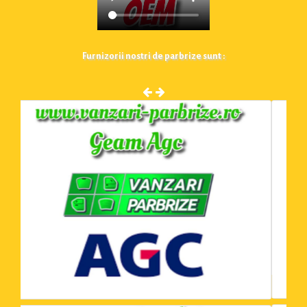
Furnizorii nostri de parbrize sunt :