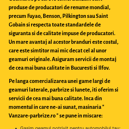
produse de producatori de renume mondial,
precum Fuyao, Benson, Pilkington sau Saint
Gobain si respecta toate standardele de
siguranta si de calitate impuse de producatori.
Un mare avantaj al acestor branduri este costul,
care este simtitor mai mic decat cel al unor
geamuri originale. Asiguram servicii de montaj
de cea mai buna calitate in Bucuresti si Ilfov.
Pe langa comercializarea unei game largi de
geamuri laterale, parbrize si lunete, iti oferim si
servicii de cea mai buna calitate. Inca din
momentul in care ne-ai sunat, masinaria "
Vanzare-parbrize.ro " se pune in miscare:
Gasim geamul potrivit pentru automobilul tau;