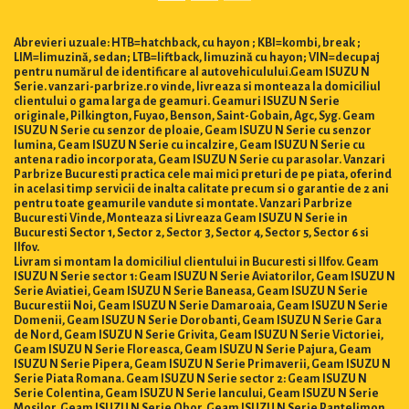
Abrevieri uzuale: HTB=hatchback, cu hayon ; KBI=kombi, break ;
LIM=limuzină, sedan; LTB=liftback, limuzină cu hayon; VIN=decupaj
pentru numărul de identificare al autovehiculului.Geam ISUZU N
Serie. vanzari-parbrize.ro vinde, livreaza si monteaza la domiciliul
clientului o gama larga de geamuri. Geamuri ISUZU N Serie
originale, Pilkington, Fuyao, Benson, Saint-Gobain, Agc, Syg. Geam
ISUZU N Serie cu senzor de ploaie, Geam ISUZU N Serie cu senzor
lumina, Geam ISUZU N Serie cu incalzire, Geam ISUZU N Serie cu
antena radio incorporata, Geam ISUZU N Serie cu parasolar. Vanzari
Parbrize Bucuresti practica cele mai mici preturi de pe piata, oferind
in acelasi timp servicii de inalta calitate precum si o garantie de 2 ani
pentru toate geamurile vandute si montate. Vanzari Parbrize
Bucuresti Vinde, Monteaza si Livreaza Geam ISUZU N Serie in
Bucuresti Sector 1, Sector 2, Sector 3, Sector 4, Sector 5, Sector 6 si
Ilfov.
Livram si montam la domiciliul clientului in Bucuresti si Ilfov. Geam
ISUZU N Serie sector 1: Geam ISUZU N Serie Aviatorilor, Geam ISUZU N
Serie Aviatiei, Geam ISUZU N Serie Baneasa, Geam ISUZU N Serie
Bucurestii Noi, Geam ISUZU N Serie Damaroaia, Geam ISUZU N Serie
Domenii, Geam ISUZU N Serie Dorobanti, Geam ISUZU N Serie Gara
de Nord, Geam ISUZU N Serie Grivita, Geam ISUZU N Serie Victoriei,
Geam ISUZU N Serie Floreasca, Geam ISUZU N Serie Pajura, Geam
ISUZU N Serie Pipera, Geam ISUZU N Serie Primaverii, Geam ISUZU N
Serie Piata Romana. Geam ISUZU N Serie sector 2: Geam ISUZU N
Serie Colentina, Geam ISUZU N Serie Iancului, Geam ISUZU N Serie
Mosilor, Geam ISUZU N Serie Obor, Geam ISUZU N Serie Pantelimon,